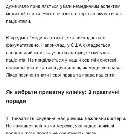
дуже мало приділяється уваги немедичним аспектам
медичної освіти. Ніхто не вчить лікарів спілкуватися із
пацієнтами.
Є предмет "медична етика", яка викладається
факультативно. Наприклад, у США складається
спеціальний іспит за участю акторів, які імітують
пацієнтів. Не приділяється у нашій освітній системі
належної уваги та такій дисципліні, як медичне право.
Лікар повинен знати і свої права та права пацієнта.
Як вибрати приватну клініку: 3 практичні
поради
1. Тривалість існування над ринком. Важливий критерій.
Не «виживе» клініка чи мережа, яка надає неякісні
послуги, туди просто не ходитимуть люди.