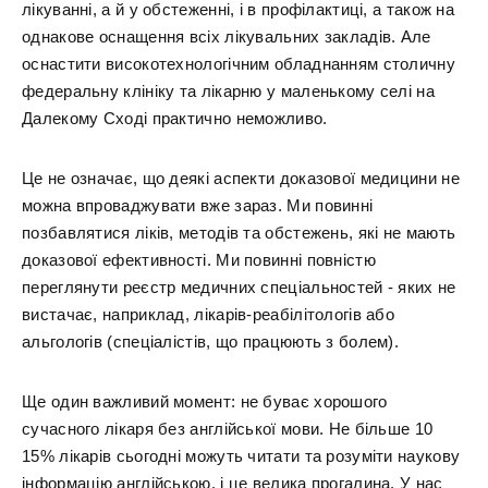
лікуванні, а й у обстеженні, і в профілактиці, а також на
однакове оснащення всіх лікувальних закладів. Але
оснастити високотехнологічним обладнанням столичну
федеральну клініку та лікарню у маленькому селі на
Далекому Сході практично неможливо.
Це не означає, що деякі аспекти доказової медицини не
можна впроваджувати вже зараз. Ми повинні
позбавлятися ліків, методів та обстежень, які не мають
доказової ефективності. Ми повинні повністю
переглянути реєстр медичних спеціальностей - яких не
вистачає, наприклад, лікарів-реабілітологів або
альгологів (спеціалістів, що працюють з болем).
Ще один важливий момент: не буває хорошого
сучасного лікаря без англійської мови. Не більше 10
15% лікарів сьогодні можуть читати та розуміти наукову
інформацію англійською, і це велика прогалина. У нас