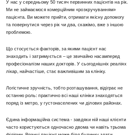
У нас у середньому 50 тисяч первинних пацієнтів на рік.
Ми не займаємося комерційним «розкручуванням»
пацієнта. Ви можете прийти, отримати якісну допомогу
та повернутися через рік чи два, скажімо, вже з іншою
проблемою.
Що стосується факторів, за якими пацієнт нас
знаходить і затримується – це звичайно насамперед
професіоналізм наших докторів. У сьогоднішніх реаліях
лікар, найчастіше, стає важливішим за клініку.
Логістичне зручність, тобто розташування, відіграє не
останню роль: практично всі наші клініки знаходяться
поряд із метро, у густонаселених чи ділових районах.
Єдина інформаційна система - завдяки ній наші клієнти
часто користуються одночасно двома чи навіть трьома
філіями. Вранці пацієнт може біля будинку здати