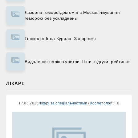
Лазерна гемороїдектомія в Москві: лікування
геморою без ускладнень
Гінеколог Інна Курило. Запоріжжя
Видалення поліпів уретри. Ціни, відгуки, рейтинги
ЛІКАРІ:
17.06.2025
Лікарі за спеціальностями
/
Косметолог
0