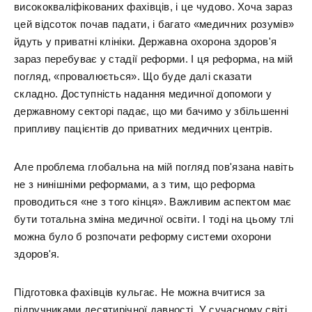
висококваліфікованих фахівців, і це чудово. Хоча зараз
цей відсоток почав падати, і багато «медичних розумів»
йдуть у приватні клініки. Державна охорона здоров'я
зараз перебуває у стадії реформи. І ця реформа, на мій
погляд, «провалюється». Що буде далі сказати
складно. Доступність надання медичної допомоги у
державному секторі падає, що ми бачимо у збільшенні
припливу пацієнтів до приватних медичних центрів.
Але проблема глобальна на мій погляд пов'язана навіть
не з нинішніми реформами, а з тим, що реформа
проводиться «не з того кінця». Важливим аспектом має
бути тотальна зміна медичної освіти. І тоді на цьому тлі
можна було б розпочати реформу системи охорони
здоров'я.
Підготовка фахівців кульгає. Не можна вчитися за
підручниками десятирічної давності. У сучасному світі