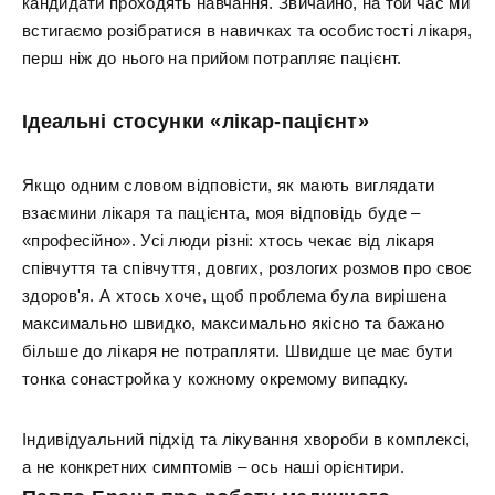
кандидати проходять навчання. Звичайно, на той час ми
встигаємо розібратися в навичках та особистості лікаря,
перш ніж до нього на прийом потрапляє пацієнт.
Ідеальні стосунки «лікар-пацієнт»
Якщо одним словом відповісти, як мають виглядати
взаємини лікаря та пацієнта, моя відповідь буде –
«професійно». Усі люди різні: хтось чекає від лікаря
співчуття та співчуття, довгих, розлогих розмов про своє
здоров'я. А хтось хоче, щоб проблема була вирішена
максимально швидко, максимально якісно та бажано
більше до лікаря не потрапляти. Швидше це має бути
тонка сонастройка у кожному окремому випадку.
Індивідуальний підхід та лікування хвороби в комплексі,
а не конкретних симптомів – ось наші орієнтири.