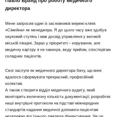
Павло Бранд про роботу медичного
директора
Мене запросив один із засновників мережі клінік
«Сімейна» як менеджера. Я до цього часу вже здобув
науковий ступінь і мав досвід управління у великій
міській лікарні. Зараз у пріоритеті – керування, але
медичну кар'єру я не закинув, веду прийом, спостерігаю
складних пацієнтів.
Свої заслуги як медичного директора бачу, що мені
вдалося сформувати прекрасний, професійний
колектив.
А також створити відділ медичного аудиту, який
моніторить величезну кількість документації, розробляє
наші внутрішні протоколи на підставі міжнародних
стандартів надання медичної допомоги пацієнтам
незалежно від їхнього джерела фінансування. Чи це