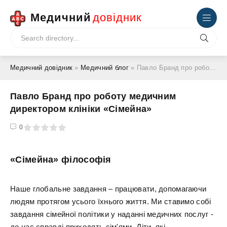
Медичний
довідник
Медичний довідник
»
Медичний блог
» Павло Бранд про роботу медичним директором клініки «Сімейна»
Павло Бранд про роботу медичним
директором клініки «Сімейна»
4
5
0
«Сімейна» філософія
Наше глобальне завдання – працювати, допомагаючи
людям протягом усього їхнього життя. Ми ставимо собі
завдання сімейної політики у наданні медичних послуг -
до нас справді приходять сім'ями. Діти, які