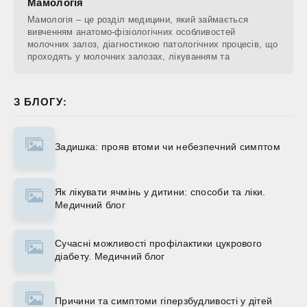
Мамологія
Мамологія – це розділ медицини, який займається
вивченням анатомо-фізіологічних особливостей
молочних залоз, діагностикою патологічних процесів, що
проходять у молочних залозах, лікуванням та
З БЛОГУ:
Задишка: прояв втоми чи небезпечний симптом
Як лікувати ячмінь у дитини: способи та ліки.
Медичний блог
Сучасні можливості профілактики цукрового
діабету. Медичний блог
Причини та симптоми гіперзбудливості у дітей