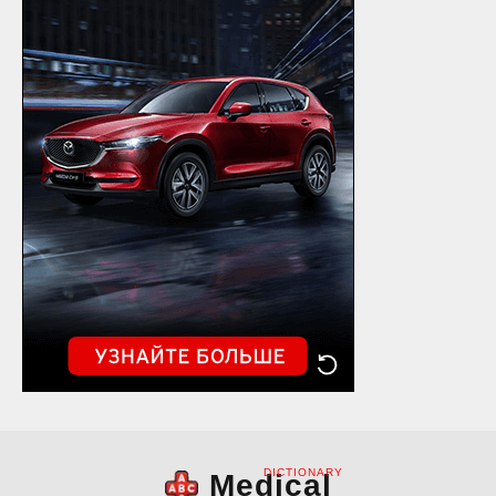
DICTIONARY
Medical