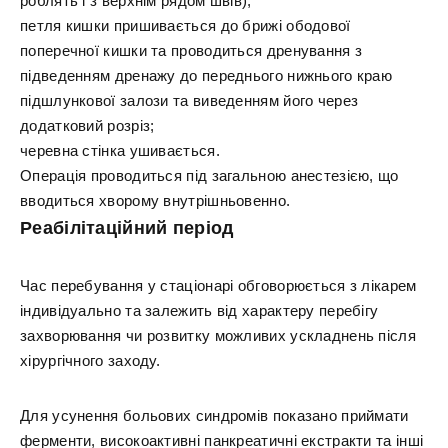
роблять і з верхнім рядом швів);
петля кишки пришивається до брижі ободової
поперечної кишки та проводиться дренування з
підведенням дренажу до переднього нижнього краю
підшлункової залози та виведенням його через
додатковий розріз;
черевна стінка ушивається.
Операція проводиться під загальною анестезією, що
вводиться хворому внутрішньовенно.
Реабілітаційний період
Час перебування у стаціонарі обговорюється з лікарем
індивідуально та залежить від характеру перебігу
захворювання чи розвитку можливих ускладнень після
хірургічного заходу.
Для усунення больових синдромів показано приймати
ферменти, високоактивні панкреатичні екстракти та інші