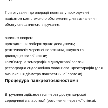
Приготування до операції полягає у проходженні
пацієнтом комплексного обстеження для визначення
обсягу оперативного втручання:
анамнез хворого;
проходження лабораторних досліджень;
рентгенологія черевної порожнини, шлунка та
дванадцятипалої кишки;
комп'ютерна томографія підшлункової залози;
ретроградна ендоскопічна холангіопанкреатографія (для
визначення діаметра панкреатичної протоки).
Процедура панкреатоєюностомії
Втручання здійснюється через доступ широкої
серединної лапаротомії (розсічення черевної стінки):