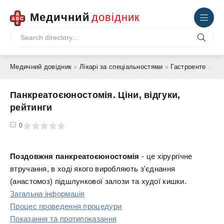
Медичний
довідник
Медичний довідник
»
Лікарі за спеціальностями
»
Гастроентеролог
Панкреатоєюностомія. Ціни, відгуки,
рейтинги
4
5
0
Поздовжня панкреатоєюностомія
- це хірургічне
втручання, в ході якого виробляють з'єднання
(анастомоз) підшлункової залози та худої кишки.
Загальна інформація
Процес проведення процедури
Показання та протипоказання