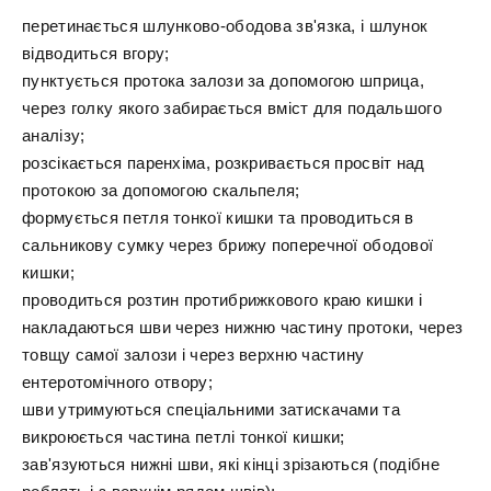
перетинається шлунково-ободова зв'язка, і шлунок
відводиться вгору;
пунктується протока залози за допомогою шприца,
через голку якого забирається вміст для подальшого
аналізу;
розсікається паренхіма, розкривається просвіт над
протокою за допомогою скальпеля;
формується петля тонкої кишки та проводиться в
сальникову сумку через брижу поперечної ободової
кишки;
проводиться розтин протибрижкового краю кишки і
накладаються шви через нижню частину протоки, через
товщу самої залози і через верхню частину
ентеротомічного отвору;
шви утримуються спеціальними затискачами та
викроюється частина петлі тонкої кишки;
зав'язуються нижні шви, які кінці зрізаються (подібне