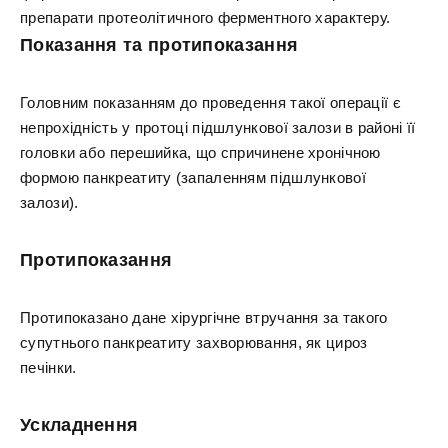
препарати протеолітичного ферментного характеру.
Показання та протипоказання
Головним показанням до проведення такої операції є
непрохідність у протоці підшлункової залози в районі її
головки або перешийка, що спричинене хронічною
формою панкреатиту (запаленням підшлункової
залози).
Протипоказання
Протипоказано дане хірургічне втручання за такого
супутнього панкреатиту захворювання, як цироз
печінки.
Ускладнення