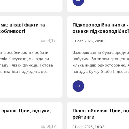
0
зони обстеження на знімках
рентгена в тому, що результ
на
ма: цікаві факти та
Підковоподібна нирка -
собливості
ознаки підковоподібно
2
2
0
31 сер 2025, 20:06
я в особливостях роботи
Захворювання буває вродже
лід з'ясувати, які відділи
набутим. За типом зрощенн
ладу і які їх функції. Ротова
кілька видів: одностороннє
ь-яка їжа надходить до
нагадує букву S або I; двост
му через рот. Саме там
серйозним захворюванням, 
ервинна обробка поживних
орган при з'єднанні утворю
0
д наступними етапами.
або галети, нагадує форму л
ерапія. Ціни, відгуки,
Пілінг обличчя. Ціни, ві
рейтинги
3
3
0
31 сер 2025, 18:32