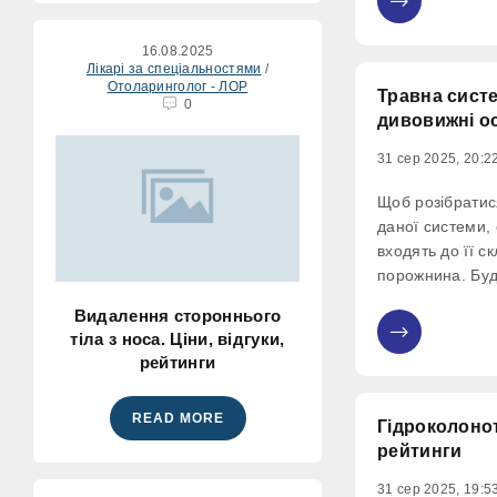
0
16.08.2025
Лікарі за спеціальностями
/
Отоларинголог - ЛОР
Травна систе
0
дивовижні о
31 сер 2025, 20:2
Щоб розібратис
даної системи, с
входять до її ск
порожнина. Буд
нашого організ
Видалення стороннього
відбувається п
тіла з носа. Ціни, відгуки,
0
елементів пере
рейтинги
Глотка
READ MORE
Гідроколонот
рейтинги
31 сер 2025, 19:5