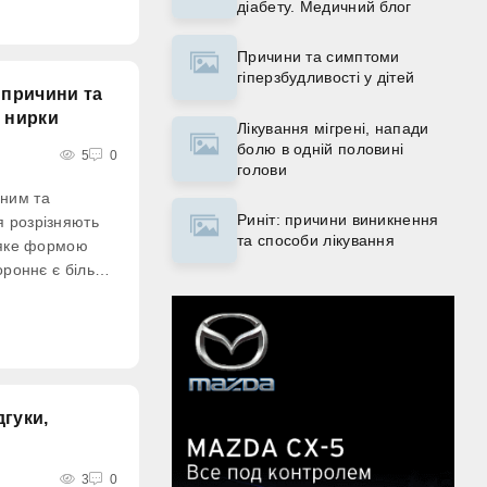
діабету. Медичний блог
. Великий плюс
ати відображені
Причини та симптоми
гіперзбудливості у дітей
 причини та
ї нирки
Лікування мігрені, напади
болю в одній половині
5
0
голови
ним та
Риніт: причини виникнення
я розрізняють
та способи лікування
, яке формою
ороннє є більш
при якому
є форму підкови
ітери L. Сім
дгуки,
3
0