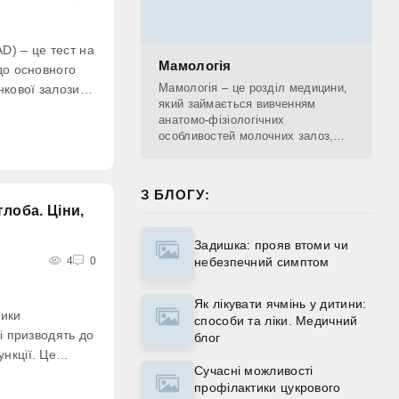
D) – це тест на
Мамологія
до основного
Мамологія – це розділ медицини,
нкової залози,
який займається вивченням
 кислоти.
анатомо-фізіологічних
особливостей молочних залоз,
діагностикою патологічних
процесів, що проходять у
молочних залозах, лікуванням та
З БЛОГУ:
лоба. Ціни,
Задишка: прояв втоми чи
4
0
небезпечний симптом
Як лікувати ячмінь у дитини:
тики
способи та ліки. Медичний
кі призводять до
блог
нкції. Це
Сучасні можливості
на
профілактики цукрового
 та відтворенні