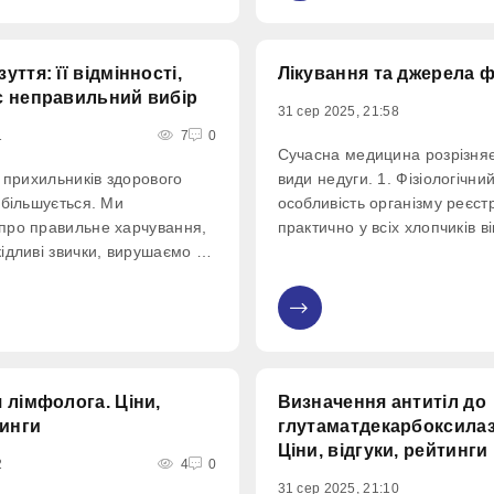
призвела до кількох
ття: її відмінності,
Лікування та джерела ф
є неправильний вибір
31 сер 2025, 21:58
1
7
0
Сучасна медицина розрізняє
 прихильників здорового
види недуги. 1. Фізіологічни
збільшується. Ми
особливість організму реєст
про правильне харчування,
практично у всіх хлопчиків в
ідливі звички, вирушаємо на
років. Не вважається важки
у, беремо участь у
від норми. Стиснення плоті 
у, займаємося з тренером у
органі в даному випадку роз
0
асолоджуємося медитацією
захисний механізм, що
аючи спортивний
 лімфолога. Ціни,
Визначення антитіл до
тинги
глутаматдекарбоксилаз
Ціни, відгуки, рейтинги
2
4
0
31 сер 2025, 21:10