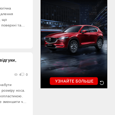
логічна
далення
, що
 поверхні та
йбільш
є оновленню
ингу та
хворобі.
відгуки,
4
0
набути
 розміру носа.
нопластикою.
че зменшити чи