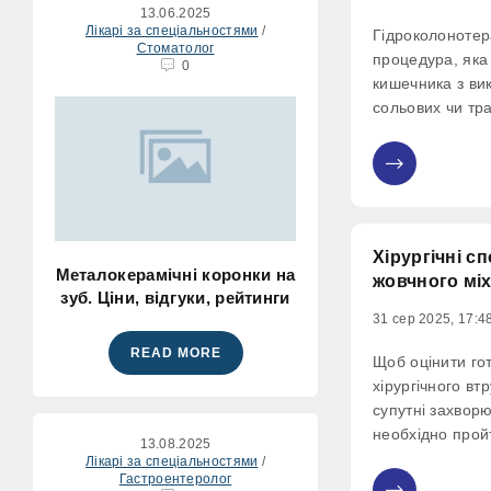
13.06.2025
Лікарі за спеціальностями
/
Гідроколонотер
Стоматолог
процедура, як
0
кишечника з ви
сольових чи тра
видаленню кало
організму, виве
0
відновленню н
товстого кишеч
момент є
Хірургічні с
Металокерамічні коронки на
жовчного мі
зуб. Ціни, відгуки, рейтинги
31 сер 2025, 17:4
READ MORE
Щоб оцінити гот
хірургічного вт
супутні захвор
необхідно прой
13.08.2025
відносяться: клі
Лікарі за спеціальностями
/
Гастроентеролог
визначення груп