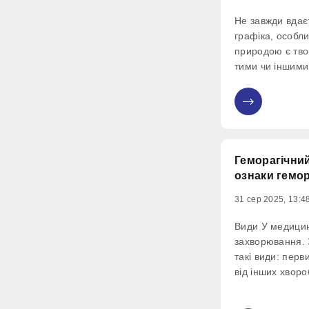
Не завжди вдає
графіка, особл
природою є тво
тими чи іншими
натхнення та н
графіку часом н
0
виникають певн
з'являються які
Геморагічний
ознаки гемор
31 сер 2025, 13:4
Види У медицині
захворювання.
такі види: пер
від інших хворо
розвитку інших 
аутоімунних ди