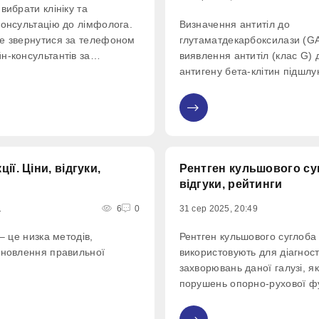
вибрати клініку та
консультацію до лімфолога.
Визначення антитіл до
е звернутися за телефоном
глутаматдекарбоксилази (GA
н-консультантів за
виявлення антитіл (клас G) 
орі спеціаліста.
антигену бета-клітин підшлу
декарбоксилази глутамінової
0
ії. Ціни, відгуки,
Рентген кульшового суг
відгуки, рейтинги
1
6
0
31 сер 2025, 20:49
 – це низка методів,
Рентген кульшового суглоба
ановлення правильної
використовують для діагнос
захворювань даної галузі, я
порушень опорно-рухової фу
дослідження, що базується 
рентгенівському опроміненні