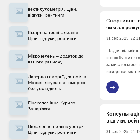
вестибулометрія. Ціни,
відгуки, рейтинги
Спортивне взу
чим загрожу
Екстрена госпіталізація.
Ціни, відгуки, рейтинги
31 сер 2025, 22:2
Щодня кількість
Мікрозелень – додаток до
способу життя 
вашого рациону
замислюємося 
викорінюємо шк
Лазерна гемороїдектомія в
ранкову пробіжк
Москві: лікування геморою
змаганнях з біг
без ускладнень
0
фітнес-залі, н
на йозі. Вибир
Гінеколог Інна Курило.
Запоріжжя
Консультація
відгуки, рей
Видалення поліпів уретри.
31 сер 2025, 21:4
Ціни, відгуки, рейтинги