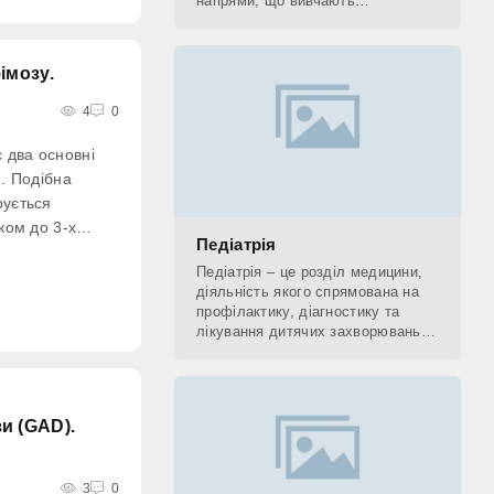
напрями, що вивчають
застосування рентгенівських
променів. До рентгенологічних
методів діагностики відносять КТ,
імозу.
4
0
 два основні
й. Подібна
рується
іком до 3-х
Педіатрія
м відхиленням
Педіатрія – це розділ медицини,
на статевому
діяльність якого спрямована на
глядається як
профілактику, діагностику та
лікування дитячих захворювань, а
також на поетапне відновлення
(реабілітацію) дитини. Фахівець,
який
и (GAD).
3
0