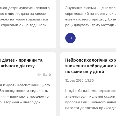
ться дотримуватись певного
Лікування екземи - це компл
иво якщо людина за своєю
спрямований на порятунок в
рчою натурою і займається
екзематозного процесу. Екз
 справами лише тоді, коли є
рецидивувати, тому методи 
астрій. Дотримуватися
залежать від стадії захворю
е виходить і тоді, коли
терапевтичний характер.
0
і труднощі, проблеми,
сь
 діатез - причини та
Нейропсихологічна кор
агічного діатезу
зниження нейродинамі
показників у дітей
8
4
0
31 сер 2025, 13:35
 існують класифікації цього
 За походженням виділяють
І тоді в батьків молодших шк
винні – виникають незалежно
з'являються численні скарги,
б; вторинні – внаслідок
проблемами шкільного навч
недуг (різних інфекцій,
навести достатньо прикладів
сфункцій). За механізмом
нарікань: дитина допускає «