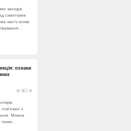
екс заходів,
ід симптомів
ема часто може
лікування
вання та мають
екція: ознаки
чних
5
0
олярів
 пов'язані з
ання. Можна
 таких
дурні помилки»: