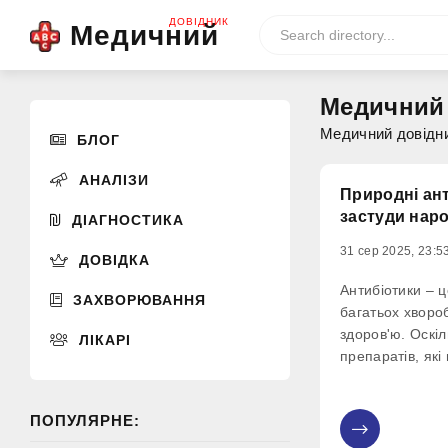
ДОВІДНИК
Медичний
Медичний
Медичний довідни
БЛОГ
АНАЛІЗИ
Природні ант
застуди нар
ДІАГНОСТИКА
31 сер 2025, 23:5
ДОВІДКА
Антибіотики – ц
ЗАХВОРЮВАННЯ
багатьох хворо
здоров'ю. Оскі
ЛІКАРІ
препаратів, які
не стільки із з
надають симпто
ПОПУЛЯРНЕ:
чином, надаюч
0
ефект, надаюч