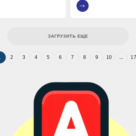
рювання підрозділ
не пише з червоного рядка,
0
літери, забуває застосовув
правило написання
ЗАГРУЗИТЬ ЕЩЕ
1
2
3
4
5
6
7
8
9
10
...
1