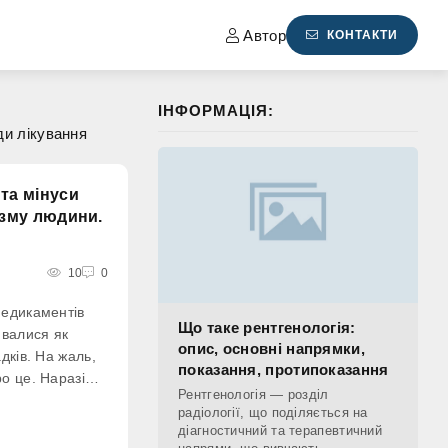
Автор
КОНТАКТИ
ІНФОРМАЦІЯ:
ди лікування
та мінуси
ізму людини.
10
0
медикаментів
Що таке рентгенологія:
ювалися як
опис, основні напрямки,
дків. На жаль,
показання, протипоказання
о це. Наразі
Рентгенологія — розділ
ні препарати
радіології, що поділяється на
ої застуди.
діагностичний та терапевтичний
 лікарів