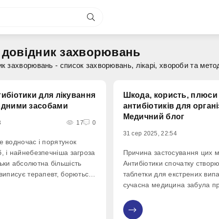
 довідник захворювань
к захворювань - список захворювань, лікарі, хвороби та мето
ибіотики для лікування
Шкода, користь, плюси 
одними засобами
антибіотиків для орган
Медичний блог
3
17
0
31 сер 2025, 22:54
е водночас і порятунок
б, і найнебезпечніша загроза
Причина застосування цих 
льки абсолютна більшість
Антибіотики спочатку створ
 виписує терапевт, борються
таблетки для екстрених випа
ахворюванням, скільки
сучасна медицина забула пр
матичне лікування (таким
деякі фахівці прописують да
и швидше підтримуючий
навіть дітям під час банальн
0
и
Подібна поведінка пацієнтів і