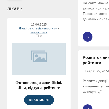
На сайті можна 
записатися на 
ЛІКАРІ:
Також ви может
до наших онлай
допомогою у виб
17.06.2025
Лікарі за спеціальностями
/
Косметолог
0
0
Розвиток дикц
рейтинги
31 сер 2025, 20:5
Розвиток дикції
Фотоепіляція зони бікіні.
вкладених у ст
Ціни, відгуки, рейтинги
артикуляції.
READ MORE