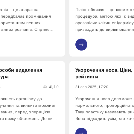
апія – це апаратна
Пілінг обличчя – це космето
а передбачає промивання
процедура, метою якої є ви
користанням певних
ороговілих клітин епідермісу
в'яних розчинів. Сприяє
призводить до вирівнювання
вих мас, корекції балансу
очищення. Пілінг особи - на
денню токсинів та
доступний метод, що сприя
0
ормальної мікрофлори
клітин, що надає ефект ліфт
ника. На сьогоднішній
лікувальну дію при вугровій 
пособи видалення
Укорочення носа. Ціни, 
хура
рейтинги
8
4
0
31 сер 2025, 17:20
овність організму до
Укорочення носа допоможе 
ручання та виявити можливі
нормального, пропорційного
ювання, перед операцією
Таку пластику називають ри
ти низку обстежень. До них
Вона підходить усім, хто хо
нічні аналізи сечі та крові;
скоригувати носа.
и крові та резус-фактора;