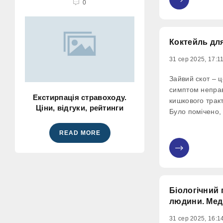
0
0
тести на сифіліс
Коктейль для
31 сер 2025, 17:1
Зайвий скот – ц
симптом неправ
Екстирпація стравоходу.
кишкового трак
Ціни, відгуки, рейтинги
Було помічено,
хворіють на ост
READ MORE
недостатньою в
виносити здоро
0
що несподіване
Біологічний 
людини. Мед
31 сер 2025, 16:1