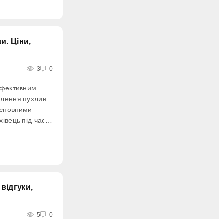
и. Ціни,
3
0
ефективним
влення пухлин
Основними
івець під час
, її контури,
собливості,
окалізація.
 відгуки,
5
0