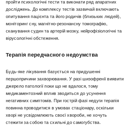
пройти психологічні тести та виконати ряд апаратних
досліджень. До комплексу тестів зазвичай включають
опитування пацієнта та його родичів (близьких людей),
моніторинг сну, магнітно-резонансну томографію,
сканування судин та артерій мозку, нейрофізіологічні та
вірусологічні обстеження.
Терапія передчасного недоумства
Будь-яке лікування базується на придушенні
першопричини захворювання. У разі шизофренії виявити
джерело патології поки що не вдалося, тому
медикаментозний вплив зводиться до усунення
негативних симптомів. При гострій фазі недуги терапія
повинна проводитися в умовах стаціонару, оскільки
хворі не усвідомлюють своєї хвороби, не хочуть
стежити за собою та схильні до самогубства.