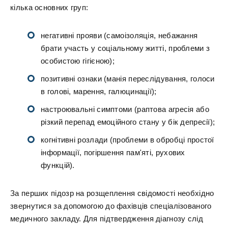
кілька основних груп:
негативні прояви (самоізоляція, небажання
брати участь у соціальному житті, проблеми з
особистою гігієною);
позитивні ознаки (манія переслідування, голоси
в голові, марення, галюцинації);
настроювальні симптоми (раптова агресія або
різкий перепад емоційного стану у бік депресії);
когнітивні розлади (проблеми в обробці простої
інформації, погіршення пам'яті, рухових
функцій).
За перших підозр на розщеплення свідомості необхідно
звернутися за допомогою до фахівців спеціалізованого
медичного закладу. Для підтвердження діагнозу слід