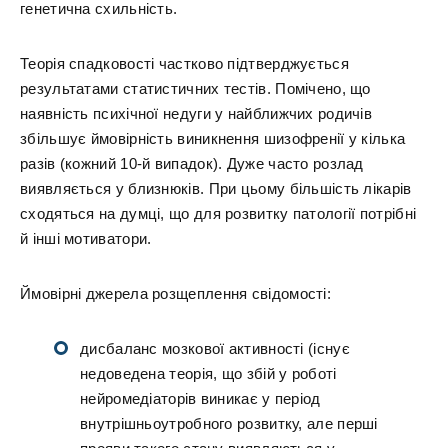
генетична схильність.
Теорія спадковості частково підтверджується
результатами статистичних тестів. Помічено, що
наявність психічної недуги у найближчих родичів
збільшує ймовірність виникнення шизофренії у кілька
разів (кожний 10-й випадок). Дуже часто розлад
виявляється у близнюків. При цьому більшість лікарів
сходяться на думці, що для розвитку патології потрібні
й інші мотиватори.
Ймовірні джерела розщеплення свідомості:
дисбаланс мозкової активності (існує
недоведена теорія, що збій у роботі
нейромедіаторів виникає у період
внутрішньоутробного розвитку, але перші