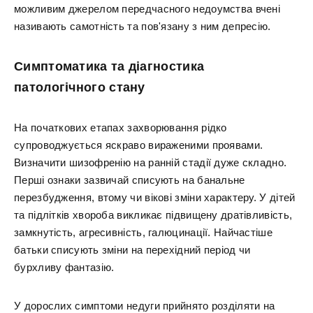
можливим джерелом передчасного недоумства вчені
називають самотність та пов'язану з ним депресію.
Симптоматика та діагностика
патологічного стану
На початкових етапах захворювання рідко
супроводжується яскраво вираженими проявами.
Визначити шизофренію на ранній стадії дуже складно.
Перші ознаки зазвичай списують на банальне
перезбудження, втому чи вікові зміни характеру. У дітей
та підлітків хвороба викликає підвищену дратівливість,
замкнутість, агресивність, галюцинації. Найчастіше
батьки списують зміни на перехідний період чи
бурхливу фантазію.
У дорослих симптоми недуги прийнято розділяти на