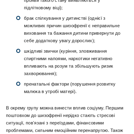
прояви такого стану виявляються у
підлітковому віці);
брак спілкування у дитинстві (однієї з
можливих причин шизофренії є неправильне
виховання та бажання дитини привернути до
себе додаткову увагу дорослих);
шкідливі звички (куріння, зловживання
спиртними напоями, наркотики негативно
впливають на розум та збільшують ризик
захворювання);
пренатальні фактори (порушення розвитку
малюка в утробі матері).
В окрему групу можна винести вплив соціуму. Першим
поштовхом до шизофренії нерідко стають стресові
ситуації, пов'язані з переїздами, фінансовими
проблемами, сильним емоційним перенапругою. Також