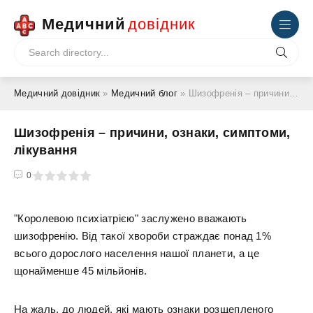
Медичний
довідник
Медичний довідник
»
Медичний блог
» Шизофренія – причини, ознаки, симптоми, лікування
Шизофренія – причини, ознаки, симптоми,
лікування
4
5
0
"Королевою психіатрією" заслужено вважають
шизофренію. Від такої хвороби страждає понад 1%
всього дорослого населення нашої планети, а це
щонайменше 45 мільйонів.
На жаль, до людей, які мають ознаки розщепленого