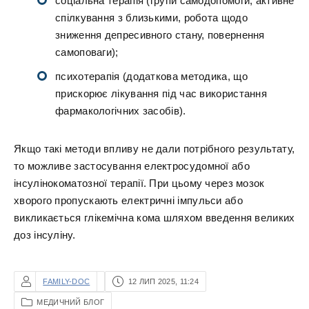
соціальна терапія (групи самодопомоги, активне
спілкування з близькими, робота щодо
зниження депресивного стану, повернення
самоповаги);
психотерапія (додаткова методика, що
прискорює лікування під час використання
фармакологічних засобів).
Якщо такі методи впливу не дали потрібного результату,
то можливе застосування електросудомної або
інсулінокоматозної терапії. При цьому через мозок
хворого пропускають електричні імпульси або
викликається глікемічна кома шляхом введення великих
доз інсуліну.
FAMILY-DOC
12 ЛИП 2025, 11:24
МЕДИЧНИЙ БЛОГ