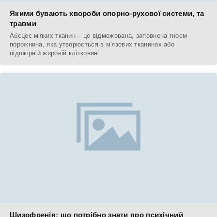
Якими бувають хвороби опорно-рухової системи, та
травми
Абсцес м'яких тканин – це відмежована, заповнена гноєм
порожнина, яка утворюється в м'язових тканинах або
підшкірній жировій клітковині.
Шизофренія: що потрібно знати про психічний