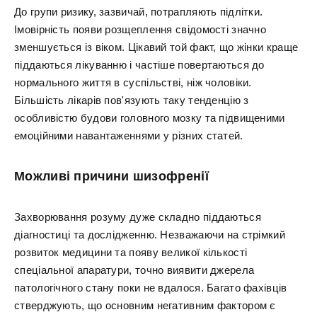
До групи ризику, зазвичай, потрапляють підлітки.
Імовірність появи розщеплення свідомості значно
зменшується із віком. Цікавий той факт, що жінки краще
піддаються лікуванню і частіше повертаються до
нормального життя в суспільстві, ніж чоловіки.
Більшість лікарів пов'язують таку тенденцію з
особливістю будови головного мозку та підвищеними
емоційними навантаженнями у різних статей.
Можливі причини шизофренії
Захворювання розуму дуже складно піддаються
діагностиці та дослідженню. Незважаючи на стрімкий
розвиток медицини та появу великої кількості
спеціальної апаратури, точно виявити джерела
патологічного стану поки не вдалося. Багато фахівців
стверджують, що основним негативним фактором є