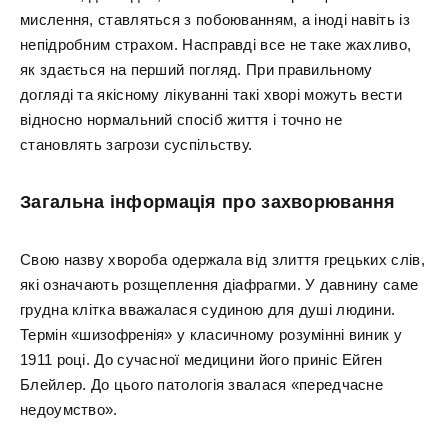
мислення, ставляться з побоюванням, а іноді навіть із
непідробним страхом. Насправді все не таке жахливо,
як здається на перший погляд. При правильному
догляді та якісному лікуванні такі хворі можуть вести
відносно нормальний спосіб життя і точно не
становлять загрози суспільству.
Загальна інформація про захворювання
Свою назву хвороба одержала від злиття грецьких слів,
які означають розщеплення діафрагми. У давнину саме
грудна клітка вважалася судиною для душі людини.
Термін «шизофренія» у класичному розумінні виник у
1911 році. До сучасної медицини його приніс Ейген
Блейлер. До цього патологія звалася «передчасне
недоумство».