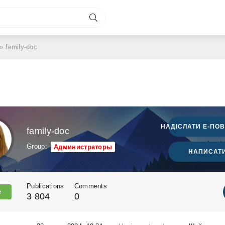
» family-doc
НАДІСЛАТИ Е-ПО
family-doc
Group:
Администраторы
НАПИСАТИ
Publications
Comments
e
3 804
0