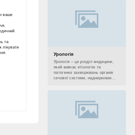
Для посилення
и ваше
чя,
едичний
ь та
к лікувати
ня.
Урологія
Урологія – це розділ медицини,
який вивчає етіологію та
патогенез захворювань органів
сечової системи, надниркових
залоз, чоловічої статевої
системи, інших органів
заочеревинного простору.