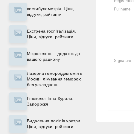
Registratio
вестибулометрія. Ціни,
Fullname:
відгуки, рейтинги
Екстрена госпіталізація.
Ціни, відгуки, рейтинги
Мікрозелень – додаток до
вашого рациону
Signature:
Лазерна гемороїдектомія в
Москві: лікування геморою
без ускладнень
Гінеколог Інна Курило.
Запоріжжя
Видалення поліпів уретри.
Ціни, відгуки, рейтинги