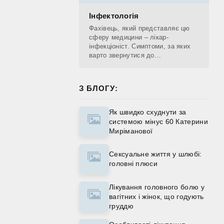
Інфектологія
Фахівець, який представляє цю
сферу медицини – лікар-
інфекціоніст. Симптоми, за яких
варто звернутися до
інфекціоніста: слабкість,
нездужання; підвищення
температури; біль голови;
З БЛОГУ:
порушення
Як швидко схуднути за
системою мінус 60 Катерини
Миріманової
Сексуальне життя у шлюбі:
головні плюси
Лікування головного болю у
вагітних і жінок, що годують
груддю