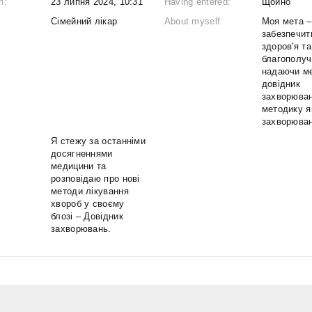
n:
23 липня 2024, 10:31
Having entered:
Щойно
Сімейний лікар
About myself:
Моя мета –
забезпечит
здоров'я та
благополуч
надаючи м
довідник
захворюван
методику я
захворюван
Я стежу за останніми
досягненнями
медицини та
розповідаю про нові
методи лікування
хвороб у своєму
блозі – Довідник
захворювань.