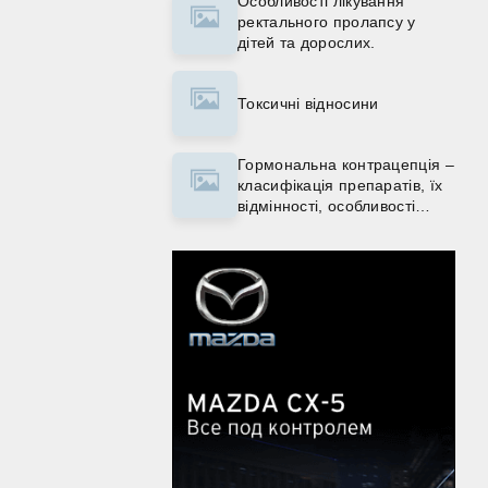
Особливості лікування
ректального пролапсу у
дітей та дорослих.
Токсичні відносини
Гормональна контрацепція –
класифікація препаратів, їх
відмінності, особливості
вибору, протипоказання до
застосування контрацепції.