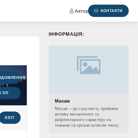
Автор
КОНТАКТИ
ІНФОРМАЦІЯ:
ВІДОМЛЕННЯ
 ПП
Масаж
Масаж – це сукупність прийомів
впливу механічного та
EDIT
рефлекторного характеру на
тканини та органи шляхом тиску,
погладжування, розтирання,
вібрації поверхні тіла людини.