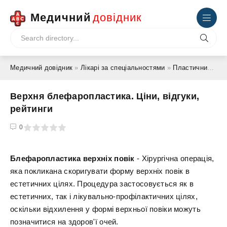
Медичний
довідник
Медичний довідник
»
Лікарі за спеціальностями
»
Пластичний хірург
Верхня блефаропластика. Ціни, відгуки,
рейтинги
4
5
0
Блефаропластика верхніх повік
- Хірургічна операція,
яка покликана скоригувати форму верхніх повік в
естетичних цілях. Процедура застосовується як в
естетичних, так і лікувально-профілактичних цілях,
оскільки відхилення у формі верхньої повіки можуть
позначитися на здоров'ї очей.