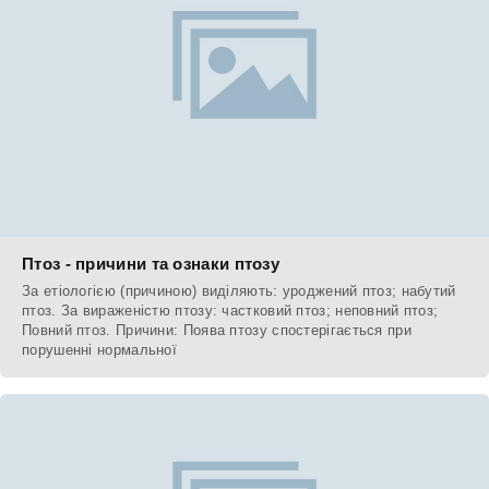
Птоз - причини та ознаки птозу
За етіологією (причиною) виділяють: уроджений птоз; набутий
птоз. За вираженістю птозу: частковий птоз; неповний птоз;
Повний птоз. Причини: Поява птозу спостерігається при
порушенні нормальної