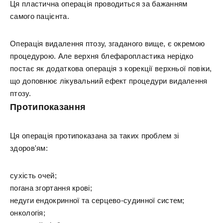
Ця пластична операція проводиться за бажанням
самого пацієнта.
Операція видалення птозу, згаданого вище, є окремою
процедурою. Але верхня блефаропластика нерідко
постає як додаткова операція з корекції верхньої повіки,
що доповнює лікувальний ефект процедури видалення
птозу.
Протипоказання
Ця операція протипоказана за таких проблем зі
здоров'ям:
сухість очей;
погана згортання крові;
недуги ендокринної та серцево-судинної систем;
онкологія;