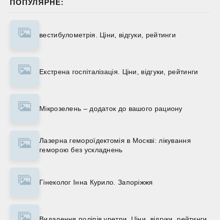
ПОПУЛЯРНЕ:
вестибулометрія. Ціни, відгуки, рейтинги
Екстрена госпіталізація. Ціни, відгуки, рейтинги
Мікрозелень – додаток до вашого рациону
Лазерна гемороїдектомія в Москві: лікування
геморою без ускладнень
Гінеколог Інна Курило. Запоріжжя
Видалення поліпів уретри. Ціни, відгуки, рейтинги