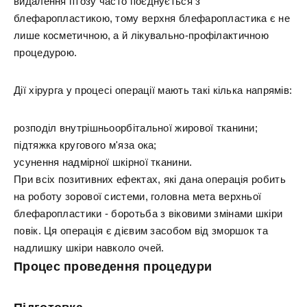
видалення птозу часто поєднується з
блефаропластикою, тому верхня блефаропластика є не
лише косметичною, а й лікувально-профілактичною
процедурою.
Дії хірурга у процесі операції мають такі кілька напрямів:
розподіл внутрішньоорбітальної жирової тканини;
підтяжка кругового м'яза ока;
усунення надмірної шкірної тканини.
При всіх позитивних ефектах, які дана операція робить
на роботу зорової системи, головна мета верхньої
блефаропластики - боротьба з віковими змінами шкіри
повік. Ця операція є дієвим засобом від зморшок та
надлишку шкіри навколо очей.
Процес проведення процедури