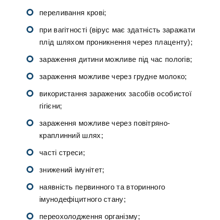
переливання крові;
при вагітності (вірус має здатність заражати
плід шляхом проникнення через плаценту);
зараження дитини можливе під час пологів;
зараження можливе через грудне молоко;
використання заражених засобів особистої
гігієни;
зараження можливе через повітряно-
краплинний шлях;
часті стреси;
знижений імунітет;
наявність первинного та вторинного
імунодефіцитного стану;
переохолодження організму;