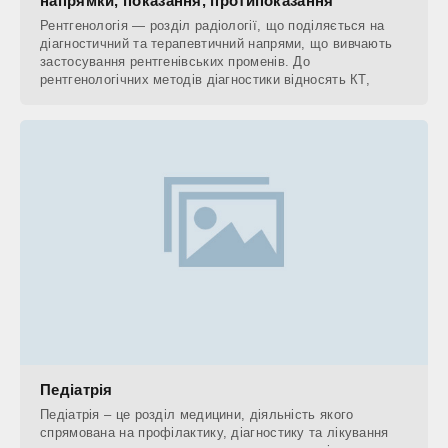
напрямки, показання, протипоказання
Рентгенологія — розділ радіології, що поділяється на
діагностичний та терапевтичний напрями, що вивчають
застосування рентгенівських променів. До
рентгенологічних методів діагностики відносять КТ,
Педіатрія
Педіатрія – це розділ медицини, діяльність якого
спрямована на профілактику, діагностику та лікування