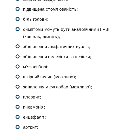
підвищена стомлюваність;
біль голови;
симптоми можуть бути аналогічними ГРВІ
(кашель, нежить);
збільшення лімфатичних вузлів;
збільшення селезінки та печінки;
м'язові болі;
шкірний висип (можливо);
запалення у суглобах (можливо);
плеврит;
пневмонія;
енцефаліт;
артрит;