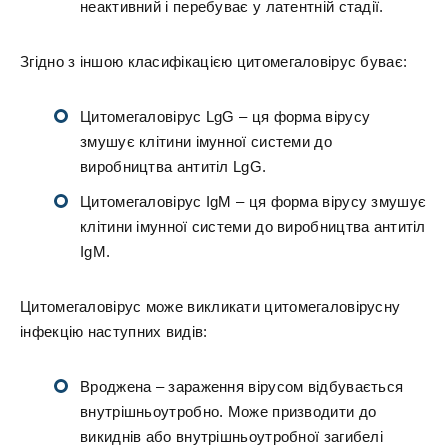
неактивний і перебуває у латентній стадії.
Згідно з іншою класифікацією цитомегаловірус буває:
Цитомегаловірус LgG – ця форма вірусу
змушує клітини імунної системи до
виробництва антитіл LgG.
Цитомегаловірус IgM – ця форма вірусу змушує
клітини імунної системи до виробництва антитіл
IgM.
Цитомегаловірус може викликати цитомегаловірусну
інфекцію наступних видів:
Вроджена – зараження вірусом відбувається
внутрішньоутробно. Може призводити до
викиднів або внутрішньоутробної загибелі