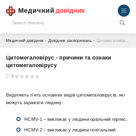
Медичний
довідник
Медичний довідник
»
Довідник захворювань
» Цитомегаловірус - причини та ознаки цитомегаловірусу
Цитомегаловірус - причини та ознаки
цитомегаловірусу
4
5
0
Виділяють п'ять основних видів цитомегаловірусів, які
можуть заражати людину:
HCMV-1 – викликає у людини оральний герпес.
HCMV-2 – викликає у людини генітальний