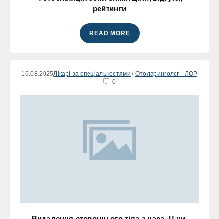
рейтинги
READ MORE
16.08.2025
Лікарі за спеціальностями
/
Отоларинголог - ЛОР
0
Видалення стороннього тіла з носа. Ціни,