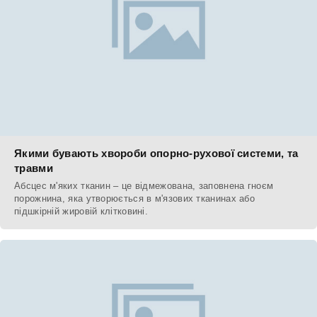
Якими бувають хвороби опорно-рухової системи, та
травми
Абсцес м'яких тканин – це відмежована, заповнена гноєм
порожнина, яка утворюється в м'язових тканинах або
підшкірній жировій клітковині.