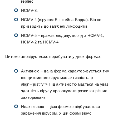
герпес.
HCMV-3;
HCMV-4 (вірусом Епштейна-Барра). Він не
призводить до загибелі лімфоцитів.
HCMV-5 – вражає людину, поряд з HCMV-1,
HCMV-2 та HCMV-4.
Цитомегаловірус може перебувати у двох формах:
Активною – дана форма характеризується тим,
що цитомегаловірус має активність. p
align="justify"> Під активністю мається на увазі
здатність вірусу провокувати розвиток різних
захворювань.
Неактивною – цією формою відбувається
зараження вірусом. У цій формі вірус