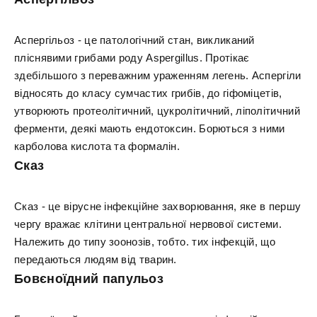
Аспергільоз - це патологічний стан, викликаний
пліснявими грибами роду Aspergillus. Протікає
здебільшого з переважним ураженням легень. Аспергіли
відносять до класу сумчастих грибів, до гіфоміцетів,
утворюють протеолітичний, цукролітичний, ліполітичний
ферменти, деякі мають ендотоксин. Борються з ними
карболова кислота та формалін.
Сказ
Сказ - це вірусне інфекційне захворювання, яке в першу
чергу вражає клітини центральної нервової системи.
Належить до типу зоонозів, тобто. тих інфекцій, що
передаються людям від тварин.
Бовєноїдний папульоз