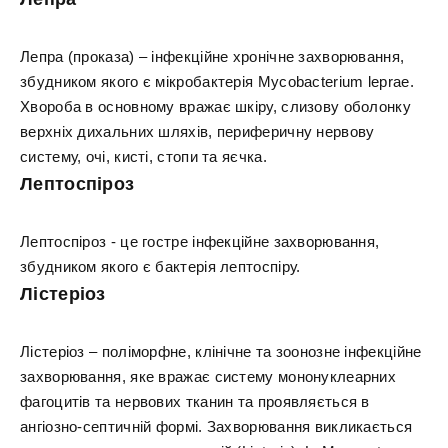
Лепра (проказа) – інфекційне хронічне захворювання,
збудником якого є мікробактерія Mycobacterium leprae.
Хвороба в основному вражає шкіру, слизову оболонку
верхніх дихальних шляхів, периферичну нервову
систему, очі, кисті, стопи та яєчка.
Лептоспіроз
Лептоспіроз - це гостре інфекційне захворювання,
збудником якого є бактерія лептоспіру.
Лістеріоз
Лістеріоз – поліморфне, клінічне та зоонозне інфекційне
захворювання, яке вражає систему мононуклеарних
фагоцитів та нервових тканин та проявляється в
ангіозно-септичній формі. Захворювання викликається