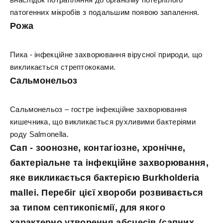
патогенних мікробів з подальшим появою запалення.
Рожа
Пика - інфекційне захворювання вірусної природи, що
викликається стрептококами.
Сальмонельоз
Сальмонельоз – гостре інфекційне захворювання
кишечника, що викликається рухливими бактеріями
роду Salmonella.
Сап - зоонозне, контагіозне, хронічне,
бактеріальне та інфекційне захворювання,
яке викликається бактерією Burkholderia
mallei. Перебіг цієї хвороби розвивається
за типом септикопіємії, для якого
характерно утворення абсцесів (сапних