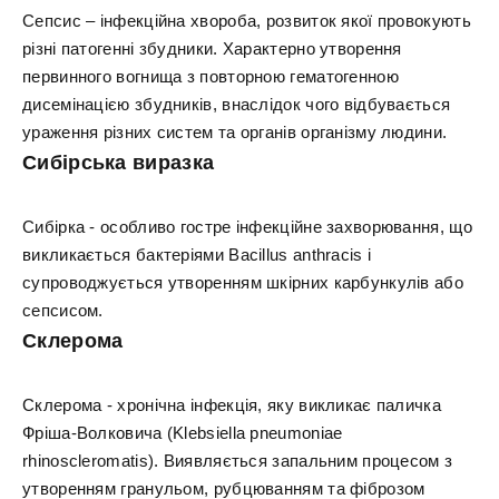
Сепсис – інфекційна хвороба, розвиток якої провокують
різні патогенні збудники. Характерно утворення
первинного вогнища з повторною гематогенною
дисемінацією збудників, внаслідок чого відбувається
ураження різних систем та органів організму людини.
Сибірська виразка
Сибірка - особливо гостре інфекційне захворювання, що
викликається бактеріями Bacillus anthracis і
супроводжується утворенням шкірних карбункулів або
сепсисом.
Склерома
Склерома - хронічна інфекція, яку викликає паличка
Фріша-Волковича (Klebsiella pneumoniae
rhinoscleromatis). Виявляється запальним процесом з
утворенням гранульом, рубцюванням та фіброзом