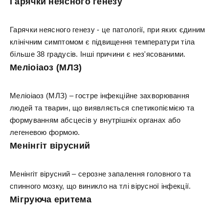
Гарячки неясного генезу
Гарячки неясного генезу - це патології, при яких єдиним
клінічним симптомом є підвищення температури тіла
більше 38 градусів. Інші причини є нез'ясованими.
Меліоіаоз (МЛЗ)
Меліоіаоз (МЛЗ) – гостре інфекційне захворювання
людей та тварин, що виявляється спетикопіємією та
формуванням абсцесів у внутрішніх органах або
легеневою формою.
Менінгіт вірусний
Менінгіт вірусний – серозне запалення головного та
спинного мозку, що виникло на тлі вірусної інфекції.
Мігруюча еритема