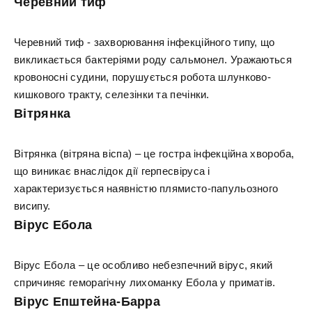
Черевний тиф
Черевний тиф - захворювання інфекційного типу, що
викликається бактеріями роду сальмонел. Уражаються
кровоносні судини, порушується робота шлунково-
кишкового тракту, селезінки та печінки.
Вітрянка
Вітрянка (вітряна віспа) – це гостра інфекційна хвороба,
що виникає внаслідок дії герпесвіруса і
характеризується наявністю плямисто-папульозного
висипу.
Вірус Ебола
Вірус Ебола – це особливо небезпечний вірус, який
спричиняє геморагічну лихоманку Ебола у приматів.
Вірус Епштейна-Барра