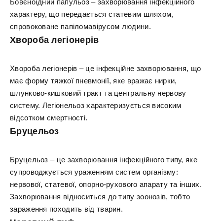
Бовєноїдний папульоз – захворювання інфекційного
характеру, що передається статевим шляхом,
спровоковане папіломавірусом людини.
Хвороба легіонерів
Хвороба легіонерів – це інфекційне захворювання, що
має форму тяжкої пневмонії, яке вражає нирки,
шлунково-кишковий тракт та центральну нервову
систему. Легіонельоз характеризується високим
відсотком смертності.
Бруцельоз
Бруцельоз – це захворювання інфекційного типу, яке
супроводжується ураженням систем організму:
нервової, статевої, опорно-рухового апарату та інших.
Захворювання відноситься до типу зоонозів, тобто
зараження походить від тварин.