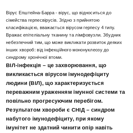
Вірус Епштейна-Барра - вірус, що відноситься до
сімейства герпесвірусів. Згідно з прийнятою
класифікацією, вважається вірусом герпесу 4 типу.
Вражає епітеліальну тканину та лімфовузли. Збудник
небезпечний тим, що може викликати розвиток деяких
інших хвороб: від інфекційного мононуклеозу до
синдрому хронічної втоми.
ВІЛ-інфекція – це захворювання, що
викликається вірусом імунодефіциту
людини (ВІЛ), що характеризується
переважним ураженням імунної системи та
повільно прогресуючим перебігом.
Результатом хвороби є СНІД – синдром
набутого імунодефіциту, при якому
імунітет не здатний чинити опір навіть