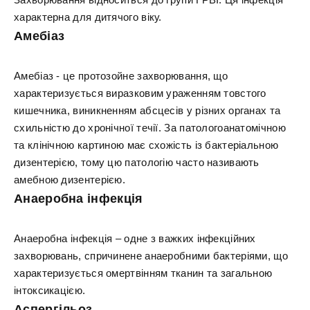
характерна для дитячого віку.
Амебіаз
Амебіаз - це протозойне захворювання, що
характеризується виразковим ураженням товстого
кишечника, виникненням абсцесів у різних органах та
схильністю до хронічної течії. За патологоанатомічною
та клінічною картиною має схожість із бактеріальною
дизентерією, тому цю патологію часто називають
амебною дизентерією.
Анаеробна інфекція
Анаеробна інфекція – одне з важких інфекційних
захворювань, спричинене анаеробними бактеріями, що
характеризується омертвінням тканин та загальною
інтоксикацією.
Аспергільоз