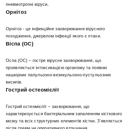
пневмотропні віруси.
Орнітоз
Орнітоз - це інфекційне захворювання вірусного
походження, джерелом інфекції якого є птахи.
Віспа (ОС)
Оспа (ОС) – гостре вірусне захворювання, що
проявляється інтоксикацією організму та появою
нашкірних папульозно-везикульозно-пустульозних
висипів.
Гострий остеомієліт
Гострий остеомієліт – захворювання, що
характеризується бактеріальним запаленням кісткового
мозку та всіх структурних елементів кістки. З'являється
після травм чи оперативного втручання.