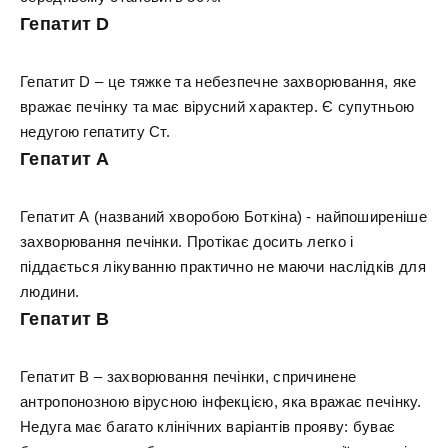
Гепатит D
Гепатит D – це тяжке та небезпечне захворювання, яке
вражає печінку та має вірусний характер. Є супутньою
недугою гепатиту Ст.
Гепатит А
Гепатит А (названий хворобою Боткіна) - найпоширеніше
захворювання печінки. Протікає досить легко і
піддається лікуванню практично не маючи наслідків для
людини.
Гепатит В
Гепатит В – захворювання печінки, спричинене
антропонозною вірусною інфекцією, яка вражає печінку.
Недуга має багато клінічних варіантів прояву: буває