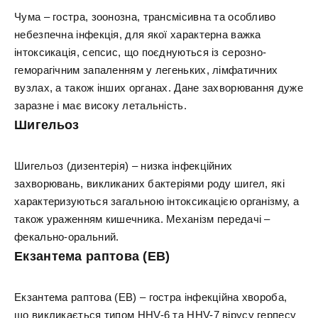
Чума – гостра, зоонозна, трансмісивна та особливо
небезпечна інфекція, для якої характерна важка
інтоксикація, сепсис, що поєднуються із серозно-
геморагічним запаленням у легеньких, лімфатичних
вузлах, а також інших органах. Дане захворювання дуже
заразне і має високу летальність.
Шигельоз
Шигельоз (дизентерія) – низка інфекційних
захворювань, викликаних бактеріями роду шигел, які
характеризуються загальною інтоксикацією організму, а
також ураженням кишечника. Механізм передачі –
фекально-оральний.
Екзантема раптова (ЕВ)
Екзантема раптова (ЕВ) – гостра інфекційна хвороба,
що викликається типом HHV-6 та HHV-7 вірусу герпесу