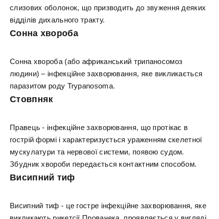
слизових оболонок, що призводить до звуження деяких
відділів дихального тракту.
Сонна хвороба
Сонна хвороба (або африканський трипаносомоз
людини) – інфекційне захворювання, яке викликається
паразитом роду Trypanosoma.
Стовпняк
Правець - інфекційне захворювання, що протікає в
гострій формі і характеризується ураженням скелетної
мускулатури та нервової системи, появою судом.
Збудник хвороби передається контактним способом.
Висипний тиф
Висипний тиф - це гостре інфекційне захворювання, яке
викликають рикетсії Провачека, проявляється у вигляді