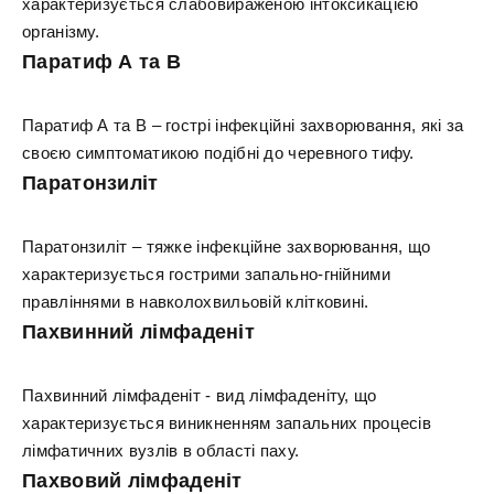
характеризується слабовираженою інтоксикацією
організму.
Паратиф А та В
Паратиф А та В – гострі інфекційні захворювання, які за
своєю симптоматикою подібні до черевного тифу.
Паратонзиліт
Паратонзиліт – тяжке інфекційне захворювання, що
характеризується гострими запально-гнійними
правліннями в навколохвильовій клітковині.
Пахвинний лімфаденіт
Пахвинний лімфаденіт - вид лімфаденіту, що
характеризується виникненням запальних процесів
лімфатичних вузлів в області паху.
Пахвовий лімфаденіт