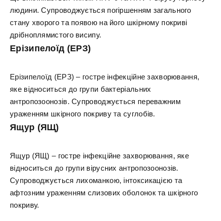
людини. Супроводжується погіршенням загального
стану хворого та появою на його шкірному покриві
дрібноплямистого висипу.
Ерізипелоїд (ЕРЗ)
Ерізипелоїд (ЕРЗ) – гостре інфекційне захворювання,
яке відноситься до групи бактеріальних
антропозоонозів. Супроводжується переважним
ураженням шкірного покриву та суглобів.
Ящур (ЯЩ)
Ящур (ЯЩ) – гостре інфекційне захворювання, яке
відноситься до групи вірусних антропозоонозів.
Супроводжується лихоманкою, інтоксикацією та
афтозним ураженням слизових оболонок та шкірного
покриву.