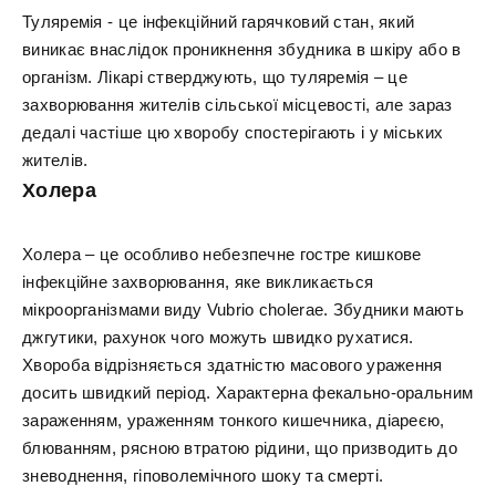
Туляремія - це інфекційний гарячковий стан, який
виникає внаслідок проникнення збудника в шкіру або в
організм. Лікарі стверджують, що туляремія – це
захворювання жителів сільської місцевості, але зараз
дедалі частіше цю хворобу спостерігають і у міських
жителів.
Холера
Холера – це особливо небезпечне гостре кишкове
інфекційне захворювання, яке викликається
мікроорганізмами виду Vubrio cholerae. Збудники мають
джгутики, рахунок чого можуть швидко рухатися.
Хвороба відрізняється здатністю масового ураження
досить швидкий період. Характерна фекально-оральним
зараженням, ураженням тонкого кишечника, діареєю,
блюванням, рясною втратою рідини, що призводить до
зневоднення, гіповолемічного шоку та смерті.