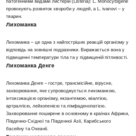
патогенними видами листерій (Listeria): L. Monocytogene
провокують розвиток хвороби у людей, а L. ivanovi – у
тварин.
Лихоманка
Лихоманка – це одна з найгостріших реакцій організму у
відповідь на зовнішні подразники. Виражається вона у
підвищенні температури тіла та у підвищеній пітливості.
Лихоманка Денге
Лихоманка Денге – гостре, трансмісійне, вірусне,
захворювання, яке супроводжується лихоманкою,
інтоксикацією організму, екзантемою, міалгією,
артралгією, лейкопенією та лімфаденопатією.
Захворювання поширене в основному в країнах Африки,
Південно-Східної та Південної Азії, Карибського
басейну та Океанії.