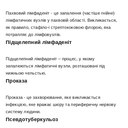
Пахвовий лімфаденіт - це запалення (частіше гнійне)
лімфатичних вузлів у пахвовій області. Викликається,
як правило, стафіло-і стрептококовою флорою, яка
потрапляє до лімфовузлів.
Підщелепний лімфаденіт
Підщелепний лімфаденіт – процес, у якому
запалюються лімфатичні вузли, розташовані під
нижньою чельстью.
Проказа
Проказа - це захворювання, яке викликається
інфекцією, яке вражає шкіру та периферичну нервову
систему людини.
Псевдотуберкульоз