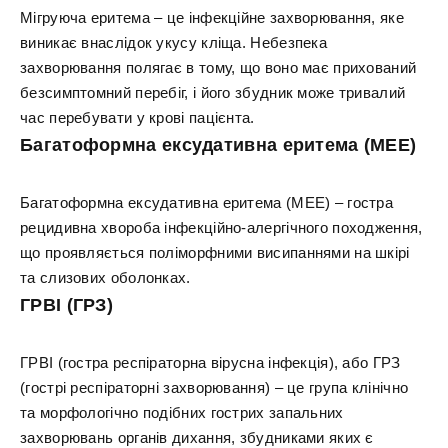
Мігруюча еритема – це інфекційне захворювання, яке
виникає внаслідок укусу кліща. Небезпека
захворювання полягає в тому, що воно має прихований
безсимптомний перебіг, і його збудник може тривалий
час перебувати у крові пацієнта.
Багатоформна ексудативна еритема (МЕЕ)
Багатоформна ексудативна еритема (МЕЕ) – гостра
рецидивна хвороба інфекційно-алергічного походження,
що проявляється поліморфними висипаннями на шкірі
та слизових оболонках.
ГРВІ (ГРЗ)
ГРВІ (гостра респіраторна вірусна інфекція), або ГРЗ
(гострі респіраторні захворювання) – це група клінічно
та морфологічно подібних гострих запальних
захворювань органів дихання, збудниками яких є