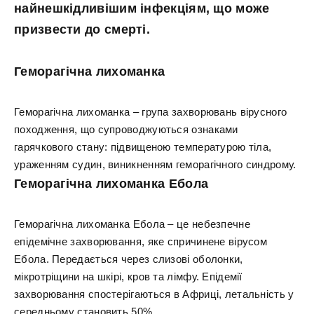
найнешкідливішим інфекціям, що може
призвести до смерті.
Геморагічна лихоманка
Геморагічна лихоманка – група захворювань вірусного
походження, що супроводжуються ознаками
гарячкового стану: підвищеною температурою тіла,
ураженням судин, виникненням геморагічного синдрому.
Геморагічна лихоманка Ебола
Геморагічна лихоманка Ебола – це небезпечне
епідемічне захворювання, яке спричинене вірусом
Ебола. Передається через слизові оболонки,
мікротріщини на шкірі, кров та лімфу. Епідемії
захворювання спостерігаються в Африці, летальність у
середньому становить 50%.