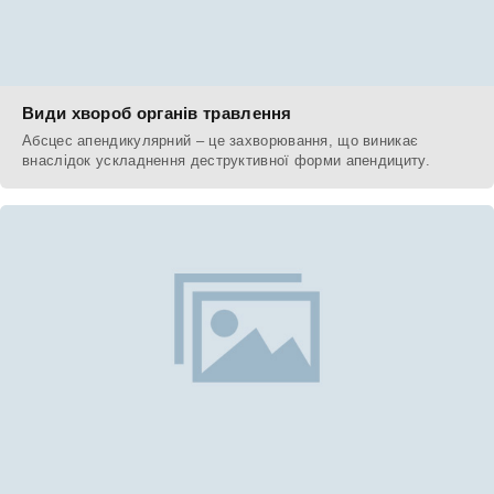
Види хвороб органів травлення
Абсцес апендикулярний – це захворювання, що виникає
внаслідок ускладнення деструктивної форми апендициту.