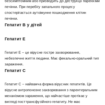
безсимптомним або призводить до деструкції паренхіми
печінки. При перебігу запального процесу
спостерігається аутоімунне пошкодження клітин
печінки.
Гепатит В у дітей
Гепатит Е
Гепатит Е – це вірусне гостре захворювання,
небезпечне життя людини. Має фекально-оральний тип
зараження.
Гепатит С
Гепатит С – найважча форма вірусних гепатитів. Це
вірусне антропонозне захворювання з парентеральним
механізмом зараження, що найчастіше протікає у
вигляді посттрансфузійного гепатиту. Не має