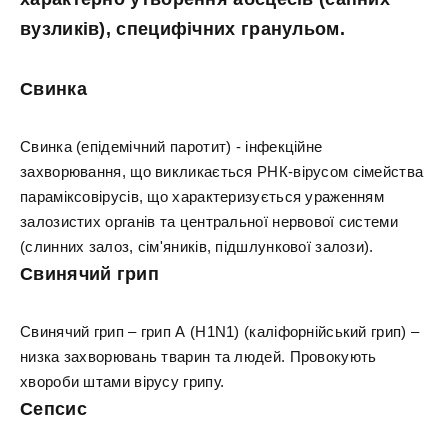
вузликів), специфічних гранульом.
Свинка
Свинка (епідемічний паротит) - інфекційне
захворювання, що викликається РНК-вірусом сімейства
параміксовірусів, що характеризується ураженням
залозистих органів та центральної нервової системи
(слинних залоз, сім'яників, підшлункової залози).
Свинячий грип
Свинячий грип – грип А (H1N1) (каліфорнійський грип) –
низка захворювань тварин та людей. Провокують
хвороби штами вірусу грипу.
Сепсис