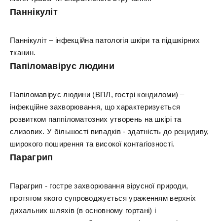
Паннікуліт
Паннікуліт – інфекційна патологія шкіри та підшкірних
тканин.
Папіломавірус людини
Папіломавірус людини (ВПЛ, гострі кондиломи) –
інфекційне захворювання, що характеризується
розвитком паппіломатозних утворень на шкірі та
слизових. У більшості випадків - здатність до рецидиву,
широкого поширення та високої контагіозності.
Парагрип
Парагрип - гостре захворювання вірусної природи,
протягом якого супроводжується ураженням верхніх
дихальних шляхів (в основному гортані) і