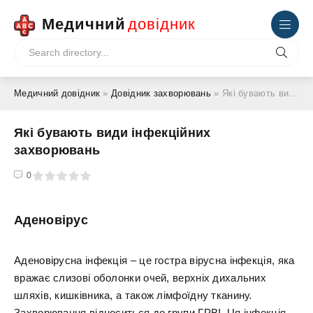
Медичний
довідник
Медичний довідник
»
Довідник захворювань
» Які бувають види інфекційних захворювань
Які бувають види інфекційних
захворювань
4
5
0
Аденовірус
Аденовірусна інфекція – це гостра вірусна інфекція, яка
вражає слизові оболонки очей, верхніх дихальних
шляхів, кишківника, а також лімфоїдну тканину.
Захворювання відноситься до групи ГРВІ. Ця інфекція