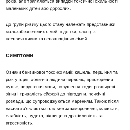
років, але трапляються випадки токсичної схильності
маленьких дітей або дорослих.
До групи ризику цього стану належать представники
малозабезпечених сімей, підлітки, хлопці з
несприятливих та неповноцінних сімей.
Симптоми
Ознаки бензинової токсикоманії: кашель, першіння та
різь у горлі, обличчя людини червоніє, прискорений
пульс, порушення мови, порушення ходи, розширені
зіниці, тривалість ейфорії до півгодини, психічні
розлади, що супроводжуються маренням. Також після
наснаги з'являється сильне запаморочення, млявість,
слабкість, нудота, підвищена дратівливість та
агресивність.