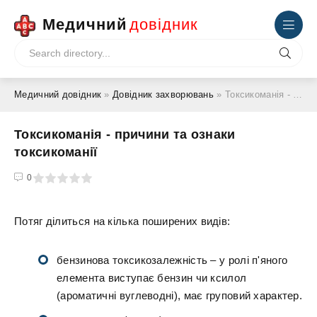
Медичний
довідник
Медичний довідник
»
Довідник захворювань
» Токсикоманія - причини та ознаки токсикоманії
Токсикоманія - причини та ознаки
токсикоманії
4
5
0
Потяг ділиться на кілька поширених видів:
бензинова токсикозалежність – у ролі п'яного
елемента виступає бензин чи ксилол
(ароматичні вуглеводні), має груповий характер.