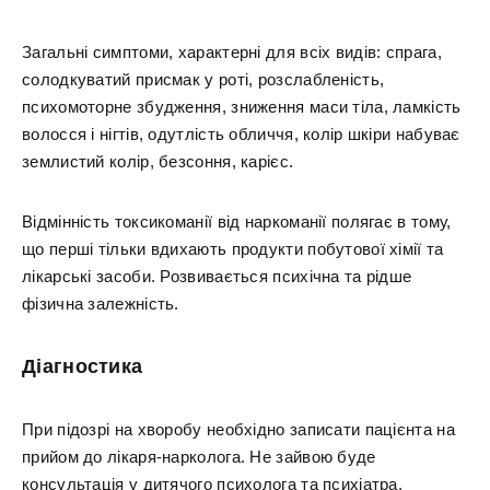
Загальні симптоми, характерні для всіх видів: спрага,
солодкуватий присмак у роті, розслабленість,
психомоторне збудження, зниження маси тіла, ламкість
волосся і нігтів, одутлість обличчя, колір шкіри набуває
землистий колір, безсоння, карієс.
Відмінність токсикоманії від наркоманії полягає в тому,
що перші тільки вдихають продукти побутової хімії та
лікарські засоби. Розвивається психічна та рідше
фізична залежність.
Діагностика
При підозрі на хворобу необхідно записати пацієнта на
прийом до лікаря-нарколога. Не зайвою буде
консультація у дитячого психолога та психіатра.