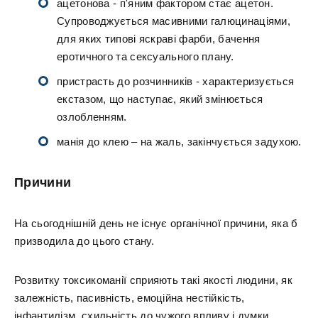
ацетонова - п'яним фактором стає ацетон.
Супроводжується масивними галюцинаціями,
для яких типові яскраві фарби, бачення
еротичного та сексуального плану.
пристрасть до розчинників - характеризується
екстазом, що наступає, який змінюється
озлобленням.
манія до клею – на жаль, закінчується задухою.
Причини
На сьогоднішній день не існує органічної причини, яка б
призводила до цього стану.
Розвитку токсикоманії сприяють такі якості людини, як
залежність, пасивність, емоційна нестійкість,
інфантилізм, схильність до чужого впливу і думки.