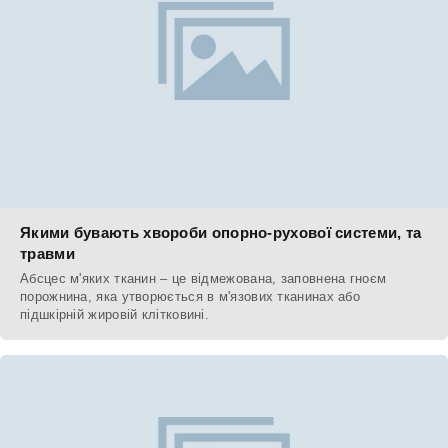
Якими бувають хвороби опорно-рухової системи, та
травми
Абсцес м'яких тканин – це відмежована, заповнена гноєм
порожнина, яка утворюється в м'язових тканинах або
підшкірній жировій клітковині.