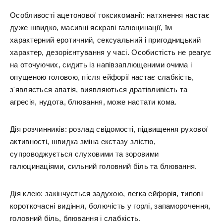
Особливості ацетонової токсикоманії: натхнення настає
дуже швидко, масивні яскраві галюцинації, їм
характерний еротичний, сексуальний і пригодницький
характер, дезорієнтування у часі. Особистість не реагує
на оточуючих, сидить із напівзаплющеними очима і
опущеною головою, після ейфорії настає слабкість,
з'являється апатія, виявляються дратівливість та
агресія, нудота, блювання, може настати кома.
Дія розчинників: розлад свідомості, підвищення рухової
активності, швидка зміна екстазу злістю,
супроводжується слуховими та зоровими
галюцинаціями, сильний головний біль та блювання.
Дія клею: закінчується задухою, легка ейфорія, типові
короткочасні видіння, болючість у горлі, запаморочення,
головний біль, блювання і слабкість.