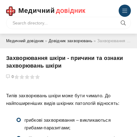
Медичний
довідник
Медичний довідник
»
Довідник захворювань
» Захворювання шкіри - причини та ознаки захворювань шкіри
Захворювання шкіри - причини та ознаки
захворювань шкіри
4
5
0
Типів захворювань шкіри може бути чимало. До
найпоширеніших видів шкірних патологій відносять:
грибкові захворювання – викликаються
грибами-паразитами;