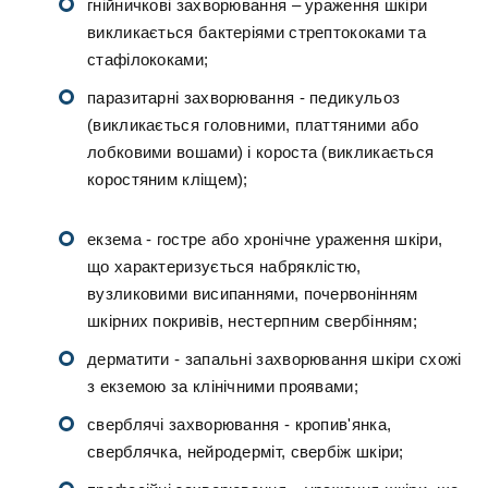
гнійничкові захворювання – ураження шкіри
викликається бактеріями стрептококами та
стафілококами;
паразитарні захворювання - педикульоз
(викликається головними, платтяними або
лобковими вошами) і короста (викликається
коростяним кліщем);
екзема - гостре або хронічне ураження шкіри,
що характеризується набряклістю,
вузликовими висипаннями, почервонінням
шкірних покривів, нестерпним свербінням;
дерматити - запальні захворювання шкіри схожі
з екземою за клінічними проявами;
сверблячі захворювання - кропив'янка,
сверблячка, нейродерміт, свербіж шкіри;