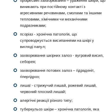
професійні захворювання – ураження шкіри, що
виникають при постійному контакті з
агресивними речовинами, смолами та іншими
тепловими, хімічними чи механічними
подразниками;
псоріаз - хронічна патологія, що
супроводжується висипаннями на шкірі у
вигляді папул;
захворювання шкірних залоз - вугровий висип,
себорея;
захворювання потових залоз – гідраденіт,
гіпергідроз;
лишаї - стрижучий лишай, рожевий лишай,
червоний плоский лишай;
алергічні реакції різного типу;
туберкульоз шкіри – хронічна патологія, яка