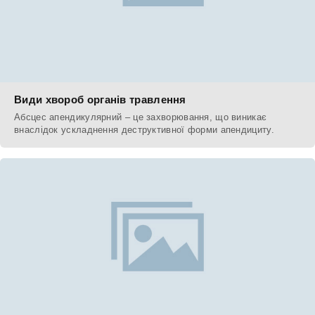
Види хвороб органів травлення
Абсцес апендикулярний – це захворювання, що виникає
внаслідок ускладнення деструктивної форми апендициту.