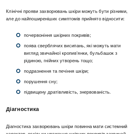
Клінічні прояви захворювань шкіри можуть бути різними,
але до найпоширеніших симптомів прийнято відносити:
почервоніння шкірних покривів;
поява сверблячих висипань, які можуть мати
вигляд звичайної кропив'янки, бульбашок з
рідиною, гнійних утворень тощо;
подразнення та печіння шкіри;
порушення сну;
підвищену дратівливість, знервованість.
Діагностика
Діагностика захворювань шкіри повинна мати системний
характер, оскільки ураження шкірних покривів зазвичай