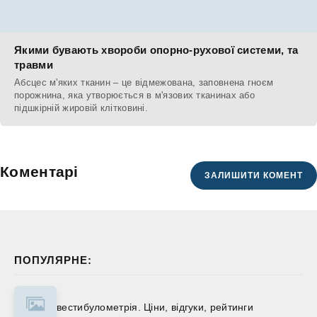
Якими бувають хвороби опорно-рухової системи, та
травми
Абсцес м'яких тканин – це відмежована, заповнена гноєм
порожнина, яка утворюється в м'язових тканинах або
підшкірній жировій клітковині.
Коментарі
ЗАЛИШИТИ КОМЕНТ
ПОПУЛЯРНЕ:
вестибулометрія. Ціни, відгуки, рейтинги