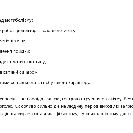
ад метаболізму;
у роботі рецепторів головного мозку;
стісні зміни;
шення психіки;
ади соматичного типу;
инентний синдром;
леми соціального та побутового характеру.
пресія – це наслідок запою, гострого отруєння організму, без
коголю. Особливо сильно діє на людину період виходу із запою
ацієнта виражаються як і фізичному, і у психологічному диско