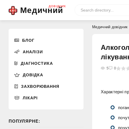
ДОВІДНИК
Медичний
Медичний довідник
БЛОГ
Алкогол
АНАЛІЗИ
лікуван
ДІАГНОСТИКА
0
1
2
3
4
5
5
0
ДОВІДКА
ЗАХВОРЮВАННЯ
Характерні пр
ЛІКАРІ
поган
почут
ПОПУЛЯРНЕ:
почу