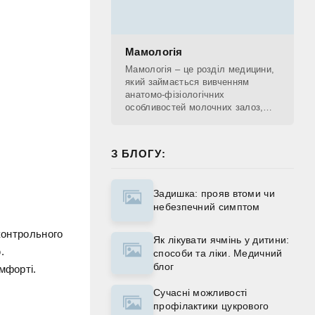
Мамологія
Мамологія – це розділ медицини,
який займається вивченням
анатомо-фізіологічних
особливостей молочних залоз,
діагностикою патологічних
процесів, що проходять у
молочних залозах, лікуванням та
З БЛОГУ:
Задишка: прояв втоми чи
небезпечний симптом
контрольного
Як лікувати ячмінь у дитини:
.
способи та ліки. Медичний
блог
мфорті.
Сучасні можливості
профілактики цукрового