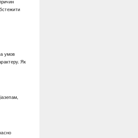
причин
обстежити
за умов
арактеру. Як
іазепам,
часно