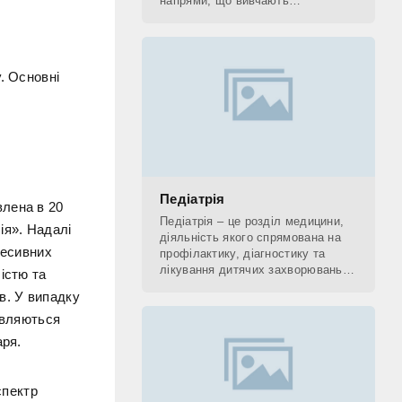
напрями, що вивчають
застосування рентгенівських
променів. До рентгенологічних
методів діагностики відносять КТ,
. Основні
Педіатрія
влена в 20
Педіатрія – це розділ медицини,
ія». Надалі
діяльність якого спрямована на
ресивних
профілактику, діагностику та
лікування дитячих захворювань, а
істю та
також на поетапне відновлення
в. У випадку
(реабілітацію) дитини. Фахівець,
овляються
який
аря.
спектр