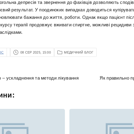
огольна депресія та звернення до фахівців дозволяють сподів
ієвий результат. У поодиноких випадках доводиться купіруват
дновлювати бажання до життя, роботи. Однак якщо пацієнт піс
курсу терапії продовжує вживати спиртне, можливі рецидиви 
аслідками.
OC
08 СЕР 2025, 15:00
МЕДИЧНИЙ БЛОГ
ів – ускладнення та методи лікування
Як правильно пр
ини: