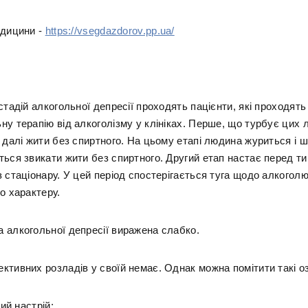
едицини -
https://vsegdazdorov.pp.ua/
стадій алкогольної депресії проходять пацієнти, які проходять
ну терапію від алкоголізму у клініках. Перше, що турбує цих
 далі жити без спиртного. На цьому етапі людина журиться і 
ься звикати жити без спиртного. Другий етап настає перед ти
 стаціонару. У цей період спостерігається туга щодо алкогол
о характеру.
 алкогольної депресії виражена слабко.
ктивних розладів у своїй немає. Однак можна помітити такі о
ий настрій;