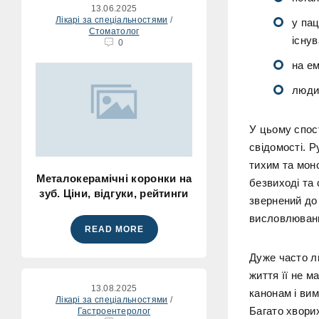
13.06.2025
Лікарі за спеціальностями
/
у пац
Стоматолог
існув
0
на ем
людин
У цьому спос
свідомості. 
тихим та моно
Металокерамічні коронки на
безвиході та 
зуб. Ціни, відгуки, рейтинги
звернений до
висловлюван
READ MORE
Дуже часто л
життя її не м
13.08.2025
канонам і вим
Лікарі за спеціальностями
/
Багато хворих
Гастроентеролог