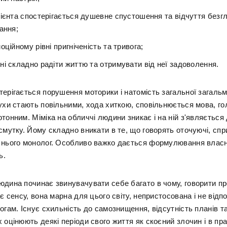
ієнта спостерігається душевне спустошення та відчуття безгл
ання;
оційному рівні пригніченість та тривога;
і складно радіти життю та отримувати від неї задоволення.
терігається порушення моторики і натомість загальної загаль
Рухи стають повільними, хода хиткою, сповільнюється мова, г
тонним. Міміка на обличчі людини зникає і на ній з'являється
смутку. Йому складно вникати в те, що говорять оточуючі, сп
 нього монолог. Особливо важко дається формулювання власн
ь.
юдина починає звинувачувати себе багато в чому, говорити пр
ає сенсу, вона марна для цього світу, непристосована і не відпо
огам. Існує схильність до самознищення, відсутність планів т
 оцінюють деякі періоди свого життя як скоєний злочин і в пра