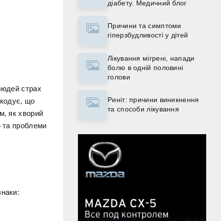
діабету. Медичний блог
Причини та симптоми
гіперзбудливості у дітей
Лікування мігрені, напади
болю в одній половині
голови
 людей страх
Риніт: причини виникнення
шкодує, що
та способи лікування
м, як хворий
ю та проблеми
знаки: