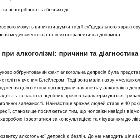
ття непотрібності та безвиході.
хворого можуть виникати думки та дії суїцидального характеру
ання медикаментозна та психотерапевтична допомога.
 при алкоголізмі: причини та діагностика
уково обґрунтований факт алкогольна депресія була предста
о століття вченим Блейлером. Тоді вона мала назву «меланхол
лідження цього стану підтвердили наявність у алкоголіків деп
ладність та частота подібних проявів характеризуються тривал
огольної залежності. Найчастіше вражає людей старше 40 рокі
пресії, становище посилюється тим, що чоловіки навідріз відм
хворобою і звертатися за консультацією та лікуванням до лік
озвитку алкогольної депресії є безліч. До неї наводить цілий 