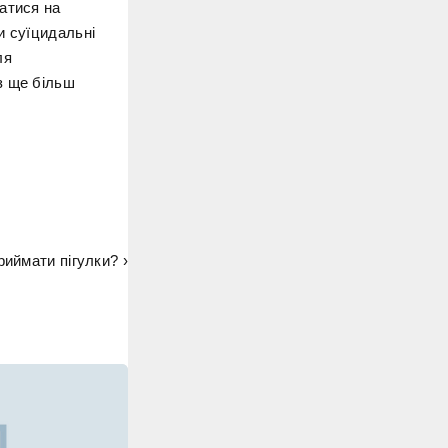
атися на
и суїцидальні
ля
з ще більш
иймати пігулки? ›