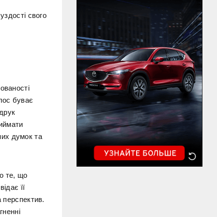
уздості свого
мованості
олос буває
 друк
риймати
их думок та
о те, що
відає її
а перспектив.
гненні