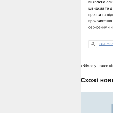
виявлена алк
швидкий та д
прояви та ві
проходження 
серйозними н
FAMILY-D
‹ Фімоз у чоловік
Схожі нов