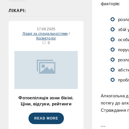
факторів:
ЛІКАРІ:
розл
17.06.2025
збій 
Лікарі за спеціальностями
/
Косметолог
особи
0
пору
розл
абст
проб
Алкогольна де
Фотоепіляція зони бікіні.
потягу до ал
Ціни, відгуки, рейтинги
Страждання п
READ MORE
---