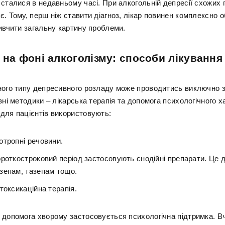
 сталися в недавньому часі. При алкогольній депресії схожих 
є. Тому, перш ніж ставити діагноз, лікар повинен комплексно 
вивчити загальну картину проблеми.
 на фоні алкоголізму: способи лікування
ного типу депресивного розладу може проводитись виключно 
вні методики – лікарська терапія та допомога психологічного х
для пацієнтів використовують:
отропні речовини.
роткостроковий період застосовують снодійні препарати. Це д
зепам, тазепам тощо.
токсикаційна терапія.
 допомога хворому застосовується психологічна підтримка. В