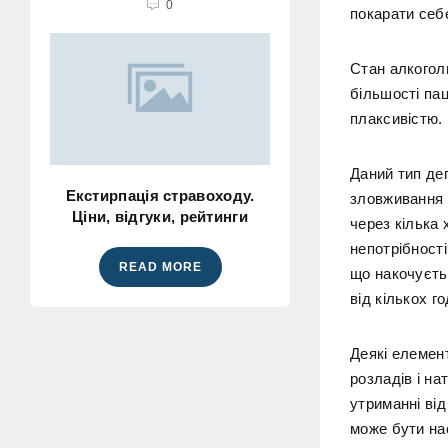
0
покарати себ
Стан алкогол
більшості пац
плаксивістю.
Даний тип деп
Екстирпація стравоходу.
зловживання 
Ціни, відгуки, рейтинги
через кілька
непотрібності
READ MORE
що накочуєть
від кількох г
Деякі елемент
розладів і на
утриманні від
може бути на