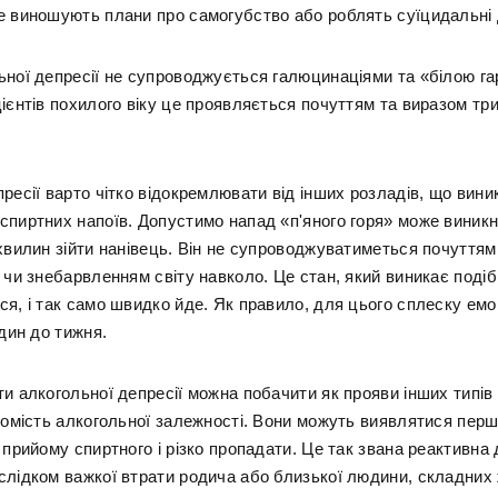
е виношують плани про самогубство або роблять суїцидальні д
ьної депресії не супроводжується галюцинаціями та «білою га
ієнтів похилого віку це проявляється почуттям та виразом тр
ресії варто чітко відокремлювати від інших розладів, що вини
спиртних напоїв. Допустимо напад «п'яного горя» може виникну
 хвилин зійти нанівець. Він не супроводжуватиметься почуттям
 чи знебарвленням світу навколо. Це стан, який виникає подіб
ся, і так само швидко йде. Як правило, для цього сплеску емо
один до тижня.
и алкогольної депресії можна побачити як прояви інших типів
томість алкогольної залежності. Вони можуть виявлятися перші
 прийому спиртного і різко пропадати. Це так звана реактивна 
слідком важкої втрати родича або близької людини, складних