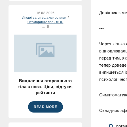
Довідник з м
16.08.2025
Лікарі за спеціальностями
/
Отоларинголог - ЛОР
0
---
Через кілька 
відновлюваль
перед тим, як
тепер доведет
випишеться із
психологічног
Видалення стороннього
тіла з носа. Ціни, відгуки,
рейтинги
Симптоматика
READ MORE
Складних афе
поган