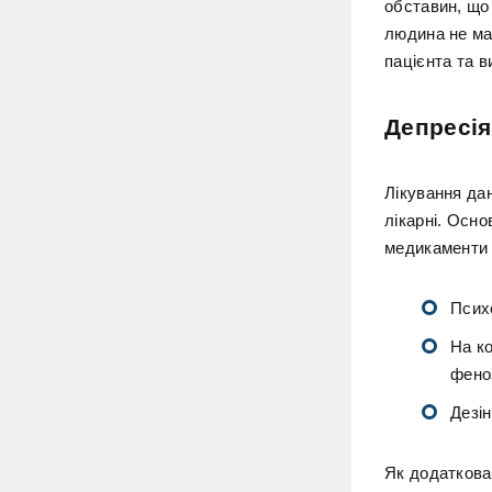
обставин, що
людина не ма
пацієнта та 
Депресія
Лікування да
лікарні. Осно
медикаменти 
Псих
На ко
фено
Дезін
Як додаткова