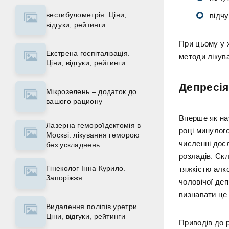
вестибулометрія. Ціни,
відчу
відгуки, рейтинги
При цьому у 
Екстрена госпіталізація.
методи лікув
Ціни, відгуки, рейтинги
Депресія
Мікрозелень – додаток до
вашого рациону
Вперше як на
Лазерна гемороїдектомія в
році минулог
Москві: лікування геморою
численні дос
без ускладнень
розладів. Ск
Гінеколог Інна Курило.
тяжкістю алк
Запоріжжя
чоловічої де
визнавати це 
Видалення поліпів уретри.
Ціни, відгуки, рейтинги
Приводів до р