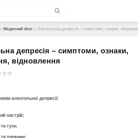
»
Медичний блог
» Алкогольна депресія – симптоми, ознаки, лікуванн
ьна депресія – симптоми, ознаки,
ня, відновлення
ояви алкогольної депресії:
ий настрій;
тя туги;
ття провини;