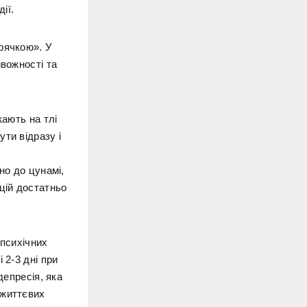
ії.
рячкою». У
ивожності та
кають на тлі
ти відразу і
но до цунамі,
цій достатньо
 психічних
 2-3 дні при
депресія, яка
 життєвих