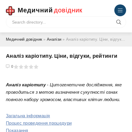
Медичний
довідник
Медичний довідник
»
Аналізи
» Аналіз каріотипу. Ціни, відгуки, рейтинги
Аналіз каріотипу. Ціни, відгуки, рейтинги
4
5
0
Аналіз каріотипу
- Цитогенетичне дослідження, яке
проводиться з метою визначення сукупності ознак
повного набору хромосом, властивих клітин людини.
Загальна інформація
Процес проведення процедури
Показання