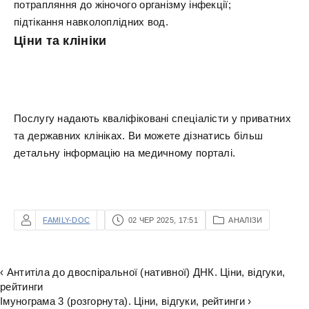
потрапляння до жіночого організму інфекції;
підтікання навколоплідних вод.
Ціни та клініки
Послугу надають кваліфіковані спеціалісти у приватних
та державних клініках. Ви можете дізнатись більш
детальну інформацію на медичному порталі.
FAMILY-DOC
02 ЧЕР 2025, 17:51
АНАЛІЗИ
‹ Антитіла до двоспіральної (нативної) ДНК. Ціни, відгуки,
рейтинги
Імунограма 3 (розгорнута). Ціни, відгуки, рейтинги ›