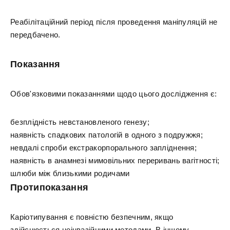
Реабілітаційний період після проведення маніпуляцій не
передбачено.
Показання
Обов'язковими показаннями щодо цього дослідження є:
безплідність невстановленого генезу;
наявність спадкових патологій в одного з подружжя;
невдалі спроби екстракорпорального запліднення;
наявність в анамнезі мимовільних переривань вагітності;
шлюби між близькими родичами
Протипоказання
Каріотипування є повністю безпечним, якщо
здійснюється неінвазійними методами. В іншому