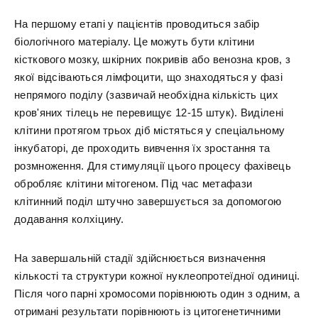
На першому етапі у пацієнтів проводиться забір
біологічного матеріалу. Це можуть бути клітини
кісткового мозку, шкірних покривів або венозна кров, з
якої відсіваються лімфоцити, що знаходяться у фазі
непрямого поділу (зазвичай необхідна кількість цих
кров'яних тілець не перевищує 12-15 штук). Виділені
клітини протягом трьох діб містяться у спеціальному
інкубаторі, де проходить вивчення їх зростання та
розмноження. Для стимуляції цього процесу фахівець
обробляє клітини мітогеном. Під час метафази
клітинний поділ штучно завершується за допомогою
додавання колхіцину.
На завершальній стадії здійснюється визначення
кількості та структури кожної нуклеопротеїдної одиниці.
Після чого парні хромосоми порівнюють один з одним, а
отримані результати порівнюють із цитогенетичними