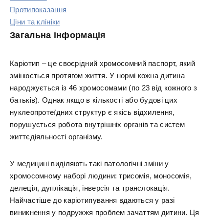
Протипоказання
Ціни та клініки
Загальна інформація
Каріотип – це своєрідний хромосомний паспорт, який
змінюється протягом життя. У нормі кожна дитина
народжується із 46 хромосомами (по 23 від кожного з
батьків). Однак якщо в кількості або будові цих
нуклеопротеїдних структур є якісь відхилення,
порушується робота внутрішніх органів та систем
життєдіяльності організму.
У медицині виділяють такі патологічні зміни у
хромосомному наборі людини: трисомія, моносомія,
делеція, дуплікація, інверсія та транслокація.
Найчастіше до каріотипування вдаються у разі
виникнення у подружжя проблем зачаттям дитини. Ця