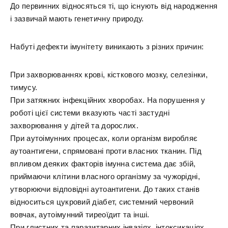
До первинних відносяться ті, що існують від народження
і зазвичай мають генетичну природу.
Набуті дефекти імунітету виникають з різних причин:
При захворюваннях крові, кісткового мозку, селезінки,
тимусу.
При затяжних інфекційних хворобах. На порушення у
роботі цієї системи вказують часті застудні
захворювання у дітей та дорослих.
При аутоімунних процесах, коли організм виробляє
аутоантигени, спрямовані проти власних тканин. Під
впливом деяких факторів імунна система дає збій,
приймаючи клітини власного організму за чужорідні,
утворюючи відповідні аутоантигени. До таких станів
відноситься цукровий діабет, системний червоний
вовчак, аутоімунний тиреоїдит та інші.
При глистних та паразитарних інвазіях, інтоксикаціях