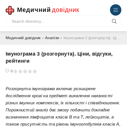
Медичний
довідник
Медичний довідник
»
Аналізи
» Імунограма 3 (розгорнута). Ціни, відгуки, рейтинги
Імунограма 3 (розгорнута). Ціни, відгуки,
рейтинги
4
5
0
Розгорнута імунограма включає розширене
дослідження крові на предмет виявлення наявності
різних імунних комплексів, їх кількості і співвідношення.
Порожнистий аналіз дає змогу побачити докладне
визначення лімфоцитів класів В та Т, лейкоцитів, а
також присутність та рівень імуноглобулінів класів А,