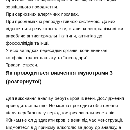
зовнішнього походження.
При серйозних алергічних проявах.
При проблемах із репродуктивною системою. До них
відносяться резус-конфлікти, стани, коли організм жінки
виробляє антиспермальні клітини, антитіла до
фосфоліпідів та інші.
У всіх випадках пересадки органів, коли виникає
конфлікт трансплантату та “господаря”.
Траави, стреси.
Як проводиться вивчення імунограми 3
(розгорнутої)
Для виконання аналізу беруть кров із вени. Дослідження
проводиться натще. Не можна проходити обстеження
після переїдання, у період гострих запальних станів.
Жінкам не слід здавати кров із вени під час менструації.
Відмовтеся від прийому алкоголю за добу до аналізу, а