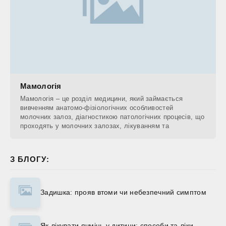
Мамологія
Мамологія – це розділ медицини, який займається
вивченням анатомо-фізіологічних особливостей
молочних залоз, діагностикою патологічних процесів, що
проходять у молочних залозах, лікуванням та
З БЛОГУ:
Задишка: прояв втоми чи небезпечний симптом
Як лікувати ячмінь у дитини: способи та ліки.