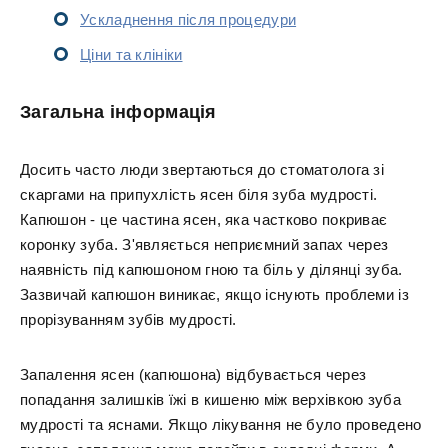
Ускладнення після процедури
Ціни та клініки
Загальна інформація
Досить часто люди звертаються до стоматолога зі
скаргами на припухлість ясен біля зуба мудрості.
Капюшон - це частина ясен, яка частково покриває
коронку зуба. З'являється неприємний запах через
наявність під капюшоном гною та біль у ділянці зуба.
Зазвичай капюшон виникає, якщо існують проблеми із
прорізуванням зубів мудрості.
Запалення ясен (капюшона) відбувається через
попадання залишків їжі в кишеню між верхівкою зуба
мудрості та яснами. Якщо лікування не було проведено