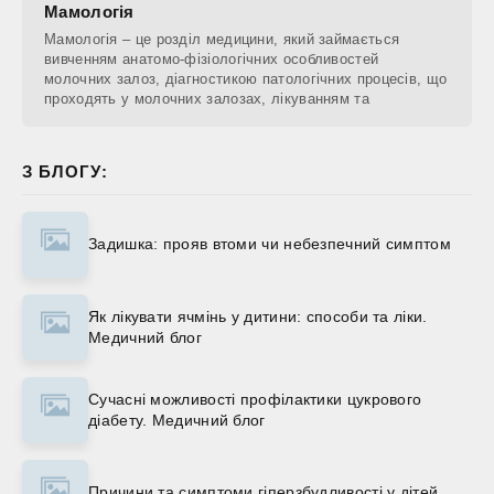
Мамологія
Мамологія – це розділ медицини, який займається
вивченням анатомо-фізіологічних особливостей
молочних залоз, діагностикою патологічних процесів, що
проходять у молочних залозах, лікуванням та
З БЛОГУ:
Задишка: прояв втоми чи небезпечний симптом
Як лікувати ячмінь у дитини: способи та ліки.
Медичний блог
Сучасні можливості профілактики цукрового
діабету. Медичний блог
Причини та симптоми гіперзбудливості у дітей