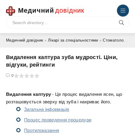
Медичний
довідник
Медичний довідник
»
Лікарі за спеціальностями
»
Стоматолог
» Ви
Видалення каптура зуба мудрості. Ціни,
відгуки, рейтинги
4
5
0
Видалення каптуру
- Це процес видалення ясен, що
розташовується зверху від зуба і накриває його.
Загальна інформація
Процес проведення процедури
Протипоказання