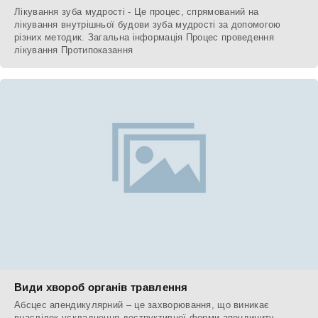
Лікування зуба мудрості - Це процес, спрямований на
лікування внутрішньої будови зуба мудрості за допомогою
різних методик. Загальна інформація Процес проведення
лікування Протипоказання
Види хвороб органів травлення
Абсцес апендикулярний – це захворювання, що виникає
внаслідок ускладнення деструктивної форми апендициту.