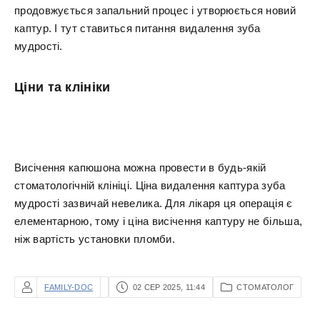
продовжується запальний процес і утворюється новий
каптур. І тут ставиться питання видалення зуба
мудрості.
Ціни та клініки
Висічення капюшона можна провести в будь-якій
стоматологічній клініці. Ціна видалення каптура зуба
мудрості зазвичай невелика. Для лікаря ця операція є
елементарною, тому і ціна висічення каптуру не більша,
ніж вартість установки пломби.
FAMILY-DOC
02 СЕР 2025, 11:44
СТОМАТОЛОГ