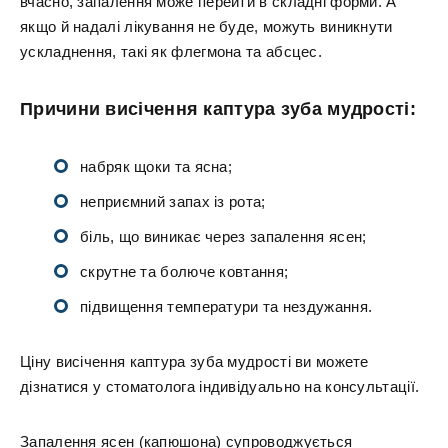
вчасно, запалення може перейти в складні форми. А
якщо й надалі лікування не буде, можуть виникнути
ускладнення, такі як флегмона та абсцес.
Причини висічення каптура зуба мудрості:
набряк щоки та ясна;
неприємний запах із рота;
біль, що виникає через запалення ясен;
скрутне та болюче ковтання;
підвищення температури та нездужання.
Ціну висічення каптура зуба мудрості ви можете
дізнатися у стоматолога індивідуально на консультації.
Запалення ясен (капюшона) супроводжується