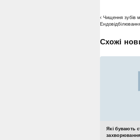
‹ Чищення зубів м
Ендовідбілювання 
Схожі нов
Які бувають с
захворюванн