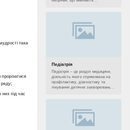
напрями, що вивчають
застосування рентгенівських
променів. До рентгенологічних
методів діагностики відносять КТ,
 мудрості така
Педіатрія
Педіатрія – це розділ медицини,
и прорізатися
діяльність якого спрямована на
профілактику, діагностику та
 ряду;
лікування дитячих захворювань, а
також на поетапне відновлення
 них під час
(реабілітацію) дитини. Фахівець,
який