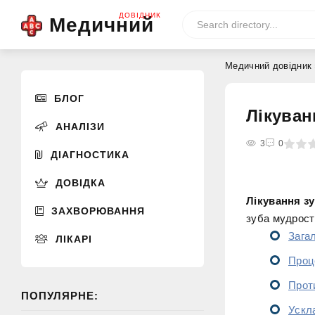
ДОВІДНИК
Медичний
Медичний довідник
БЛОГ
Лікуван
АНАЛІЗИ
0
1
2
3
4
3
5
0
ДІАГНОСТИКА
ДОВІДКА
Лікування з
ЗАХВОРЮВАННЯ
зуба мудрост
Зага
ЛІКАРІ
Проц
Прот
ПОПУЛЯРНЕ:
Ускл