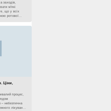
а заходів,
вати м'які
е, що у всіх
єною ротової
. Ціни,
ривалий процес,
лядом
 – небезпечна
лежного лікування