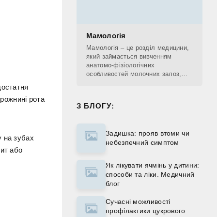
Мамологія
Мамологія – це розділ медицини,
який займається вивченням
анатомо-фізіологічних
особливостей молочних залоз,
діагностикою патологічних
достатня
процесів, що проходять у
орожнині рота
молочних залозах, лікуванням та
З БЛОГУ:
Задишка: прояв втоми чи
у на зубах
небезпечний симптом
тит або
Як лікувати ячмінь у дитини:
способи та ліки. Медичний
блог
Сучасні можливості
профілактики цукрового