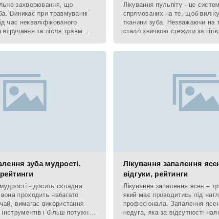
альне захворювання, що
Лікування пульпіту - це систем
ба. Виникає при травмуванні
спрямованих на те, щоб виліку
ід час некваліфікованого
тканини зуба. Незважаючи на т
 втручання та після травм.
стало звичкою стежити за гігі
логічний процес
порожнини, а засобів для
лення зуба мудрості.
Лікування запалення ясен
 рейтинги
відгуки, рейтинги
мудрості - досить складна
Лікування запалення ясен – т
 вона проходить набагато
який має проводитись під наг
ичай, вимагає використання
професіонала. Запалення ясен
і інструментів і більш потужних
недуга, яка за відсутності на