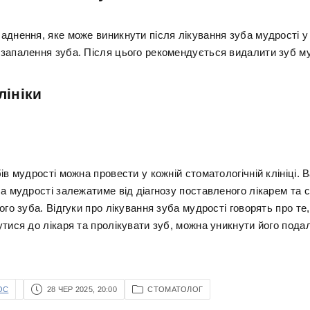
аднення, яке може виникнути після лікування зуба мудрості у 
запалення зуба. Після цього рекомендується видалити зуб му
лініки
ів мудрості можна провести у кожній стоматологічній клініці. В
а мудрості залежатиме від діагнозу поставленого лікарем та 
ого зуба. Відгуки про лікування зуба мудрості говорять про те
утися до лікаря та пролікувати зуб, можна уникнути його пода
OC
28 ЧЕР 2025, 20:00
СТОМАТОЛОГ