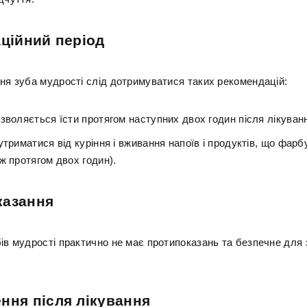
аційний період
ння зуба мудрості слід дотримуватися таких рекомендацій:
зволяється їсти протягом наступних двох годин після лікуван
утриматися від куріння і вживання напоїв і продуктів, що фар
ж протягом двох годин).
казання
бів мудрості практично не має протипоказань та безпечне для 
ння після лікування