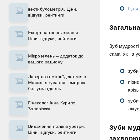
Ціни 
вестибулометрія. Ціни,
відгуки, рейтинги
Загальна
Екстрена госпіталізація.
Ціни, відгуки, рейтинги
Зуб мудрості 
сама, як і в у
Мікрозелень – додаток до
вашого рациону
зуби 
Лазерна гемороїдектомія в
пізнє
Москві: лікування геморою
без ускладнень
крізь
зуби 
Гінеколог Інна Курило.
ліку
Запоріжжя
Видалення поліпів уретри.
Зуби муд
Ціни, відгуки, рейтинги
захворю