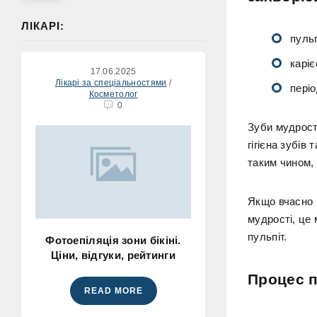
ЛІКАРІ:
пульп
каріє
17.06.2025
Лікарі за спеціальностями
/
періо
Косметолог
0
Зуби мудрост
гігієна зубів
таким чином, 
Якщо вчасно 
мудрості, це
пульпіт.
Фотоепіляція зони бікіні.
Ціни, відгуки, рейтинги
Процес п
READ MORE