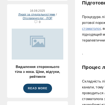
Підготов
16.08.2025
Лікарі за спеціальностями
/
Процедура лі
Отоларинголог - ЛОР
0
ротової порож
стоматолог
, 
підходящий м
терапевтични
.
Процес л
Видалення стороннього
тіла з носа. Ціни, відгуки,
рейтинги
Складність лі
канали, тому
READ MORE
проводиться 
стоматолога з
хворобливі ві