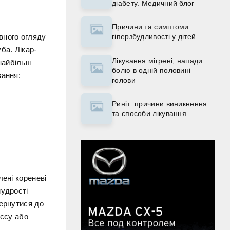
діабету. Медичний блог
Причини та симптоми
вного огляду
гіперзбудливості у дітей
ба. Лікар-
Лікування мігрені, напади
 найбільш
болю в одній половині
вання:
голови
Риніт: причини виникнення
та способи лікування
лені кореневі
мудрості
вернутися до
ієсу або