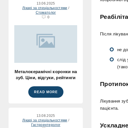
13.06.2025
Лікарі за спеціальностями
/
Стоматолог
Реабіліт
0
Після лікува
не до
слід 
(тако
Металокерамічні коронки на
зуб. Ціни, відгуки, рейтинги
Протипо
READ MORE
Лікування зу
пацієнта.
13.08.2025
Лікарі за спеціальностями
/
Ускладне
Гастроентеролог