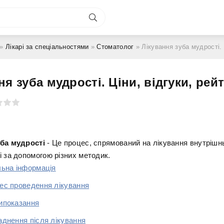
»
Лікарі за спеціальностями
»
Стоматолог
» Лікування зуба мудрості. Цін
ня зуба мудрості. Ціни, відгуки, рей
уба мудрості
- Це процес, спрямований на лікування внутрішн
і за допомогою різних методик.
льна інформація
ес проведення лікування
ипоказання
аднення після лікування