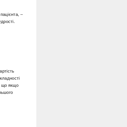
пацієнта, –
дрості.
артість
складності
, що якщо
льшого