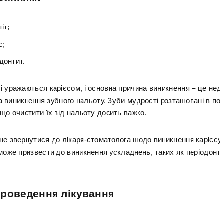
іт;
с;
донтит.
і уражаються карієсом, і основна причина виникнення – це не
 та виникнення зубного нальоту. Зуби мудрості розташовані в п
що очистити їх від нальоту досить важко.
не звернутися до лікаря-стоматолога щодо виникнення карієс
 може призвести до виникнення ускладнень, таких як періодон
роведення лікування