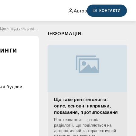
Автор
КОНТАКТИ
и, відгуки, рейтинги
ІНФОРМАЦІЯ:
тинги
ьої будови
Що таке рентгенологія:
опис, основні напрямки,
показання, протипоказання
Рентгенологія — розділ
радіології, що поділяється на
діагностичний та терапевтичний