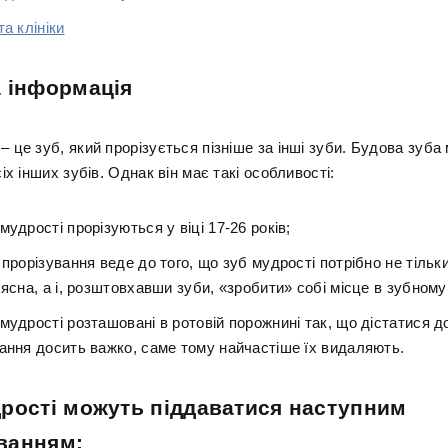
та клініки
 інформація
– це зуб, який прорізується пізніше за інші зуби. Будова зуба
сіх інших зубів. Однак він має такі особливості:
мудрості прорізуються у віці 17-26 років;
 прорізування веде до того, що зуб мудрості потрібно не тільк
 ясна, а і, розштовхавши зуби, «зробити» собі місце в зубному
мудрості розташовані в ротовій порожнині так, що дістатися до
вання досить важко, саме тому найчастіше їх видаляють.
рості можуть піддаватися наступним
ванням: