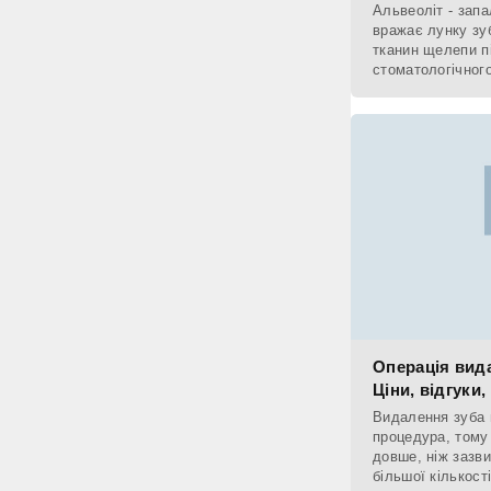
Альвеоліт - зап
вражає лунку зу
тканин щелепи п
стоматологічного
Найчастіше пато
Операція вида
Ціни, відгуки,
Видалення зуба 
процедура, тому
довше, ніж зазв
більшої кількост