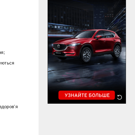
ня;
буються
здоров'я