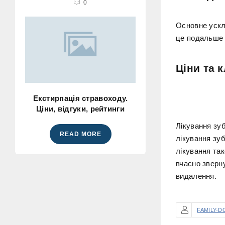
0
Основне ускл
це подальше 
Ціни та к
Екстирпація стравоходу.
Ціни, відгуки, рейтинги
Лікування зуб
READ MORE
лікування зуб
лікування так
вчасно зверн
видалення.
FAMILY-D