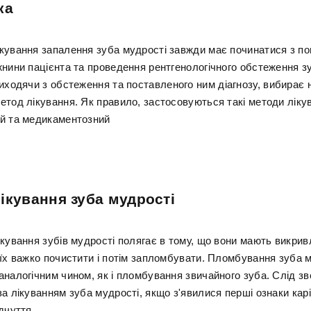
ка
кування запалення зуба мудрості завжди має починатися з по
нини пацієнта та проведення рентгенологічного обстеження зу
виходячи з обстеження та поставленого ним діагнозу, вибирає
етод лікування. Як правило, застосовуються такі методи ліку
й та медикаментозний
ікування зуба мудрості
кування зубів мудрості полягає в тому, що вони мають викрив
 їх важко почистити і потім запломбувати. Пломбування зуба 
аналогічним чином, як і пломбування звичайного зуба. Слід з
а лікуванням зуба мудрості, якщо з'явилися перші ознаки кар
дчуття.