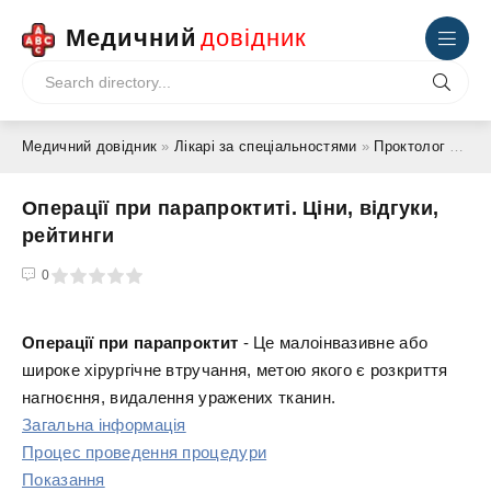
Медичний
довідник
Медичний довідник
»
Лікарі за спеціальностями
»
Проктолог
» Операції при парапроктиті. Ціни, відгуки, рейтинги
Операції при парапроктиті. Ціни, відгуки,
рейтинги
4
5
0
Операції при парапроктит
- Це малоінвазивне або
широке хірургічне втручання, метою якого є розкриття
нагноєння, видалення уражених тканин.
Загальна інформація
Процес проведення процедури
Показання