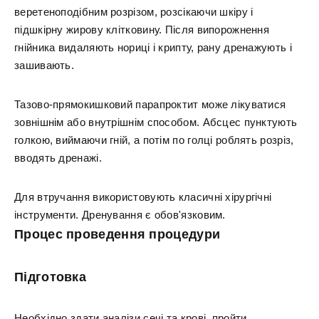
веретеноподібним розрізом, розсікаючи шкіру і
підшкірну жирову клітковину. Після випорожнення
гнійника видаляють нориці і крипту, рану дренажують і
зашивають.
Тазово-прямокишковий парапроктит може лікуватися
зовнішнім або внутрішнім способом. Абсцес пунктують
голкою, виймаючи гній, а потім по голці роблять розріз,
вводять дренажі.
Для втручання використовують класичні хірургічні
інструменти. Дренування є обов'язковим.
Процес проведення процедури
Підготовка
Необхідно здати аналізи сечі та крові, пройти