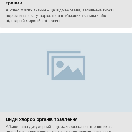
травми
Абсцес м'яких тканин – це відмежована, заповнена гноєм
порожнина, яка утворюється в м'язових тканинах або
підшкірній жировій клітковині.
Види хвороб органів травлення
Абсцес апендикулярний – це захворювання, що виникає
внаслідок ускладнення деструктивної форми апендициту.