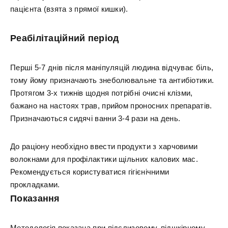
пацієнта (взята з прямої кишки).
Реабілітаційний період
Перші 5-7 днів після маніпуляцій людина відчуває біль,
тому йому призначають знеболювальне та антибіотики.
Протягом 3-х тижнів щодня потрібні очисні клізми,
бажано на настоях трав, прийом проносних препаратів.
Призначаються сидячі ванни 3-4 рази на день.
До раціону необхідно ввести продукти з харчовими
волокнами для профілактики щільних калових мас.
Рекомендується користуватися гігієнічними
прокладками.
Показання
Методологія показана при підслизовому, підшкірному,