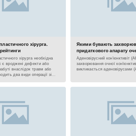
пластичного хірурга.
Якими бувають захворюв
 рейтинги
придаткового апарату оч
стичного хірурга необхідна
Аденовірусний кон'юнктивіт (А
х є вроджені дефекти або
захворювання очної кон'юнкти
набуті внаслідок травм або
викликається аденовірусами (А
водить два види операції зі
го вигляду