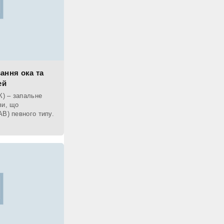
ання ока та
ей
К) – запальне
ви, що
В) певного типу.