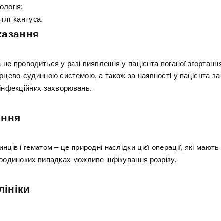
ологія;
тяг кантуса.
казання
не проводиться у разі виявлення у пацієнта поганої згортання
ерцево-судинною системою, а також за наявності у пацієнта з
 інфекційних захворювань.
ення
нців і гематом – це природні наслідки цієї операції, які мают
поодиноких випадках можливе інфікування розрізу.
лініки