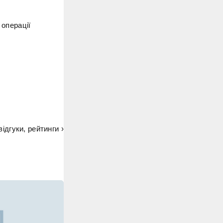
 операції
ідгуки, рейтинги ›