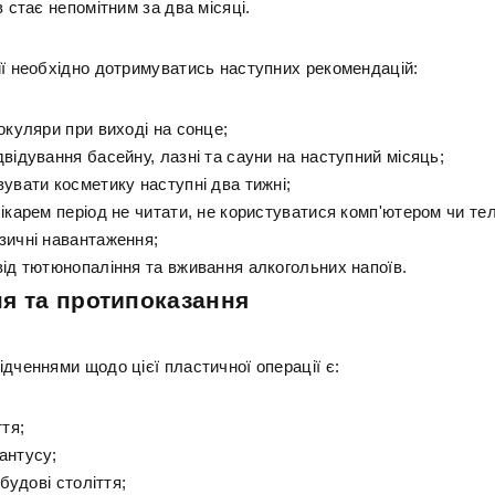
в стає непомітним за два місяці.
ії необхідно дотримуватись наступних рекомендацій:
окуляри при виході на сонце;
відування басейну, лазні та сауни на наступний місяць;
увати косметику наступні два тижні;
ікарем період не читати, не користуватися комп'ютером чи те
зичні навантаження;
від тютюнопаління та вживання алкогольних напоїв.
я та протипоказання
дченнями щодо цієї пластичної операції є:
ття;
антусу;
 будові століття;