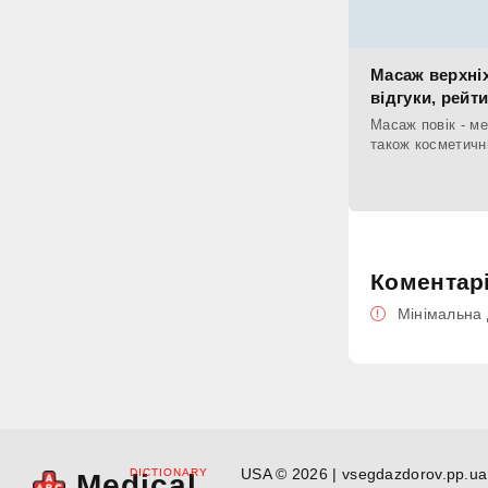
Масаж верхніх
відгуки, рейт
Масаж повік - м
також косметичн
Коментар
Мінімальна 
USA © 2026 | vsegdazdorov.pp.ua 
DICTIONARY
Medical