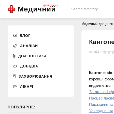
ДОВІДНИК
Медичний
Медичний довідник
БЛОГ
Кантопе
АНАЛІЗИ
0
1
2
3
4
4
5
0
ДІАГНОСТИКА
ДОВІДКА
Кантопексія
ЗАХВОРЮВАННЯ
корекції форм
видаляється.
ЛІКАРІ
Загальна інф
Процес пров
Показання та
ПОПУЛЯРНЕ:
Ускладнення