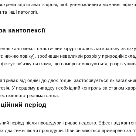
зокрема здати аналіз крові, щоб унеможливити можливі інфекц
та інші патології.
а кантопексії
ення кантопексії пластичний хірург оголює латеральну зв'язку
є нижню повіку), зробивши невеликий розріз у природній скла
г фіксує зв'язку нитками, що саморозсмоктуються, розріз ушив
 триває від однієї до двох годин, застосовується як загальний
тезія. У першому випадку необхідний контроль за станом хвор
естезіолога-реаніматолога.
аційний період
ний період після процедури триває недовго. Ефект від кантопе
з два тижні після процедури. Шви знімаються примирено за п'