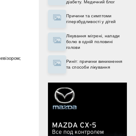
діабету. Медичний блог
Причини та симптоми
гіперзбудливості у дітей
Лікування мігрені, напади
болю в одній половині
голови
левізором;
Риніт: причини виникнення
та способи лікування