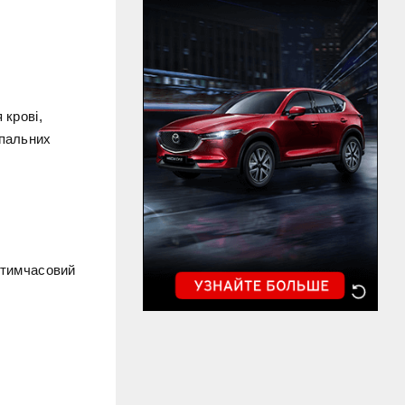
 крові,
апальних
ь тимчасовий