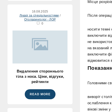
Місце розрізі
16.08.2025
Після операц
Лікарі за спеціальностями
/
Отоларинголог - ЛОР
0
носити темні 
виключити від
не використов
на вказаний л
виключити фі
відмовитися 
Показанн
Видалення стороннього
тіла з носа. Ціни, відгуки,
рейтинги
Головними сві
READ MORE
виворіт столі
ослаблення к
вікові зміни у