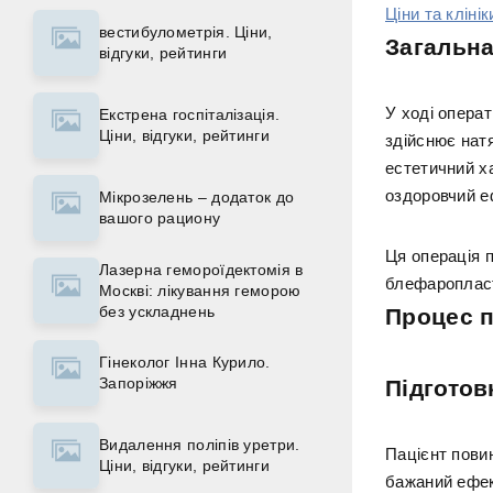
Ціни та клінік
вестибулометрія. Ціни,
Загальна
відгуки, рейтинги
У ході операт
Екстрена госпіталізація.
Ціни, відгуки, рейтинги
здійснює натя
естетичний ха
оздоровчий еф
Мікрозелень – додаток до
вашого рациону
Ця операція 
Лазерна гемороїдектомія в
блефаропласт
Москві: лікування геморою
без ускладнень
Процес 
Гінеколог Інна Курило.
Запоріжжя
Підготов
Видалення поліпів уретри.
Пацієнт пови
Ціни, відгуки, рейтинги
бажаний ефек