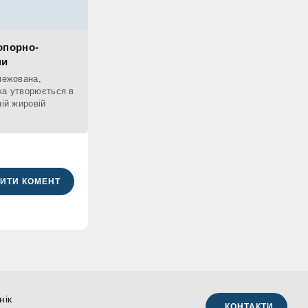
опорно-
ми
межована,
ка утворюється в
ній жировій
ИТИ КОМЕНТ
нік
КОНТАКТИ