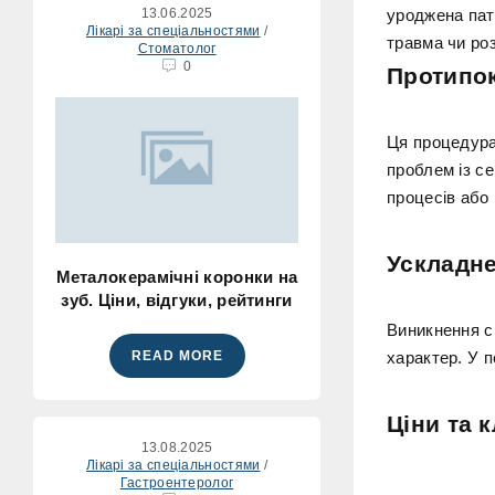
13.06.2025
уроджена пат
Лікарі за спеціальностями
/
травма чи роз
Стоматолог
0
Протипо
Ця процедура 
проблем із с
процесів або
Ускладн
Металокерамічні коронки на
зуб. Ціни, відгуки, рейтинги
Виникнення си
READ MORE
характер. У 
Ціни та к
13.08.2025
Лікарі за спеціальностями
/
Гастроентеролог