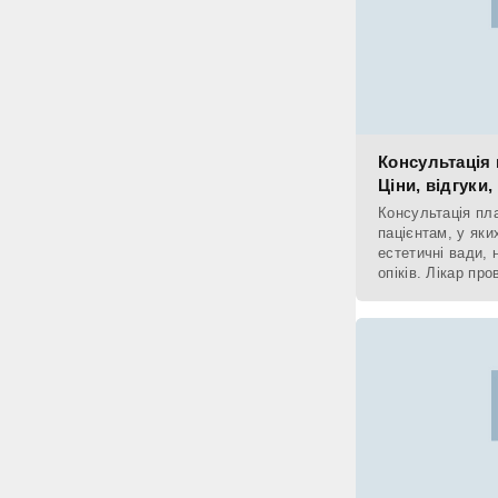
Консультація 
Ціни, відгуки,
Консультація пла
пацієнтам, у яки
естетичні вади, 
опіків. Лікар про
зміни зовнішньо