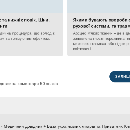
 та нижніх повік. Ціни,
Якими бувають хвороби 
инги
рухової системи, та трав
едична процедура, що володіє
Абсцес м'яких тканин – це від
им та тонізуючим ефектом.
заповнена гноєм порожнина, я
м'язових тканинах або підшкір
клітковині.
і
ЗАЛИШ
довжина коментаря 50 знаків.
- Медичний довідник + База українських лікарів та Приватних Клі