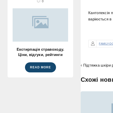
0
Кантопексія п
варіюється в 
FAMILY-D
Екстирпація стравоходу.
Ціни, відгуки, рейтинги
‹ Підтяжка шкіри р
READ MORE
Схожі нов