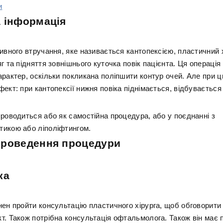
и
 інформація
ивного втручання, яке називається кантопексією, пластичний 
г та підняття зовнішнього куточка повік пацієнта. Ця операція
рактер, оскільки покликана поліпшити контур очей. Але при ц
ект: при кантопексії нижня повіка піднімається, відбувається 
проводиться або як самостійна процедура, або у поєднанні з
икою або ліполіфтингом.
проведення процедури
ка
нен пройти консультацію пластичного хірурга, щоб обговорити
т. Також потрібна консультація офтальмолога. Також він має 