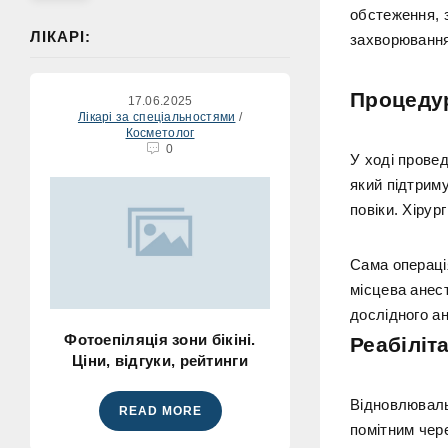
обстеження, 
ЛІКАРІ:
захворювання 
Процедур
17.06.2025
Лікарі за спеціальностями
/
Косметолог
0
У ході провед
який підтриму
повіки. Хірур
Сама операція
місцева анес
дослідного ан
Фотоепіляція зони бікіні.
Реабіліт
Ціни, відгуки, рейтинги
Відновлюваль
READ MORE
помітним чере