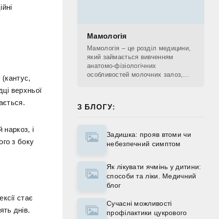
ійні
Мамологія
Мамологія – це розділ медицини,
який займається вивченням
анатомо-фізіологічних
особливостей молочних залоз,
 (кантус,
діагностикою патологічних
дці верхньої
процесів, що проходять у
молочних залозах, лікуванням та
ається.
З БЛОГУ:
 наркоз, і
Задишка: прояв втоми чи
ого з боку
небезпечний симптом
Як лікувати ячмінь у дитини:
способи та ліки. Медичний
блог
ксії стає
Сучасні можливості
ять днів.
профілактики цукрового