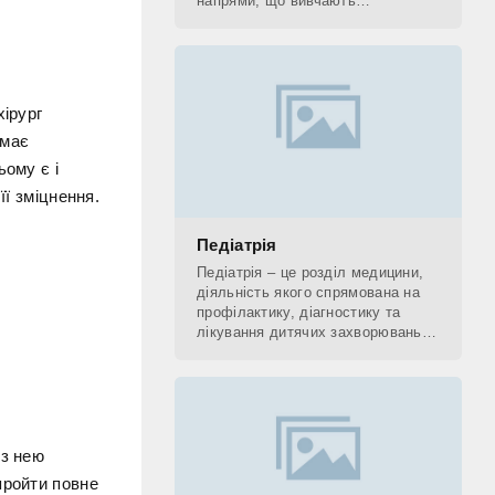
напрями, що вивчають
застосування рентгенівських
променів. До рентгенологічних
методів діагностики відносять КТ,
хірург
 має
ьому є і
її зміцнення.
Педіатрія
Педіатрія – це розділ медицини,
діяльність якого спрямована на
профілактику, діагностику та
лікування дитячих захворювань, а
також на поетапне відновлення
(реабілітацію) дитини. Фахівець,
який
 з нею
пройти повне