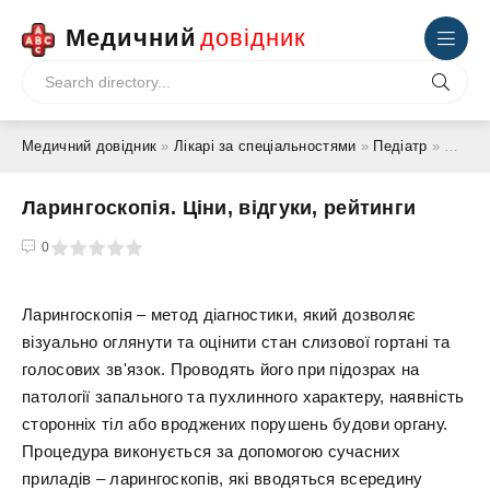
Медичний
довідник
Медичний довідник
»
Лікарі за спеціальностями
»
Педіатр
» Ларингоскопія. Ціни, відгуки, рейтинги
Ларингоскопія. Ціни, відгуки, рейтинги
4
5
0
Ларингоскопія – метод діагностики, який дозволяє
візуально оглянути та оцінити стан слизової гортані та
голосових зв'язок. Проводять його при підозрах на
патології запального та пухлинного характеру, наявність
сторонніх тіл або вроджених порушень будови органу.
Процедура виконується за допомогою сучасних
приладів – ларингоскопів, які вводяться всередину