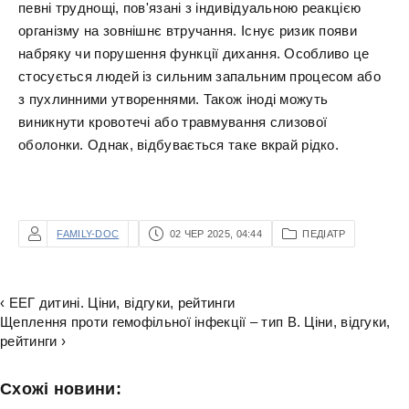
певні труднощі, пов'язані з індивідуальною реакцією
організму на зовнішнє втручання. Існує ризик появи
набряку чи порушення функції дихання. Особливо це
стосується людей із сильним запальним процесом або
з пухлинними утвореннями. Також іноді можуть
виникнути кровотечі або травмування слизової
оболонки. Однак, відбувається таке вкрай рідко.
FAMILY-DOC
02 ЧЕР 2025, 04:44
ПЕДІАТР
‹ ЕЕГ дитині. Ціни, відгуки, рейтинги
Щеплення проти гемофільної інфекції – тип В. Ціни, відгуки,
рейтинги ›
Схожі новини: