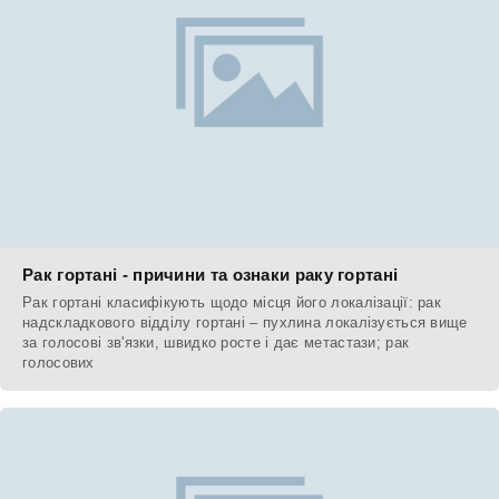
Рак гортані - причини та ознаки раку гортані
Рак гортані класифікують щодо місця його локалізації: рак
надскладкового відділу гортані – пухлина локалізується вище
за голосові зв'язки, швидко росте і дає метастази; рак
голосових