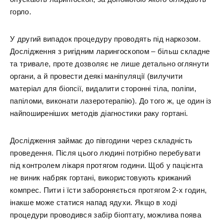
горло.
У другий випадок процедуру проводять під наркозом.
Дослідження з ригідним ларингоскопом – більш складне
та тривале, проте дозволяє не лише детально оглянути
органи, а й провести деякі маніпуляції (вилучити
матеріал для біопсії, видалити сторонні тіла, поліпи,
папіломи, виконати лазеротерапію). До того ж, це один із
найпоширеніших методів діагностики раку гортані.
Дослідження займає до півгодини через складність
проведення. Після цього людині потрібно перебувати
під контролем лікаря протягом години. Щоб у пацієнта
не виник набряк гортані, використовують крижаний
компрес. Пити і їсти забороняється протягом 2-х годин,
інакше може статися напад ядухи. Якщо в ході
процедури проводився забір біоптату, можлива поява