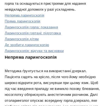
горла та оснащуються пристроями для надання
невідкладної допомоги у разі ускладнень.
Непряма ларингоскопія
Пряма ларингоскопія
Ларингоскопія горла: показання
Ларингоскопія гортані: підготовка
Ларингоскопія дітям
Де зробити ларингоскопію
Ларингоскопія: відгуки та висновки
Непряма ларингоскопія
Методика ґрунтується на використанні дзеркал.
Пацієнта садять на крісло, після чого йому необхідно
широко відкрити рота, висунувши при цьому язик. Щоб
під час введення приладу не виникло позову блювання,
носоглотку обприскують анестетичним розчином. Далі
отоларинголог опускає всередину горла дзеркало, яке