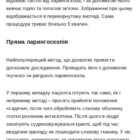
відбиває світло від ларингоскопа, і за допомогою нього
вивчає горло та голосові зв'язки. Зображення при цьому
відображається в перевернутому вигляді. Сама
процедура триває близько 5 хвилин.
Пряма ларингоскопія
Найпопулярніший метод, що дозволяє провести
досконале дослідження. Проводять його з допомогою
гнучкого чи ригідного ларингоскопа.
У першому випадку пацієнта готують так само, як і
непрямому методі – просять прийняти положення
«сидячи», після чого обробляють слизову оболонку
глотки розчином антисептика. Після цього в ніздрі
закопують судинозвужувальні краплі, щоб під час
введення приладу не пошкодити слизову тканину. У ніс
опускають ларингоскоп, за допомогою якого оглядають