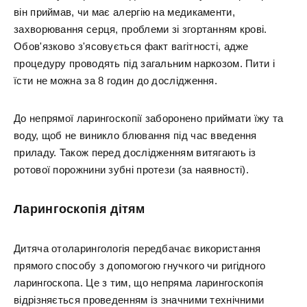
він приймав, чи має алергію на медикаменти,
захворювання серця, проблеми зі згортанням крові.
Обов'язково з'ясовується факт вагітності, адже
процедуру проводять під загальним наркозом. Пити і
їсти не можна за 8 годин до дослідження.
До непрямої ларингоскопії заборонено приймати їжу та
воду, щоб не виникло блювання під час введення
приладу. Також перед дослідженням витягають із
ротової порожнини зубні протези (за наявності).
Ларингоскопія дітям
Дитяча отоларингологія передбачає використання
прямого способу з допомогою гнучкого чи ригідного
ларингоскопа. Це з тим, що непряма ларингоскопія
відрізняється проведенням із значними технічними