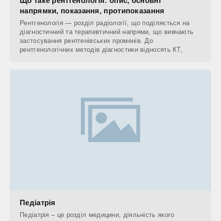
Що таке рентгенологія: опис, основні
напрямки, показання, протипоказання
Рентгенологія — розділ радіології, що поділяється на
діагностичний та терапевтичний напрями, що вивчають
застосування рентгенівських променів. До
рентгенологічних методів діагностики відносять КТ,
Педіатрія
Педіатрія – це розділ медицини, діяльність якого