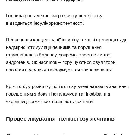
Головна роль механізмі розвитку полікістозу
відводиться інсулінорезистентності.
Підвищення концентрації інсуліну в крові призводить до
надмірної стимуляції яєчників та порушення
гормонального балансу, зокрема, зростає синтез
андрогенів. Як наслідок – порушуються овуляторні
процеси в яєчнику та формується захворювання.
Крім того, у розвитку полікістозу вчені надають значення
порушенням з боку гіпоталамуса та гіпофіза, під
«керівництвом» яких працюють яєчники.
Процес лікування полікістозу яєчників