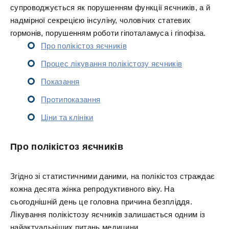
супроводжується як порушенням функції яєчників, а й
надмірної секрецією інсуліну, чоловічих статевих
гормонів, порушенням роботи гіпоталамуса і гіпофіза.
Про полікістоз яєчників
Процес лікування полікістозу яєчників
Показання
Протипоказання
Ціни та клініки
Про полікістоз яєчників
Згідно зі статистичними даними, на полікістоз страждає
кожна десята жінка репродуктивного віку. На
сьогоднішній день це головна причина безпліддя.
Лікування полікістозу яєчників залишається одним із
найактуальніших питань медицини.