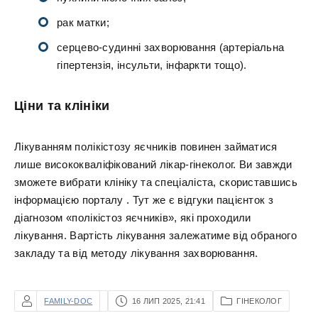
рак матки;
серцево-судинні захворювання (артеріальна
гіпертензія, інсульти, інфаркти тощо).
Ціни та клініки
Лікуванням полікістозу яєчників повинен займатися
лише висококваліфікований лікар-гінеколог. Ви завжди
зможете вибрати клініку та спеціаліста, скориставшись
інформацією порталу . Тут же є відгуки пацієнток з
діагнозом «полікістоз яєчників», які проходили
лікування. Вартість лікування залежатиме від обраного
закладу та від методу лікування захворювання.
FAMILY-DOC
16 ЛИП 2025, 21:41
ГІНЕКОЛОГ