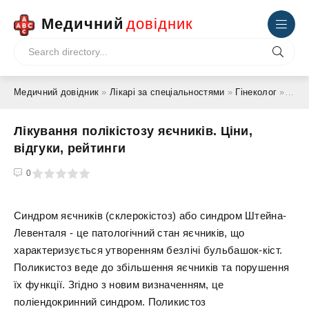
Медичний
довідник
Медичний довідник
»
Лікарі за спеціальностями
»
Гінеколог
» Лікування полікістозу яєчників. Ціни, відгуки, рейтинги
Лікування полікістозу яєчників. Ціни,
відгуки, рейтинги
4
5
0
Синдром яєчників (склерокістоз) або синдром Штейна-
Левенталя - це патологічний стан яєчників, що
характеризується утворенням безлічі бульбашок-кіст.
Поликистоз веде до збільшення яєчників та порушення
їх функції. Згідно з новим визначенням, це
поліендокринний синдром. Поликистоз