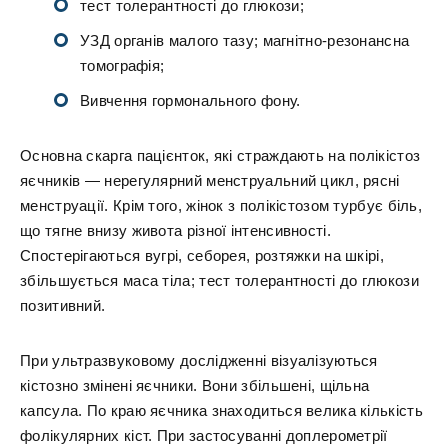
тест толерантності до глюкози;
УЗД органів малого тазу; магнітно-резонансна
томографія;
Вивчення гормонального фону.
Основна скарга пацієнток, які страждають на полікістоз
яєчників — нерегулярний менструальний цикл, рясні
менструації. Крім того, жінок з полікістозом турбує біль,
що тягне внизу живота різної інтенсивності.
Спостерігаються вугрі, себорея, розтяжки на шкірі,
збільшується маса тіла; тест толерантності до глюкози
позитивний.
При ультразвуковому дослідженні візуалізуються
кістозно змінені яєчники. Вони збільшені, щільна
капсула. По краю яєчника знаходиться велика кількість
фолікулярних кіст. При застосуванні доплерометрії