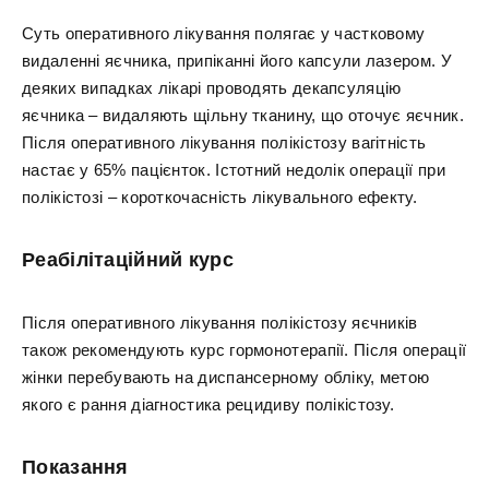
Суть оперативного лікування полягає у частковому
видаленні яєчника, припіканні його капсули лазером. У
деяких випадках лікарі проводять декапсуляцію
яєчника – видаляють щільну тканину, що оточує яєчник.
Після оперативного лікування полікістозу вагітність
настає у 65% пацієнток. Істотний недолік операції при
полікістозі – короткочасність лікувального ефекту.
Реабілітаційний курс
Після оперативного лікування полікістозу яєчників
також рекомендують курс гормонотерапії. Після операції
жінки перебувають на диспансерному обліку, метою
якого є рання діагностика рецидиву полікістозу.
Показання