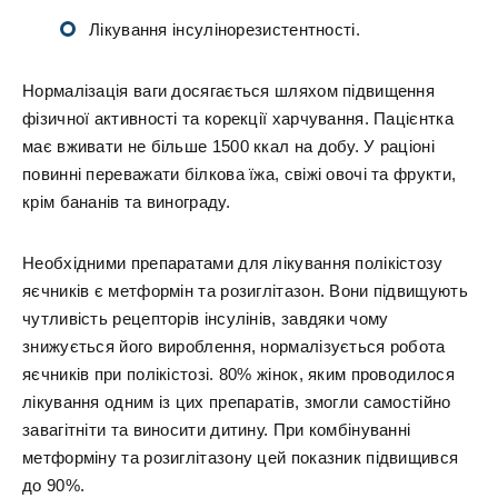
Лікування інсулінорезистентності.
Нормалізація ваги досягається шляхом підвищення
фізичної активності та корекції харчування. Пацієнтка
має вживати не більше 1500 ккал на добу. У раціоні
повинні переважати білкова їжа, свіжі овочі та фрукти,
крім бананів та винограду.
Необхідними препаратами для лікування полікістозу
яєчників є метформін та розиглітазон. Вони підвищують
чутливість рецепторів інсулінів, завдяки чому
знижується його вироблення, нормалізується робота
яєчників при полікістозі. 80% жінок, яким проводилося
лікування одним із цих препаратів, змогли самостійно
завагітніти та виносити дитину. При комбінуванні
метформіну та розиглітазону цей показник підвищився
до 90%.