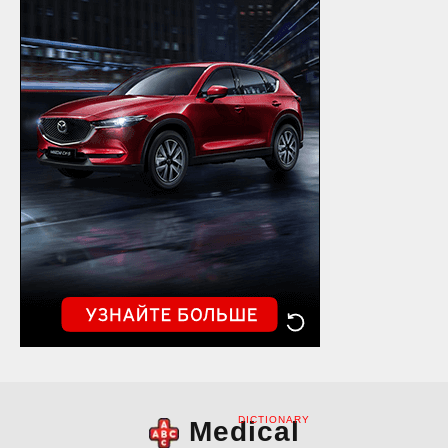
DICTIONARY
Medical