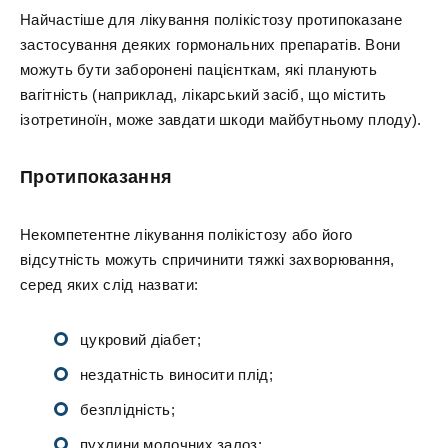
Найчастіше для лікування полікістозу протипоказане
застосування деяких гормональних препаратів. Вони
можуть бути заборонені пацієнткам, які планують
вагітність (наприклад, лікарський засіб, що містить
ізотретиноїн, може завдати шкоди майбутньому плоду).
Протипоказання
Некомпетентне лікування полікістозу або його
відсутність можуть спричинити тяжкі захворювання,
серед яких слід назвати:
цукровий діабет;
нездатність виносити плід;
безплідність;
пухлини молочних залоз;