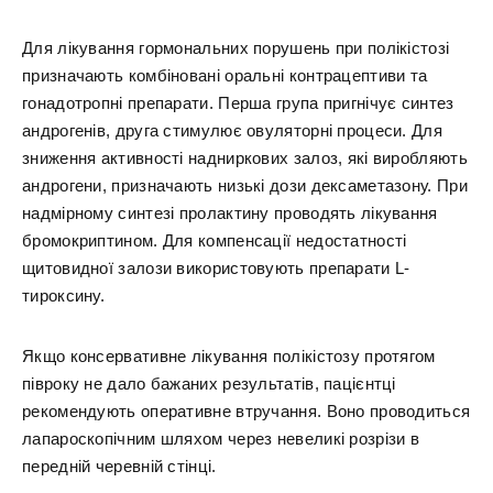
Для лікування гормональних порушень при полікістозі
призначають комбіновані оральні контрацептиви та
гонадотропні препарати. Перша група пригнічує синтез
андрогенів, друга стимулює овуляторні процеси. Для
зниження активності надниркових залоз, які виробляють
андрогени, призначають низькі дози дексаметазону. При
надмірному синтезі пролактину проводять лікування
бромокриптином. Для компенсації недостатності
щитовидної залози використовують препарати L-
тироксину.
Якщо консервативне лікування полікістозу протягом
півроку не дало бажаних результатів, пацієнтці
рекомендують оперативне втручання. Воно проводиться
лапароскопічним шляхом через невеликі розрізи в
передній черевній стінці.