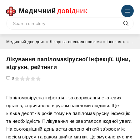
Медичний
довідник
Медичний довідник
»
Лікарі за спеціальностями
»
Гінеколог
» Лікування папіломавірусної інфекції. Ціни, відгуки, рейтинги
Лікування папіломавірусної інфекції. Ціни,
відгуки, рейтинги
4
5
0
Папіломавірусна інфекція - захворювання статевих
органів, спричинене вірусом папіломи людини. Ще
кілька десятків років тому на папіломавірусну інфекцію
та необхідність її лікування не зверталося жодної уваги.
На сьогоднішній день встановлено чіткий зв'язок між
носієм вірусу та раком шийки матки. Це змусило вчених