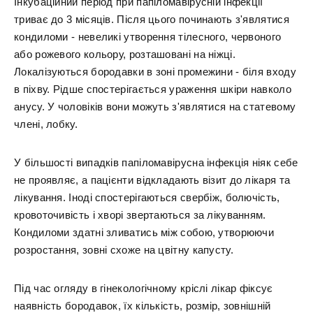
Інкубаційний період при папіломавірусній інфекції
триває до 3 місяців. Після цього починають з'являтися
кондиломи - невеликі утворення тілесного, червоного
або рожевого кольору, розташовані на ніжці.
Локалізуються бородавки в зоні промежини - біля входу
в піхву. Рідше спостерігається ураження шкіри навколо
анусу. У чоловіків вони можуть з'являтися на статевому
члені, лобку.
У більшості випадків папіломавірусна інфекція ніяк себе
не проявляє, а пацієнти відкладають візит до лікаря та
лікування. Іноді спостерігаються свербіж, болючість,
кровоточивість і хворі звертаються за лікуванням.
Кондиломи здатні зливатись між собою, утворюючи
розростання, зовні схоже на цвітну капусту.
Під час огляду в гінекологічному кріслі лікар фіксує
наявність бородавок, їх кількість, розмір, зовнішній