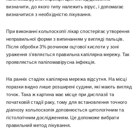
визначити, до якого типу належить вірус, і допомагає
визначитися з необхідністю лікування.
При виконанні кольпоскопії лікар спостерігає утворення
неправильної форми з випинанням у вигляді пальців.
Після обробки 3% розчином оцтової кислоти у зоні
ураження з'являється правильна капілярна мережу. Так
проявляється папіломавірусна інфекція.
На ранніх стадіях капілярна мережа відсутня. На місці
поразки видно лише розширені судини, які мають вигляд
точок. Така ж картина має місце при дисплазії та
початковій стадії раку, тому для встановлення точного
діагнозу кольпоскопія доповнюється цитологічним та
гістологічним дослідженням. Це допоможе вибрати
правильний метод лікування.