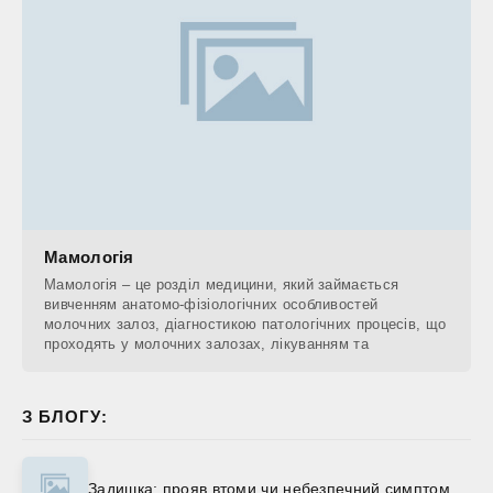
Мамологія
Мамологія – це розділ медицини, який займається
вивченням анатомо-фізіологічних особливостей
молочних залоз, діагностикою патологічних процесів, що
проходять у молочних залозах, лікуванням та
З БЛОГУ:
Задишка: прояв втоми чи небезпечний симптом