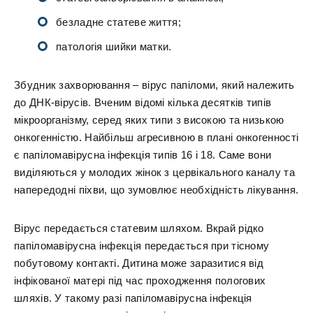
безладне статеве життя;
патологія шийки матки.
Збудник захворювання – вірус папіломи, який належить
до ДНК-вірусів. Вченим відомі кілька десятків типів
мікроорганізму, серед яких типи з високою та низькою
онкогенністю. Найбільш агресивною в плані онкогенності
є папіломавірусна інфекція типів 16 і 18. Саме вони
виділяються у молодих жінок з цервікального каналу та
напередодні піхви, що зумовлює необхідність лікування.
Вірус передається статевим шляхом. Вкрай рідко
папіломавірусна інфекція передається при тісному
побутовому контакті. Дитина може заразитися від
інфікованої матері під час проходження пологових
шляхів. У такому разі папіломавірусна інфекція