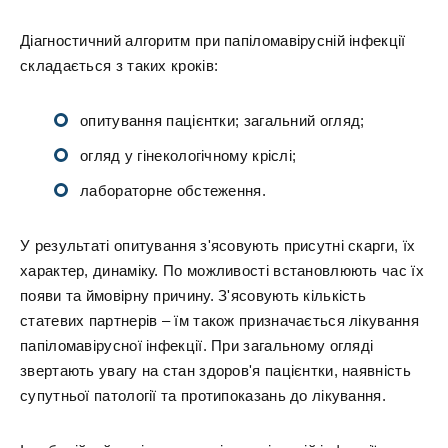
Діагностичний алгоритм при папіломавірусній інфекції
складається з таких кроків:
опитування пацієнтки; загальний огляд;
огляд у гінекологічному кріслі;
лабораторне обстеження.
У результаті опитування з'ясовують присутні скарги, їх
характер, динаміку. По можливості встановлюють час їх
появи та ймовірну причину. З'ясовують кількість
статевих партнерів – їм також призначається лікування
папіломавірусної інфекції. При загальному огляді
звертають увагу на стан здоров'я пацієнтки, наявність
супутньої патології та протипоказань до лікування.