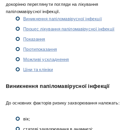
докорінно переглянути погляди на лікування
папіломавірусної інфекції.
Виникнення папіломавірусної інфекції
Процес лікування папіломавірусної інфекції
Показання
Протипоказання
Можливі ускладнення
Ціни та клініки
Виникнення папіломавірусної інфекції
До основних факторів ризику захворювання належать:
вік;
статеві захворювання в анамнезі;