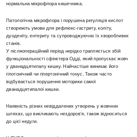
нормальна мікрофлора кишечника.
Патологічна мікрофлора і порушена регуляція кислот
створюють умови для рефлюкс-гастриту, коліту,
дуоденіту, ентериту та супроводжуючих їх хворобливих
станів.
У післяопераційний період нерідко трапляється збій
функціональності сфінктера Одді, який пропускає жовч
у дванадцятипалу кишку. Найчастіше виникає його
гіпотонічний чи гіпертонічний тонус. Також часто
відбувається порушення моторики самої
дванадцятипалої кишки.
Наявність різних невіддалених утворень у жовчних
шляхах, що викликають нездоров'я, також відноситься
до цієї недуги.