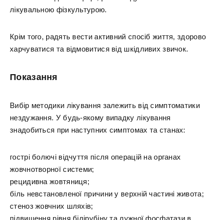
лікувальною фізкультурою.
Крім того, радять вести активний спосіб життя, здорово
харчуватися та відмовитися від шкідливих звичок.
Показання
Вибір методики лікування залежить від симптоматики
нездужання. У будь-якому випадку лікування
знадобиться при наступних симптомах та станах:
гострі болючі відчуття після операцій на органах
жовчнотворної системи;
рецидивна жовтяниця;
біль невстановленої причини у верхній частині живота;
стеноз жовчних шляхів;
підвищення рівня білірубіну та лужної фосфатази в