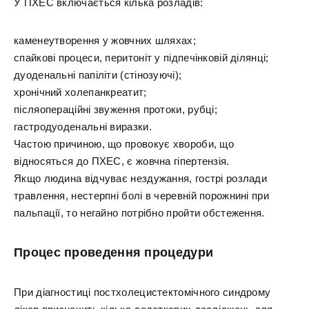
У ПХЕС включається кілька розладів:
каменеутворення у жовчних шляхах;
спайкові процеси, перитоніт у підпечінковій ділянці;
дуоденальні папіліти (стінозуючі);
хронічний холепанкреатит;
післяопераційні звуження протоки, рубці;
гастродуоденальні виразки.
Частою причиною, що провокує хвороби, що
відносяться до ПХЕС, є жовчна гіпертензія.
Якщо людина відчуває нездужання, гострі розлади
травлення, нестерпні болі в черевній порожнині при
пальпації, то негайно потрібно пройти обстеження.
Процес проведення процедури
При діагностиці постхолецистектомічного синдрому