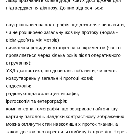
лікар призначить кілька додаткових досліджень для
підтвердження діагнозу. До них відносяться:
внутрішньовенна холеграфія, що дозволяє визначити,
чи не розширено загальну жовчну протоку (норма -
вісім-дев'ять міліметрів);
виявлення рецидиву утворення конкрементів (часто
проявляється через кілька років після оперативного
втручання);
УЗД-діагностика, що дозволяє побачити, чи немає
новоутворень у загальній протоці жовчі;
ендоскопія;
радіонуклідна холесцинтиграфія;
іригоскопія та ентерографія;
комп'ютерна томографія, що розкриває найточнішу
картину патології. Завдяки контрастному зображенню
можна оглянути стан навколишніх проток тканин, а
також достовірно окреслити глибину їх просвіту. Через