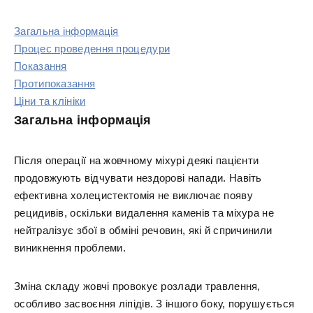
Загальна інформація
Процес проведення процедури
Показання
Протипоказання
Ціни та клініки
Загальна інформація
Після операції на жовчному міхурі деякі пацієнти
продовжують відчувати нездорові напади. Навіть
ефективна холецистектомія не виключає появу
рецидивів, оскільки видалення каменів та міхура не
нейтралізує збої в обміні речовин, які й спричинили
виникнення проблеми.
Зміна складу жовчі провокує розлади травлення,
особливо засвоєння ліпідів. З іншого боку, порушується