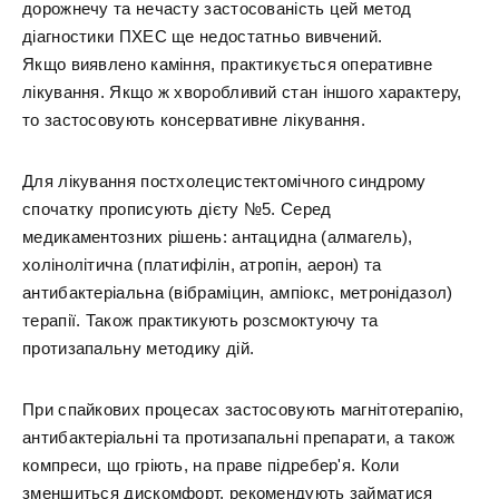
дорожнечу та нечасту застосованість цей метод
діагностики ПХЕС ще недостатньо вивчений.
Якщо виявлено каміння, практикується оперативне
лікування. Якщо ж хворобливий стан іншого характеру,
то застосовують консервативне лікування.
Для лікування постхолецистектомічного синдрому
спочатку прописують дієту №5. Серед
медикаментозних рішень: антацидна (алмагель),
холінолітична (платифілін, атропін, аерон) та
антибактеріальна (вібраміцин, ампіокс, метронідазол)
терапії. Також практикують розсмоктуючу та
протизапальну методику дій.
При спайкових процесах застосовують магнітотерапію,
антибактеріальні та протизапальні препарати, а також
компреси, що гріють, на праве підребер'я. Коли
зменшиться дискомфорт, рекомендують займатися