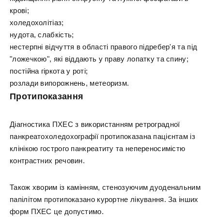
крові;
холедохолітіаз;
нудота, слабкість;
нестерпні відчуття в області правого підребер'я та під
"ложечкою", які віддають у праву лопатку та спину;
постійна гіркота у роті;
розлади випорожнень, метеоризм.
Протипоказання
Діагностика ПХЕС з використанням ретроградної
панкреатохоледохографії протипоказана пацієнтам із
клінікою гострого панкреатиту та непереносимістю
контрастних речовин.
Також хворим із камінням, стенозуючим дуоденальним
папілітом протипоказано курортне лікування. За інших
форм ПХЕС це допустимо.