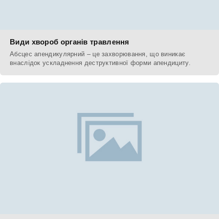
Види хвороб органів травлення
Абсцес апендикулярний – це захворювання, що виникає
внаслідок ускладнення деструктивної форми апендициту.