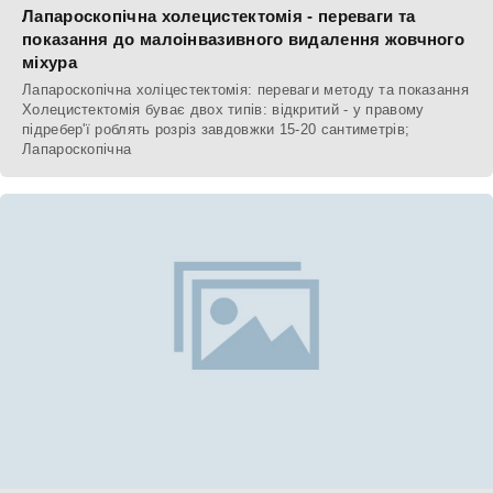
Лапароскопічна холецистектомія - переваги та
показання до малоінвазивного видалення жовчного
міхура
Лапароскопічна холіцестектомія: переваги методу та показання
Холецистектомія буває двох типів: відкритий - у правому
підребер'ї роблять розріз завдовжки 15-20 сантиметрів;
Лапароскопічна