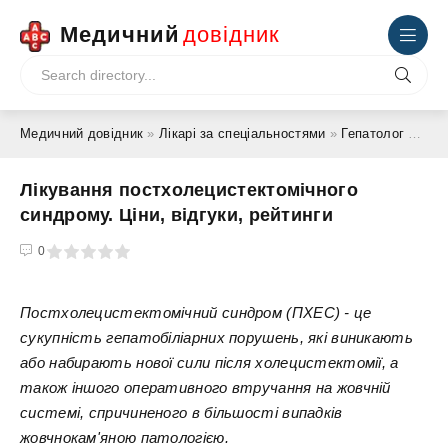
Медичний
довідник
Медичний довідник
»
Лікарі за спеціальностями
»
Гепатолог
» Лікування постхолецистектомічного синдрому. Ціни, відгуки, рейтинги
Лікування постхолецистектомічного
синдрому. Ціни, відгуки, рейтинги
4
5
0
Постхолецистектомічний синдром (ПХЕС) - це
сукупність гепатобіліарних порушень, які виникають
або набирають нової сили після холецистектомії, а
також іншого оперативного втручання на жовчній
системі, спричиненого в більшості випадків
жовчнокам'яною патологією.