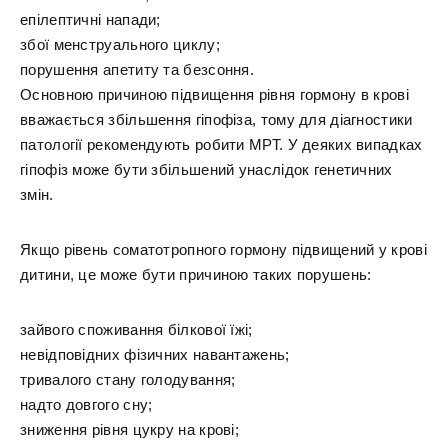
епілептичні напади;
збої менструального циклу;
порушення апетиту та безсоння.
Основною причиною підвищення рівня гормону в крові
вважається збільшення гіпофіза, тому для діагностики
патології рекомендують робити МРТ. У деяких випадках
гіпофіз може бути збільшений унаслідок генетичних
змін.
Якщо рівень соматотропного гормону підвищений у крові
дитини, це може бути причиною таких порушень:
зайвого споживання білкової їжі;
невідповідних фізичних навантажень;
тривалого стану голодування;
надто довгого сну;
зниження рівня цукру на крові;