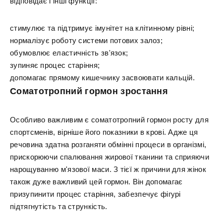
відповідає і інші функції:
стимулює та підтримує імунітет на клітинному рівні;
нормалізує роботу системи потових залоз;
обумовлює еластичність зв'язок;
зупиняє процес старіння;
допомагає прямому кишечнику засвоювати кальцій.
Соматотропний гормон зростання
Особливо важливим є соматотропний гормон росту для
спортсменів, вірніше його показники в крові. Адже ця
речовина здатна розганяти обмінні процеси в організмі,
прискорюючи спалювання жирової тканини та сприяючи
нарощуванню м'язової маси. З тієї ж причини для жінок
також дуже важливий цей гормон. Він допомагає
призупинити процес старіння, забезпечує фігурі
підтягнутість та стрункість.