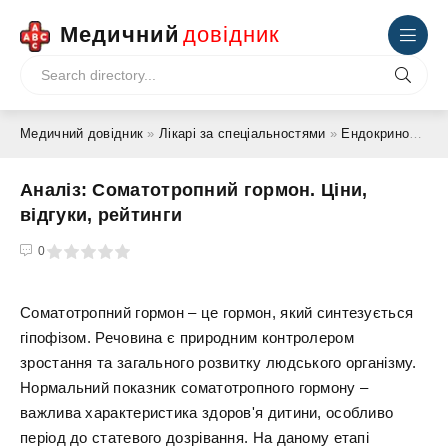
Медичний
довідник
Медичний довідник
»
Лікарі за спеціальностями
»
Ендокринолог
» 
Аналіз: Соматотропний гормон. Ціни,
відгуки, рейтинги
4
5
0
Соматотропний гормон – це гормон, який синтезується
гіпофізом. Речовина є природним контролером
зростання та загального розвитку людського організму.
Нормальний показник соматотропного гормону –
важлива характеристика здоров'я дитини, особливо
період до статевого дозрівання. На даному етапі