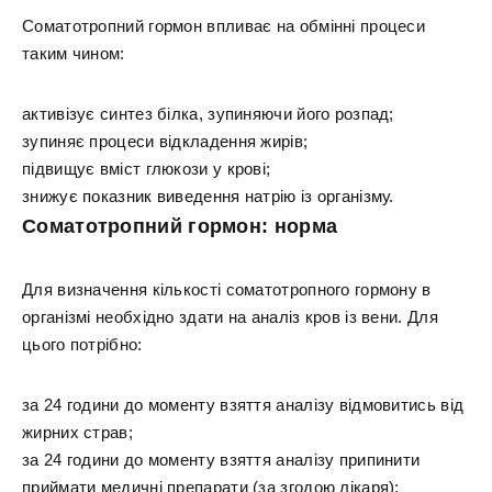
Соматотропний гормон впливає на обмінні процеси
таким чином:
активізує синтез білка, зупиняючи його розпад;
зупиняє процеси відкладення жирів;
підвищує вміст глюкози у крові;
знижує показник виведення натрію із організму.
Соматотропний гормон: норма
Для визначення кількості соматотропного гормону в
організмі необхідно здати на аналіз кров із вени. Для
цього потрібно:
за 24 години до моменту взяття аналізу відмовитись від
жирних страв;
за 24 години до моменту взяття аналізу припинити
приймати медичні препарати (за згодою лікаря);