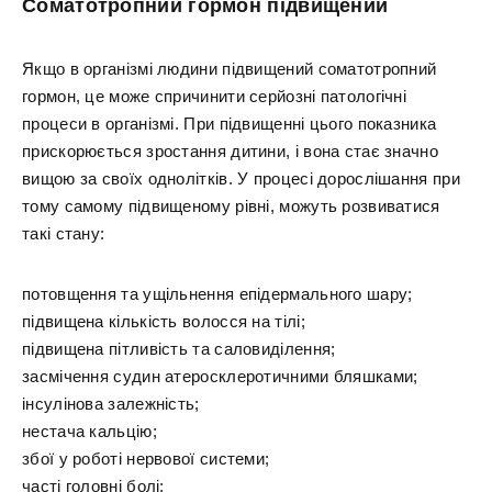
Соматотропний гормон підвищений
Якщо в організмі людини підвищений соматотропний
гормон, це може спричинити серйозні патологічні
процеси в організмі. При підвищенні цього показника
прискорюється зростання дитини, і вона стає значно
вищою за своїх однолітків. У процесі дорослішання при
тому самому підвищеному рівні, можуть розвиватися
такі стану:
потовщення та ущільнення епідермального шару;
підвищена кількість волосся на тілі;
підвищена пітливість та саловиділення;
засмічення судин атеросклеротичними бляшками;
інсулінова залежність;
нестача кальцію;
збої у роботі нервової системи;
часті головні болі;