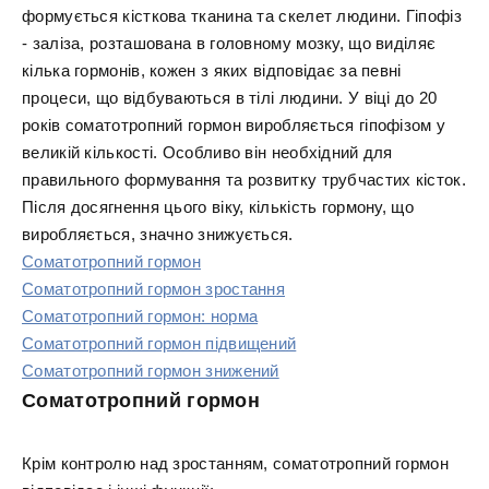
формується кісткова тканина та скелет людини. Гіпофіз
- заліза, розташована в головному мозку, що виділяє
кілька гормонів, кожен з яких відповідає за певні
процеси, що відбуваються в тілі людини. У віці до 20
років соматотропний гормон виробляється гіпофізом у
великій кількості. Особливо він необхідний для
правильного формування та розвитку трубчастих кісток.
Після досягнення цього віку, кількість гормону, що
виробляється, значно знижується.
Соматотропний гормон
Соматотропний гормон зростання
Соматотропний гормон: норма
Соматотропний гормон підвищений
Соматотропний гормон знижений
Соматотропний гормон
Крім контролю над зростанням, соматотропний гормон