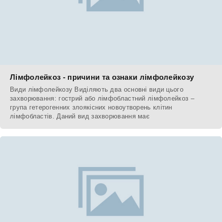
Лімфолейкоз - причини та ознаки лімфолейкозу
Види лімфолейкозу Виділяють два основні види цього
захворювання: гострий або лімфобластний лімфолейкоз –
група гетерогенних злоякісних новоутворень клітин
лімфобластів. Даний вид захворювання має