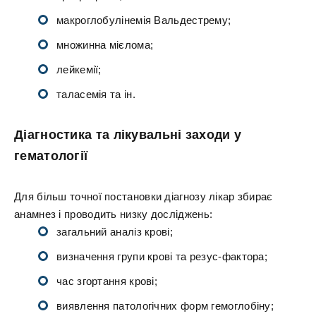
макроглобулінемія Вальдестрему;
множинна мієлома;
лейкемії;
таласемія та ін.
Діагностика та лікувальні заходи у
гематології
Для більш точної постановки діагнозу лікар збирає
анамнез і проводить низку досліджень:
загальний аналіз крові;
визначення групи крові та резус-фактора;
час згортання крові;
виявлення патологічних форм гемоглобіну;