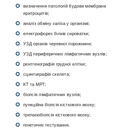
визначення патологій будови мембрани
еритроцитів;
аналіз обміну заліза у організмі;
електрофорез білків сироватки;
УЗД органів черевної порожнини;
УЗД периферичних лімфатичних вузлів;
рентгенографія грудної клітки;
сцинтиграфія скелета;
КТ та МРТ;
біопсія лімфатичних вузлів;
пункційна біопсія кісткового мозку;
трепанобіопсія кісткового мозку;
генетичне тестування.