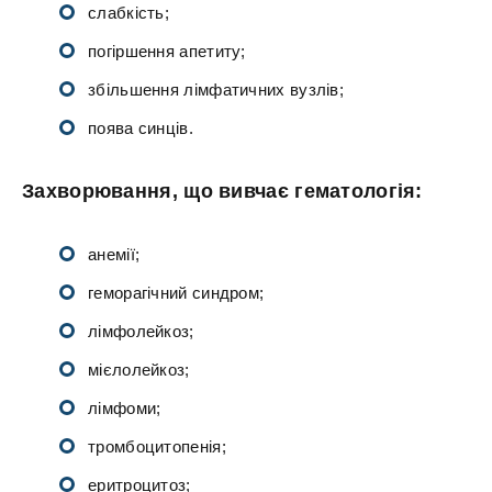
слабкість;
погіршення апетиту;
збільшення лімфатичних вузлів;
поява синців.
Захворювання, що вивчає гематологія:
анемії;
геморагічний синдром;
лімфолейкоз;
мієлолейкоз;
лімфоми;
тромбоцитопенія;
еритроцитоз;