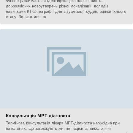
Фахівець займається ідентифікацією злоякісних та
доброякісних новоутворень різної локалізації, володіє
навичками КТ-ангіографії для візуалізації судин, оцінки їхнього
стану. Записатися на
Консультація МРТ-діагноста
Термінова консультація лікаря МРТ-діагноста необхідна при
патологіях, що загрожують життю пацієнта: онкологічні