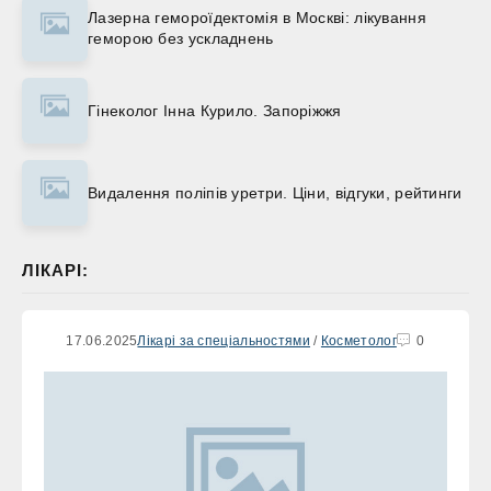
Лазерна гемороїдектомія в Москві: лікування
геморою без ускладнень
Гінеколог Інна Курило. Запоріжжя
Видалення поліпів уретри. Ціни, відгуки, рейтинги
ЛІКАРІ:
17.06.2025
Лікарі за спеціальностями
/
Косметолог
0