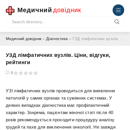
Медичний
довідник
Медичний довідник
»
Діагностика
» УЗД лімфатичних вузлів. Ціни, відгуки, рейтинги
УЗД лімфатичних вузлів. Ціни, відгуки,
рейтинги
4
5
0
УЗІ лімфатичних вузлів проводиться для виявлення
патологій у самих органах та суміжних системах. У
деяких випадках діагностика має профілактичний
характер. Зокрема, пацієнтам жіночої статі після 40
років рекомендується проходити процедуру аналізу
грудей та пахв для виключення онкології. Не завжди