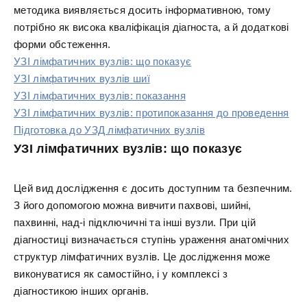
методика виявляється досить інформативною, тому
потрібно як висока кваліфікація діагноста, а й додаткові
форми обстеження.
УЗІ лімфатичних вузлів: що показує
УЗІ лімфатичних вузлів шиї
УЗІ лімфатичних вузлів: показання
УЗІ лімфатичних вузлів: протипоказання до проведення
Підготовка до УЗД лімфатичних вузлів
УЗІ лімфатичних вузлів: що показує
Цей вид дослідження є досить доступним та безпечним.
З його допомогою можна вивчити пахвові, шийні,
пахвинні, над-і підключичні та інші вузли. При цій
діагностиці визначається ступінь ураження анатомічних
структур лімфатичних вузлів. Це дослідження може
виконуватися як самостійно, і у комплексі з
діагностикою інших органів.