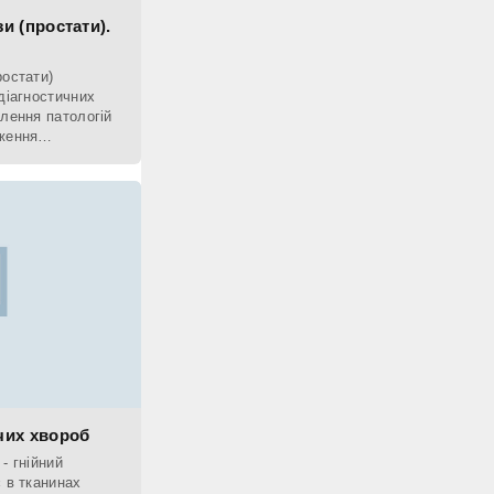
и (простати).
ростати)
діагностичних
влення патологій
ження
, додатково
чих хвороб
- гнійний
 в тканинах