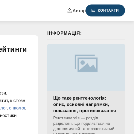
Автор
КОНТАКТИ
ІНФОРМАЦІЯ:
ейтинги
ози.
Що таке рентгенологія:
ит, кістозні
опис, основні напрямки,
лог
,
онколог
.
показання, протипоказання
гностики
Рентгенологія — розділ
радіології, що поділяється на
діагностичний та терапевтичний