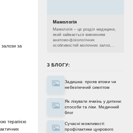
Мамологія
Мамологія – це розділ медицини,
який займається вивченням
анатомо-фізіологічних
особливостей молочних залоз,
 залози за
діагностикою патологічних
процесів, що проходять у
молочних залозах, лікуванням та
З БЛОГУ:
Задишка: прояв втоми чи
небезпечний симптом
Як лікувати ячмінь у дитини:
способи та ліки. Медичний
блог
ною терапією
Сучасні можливості
лактичних
профілактики цукрового