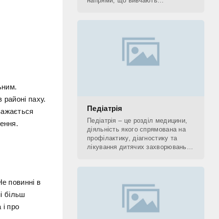
напрями, що вивчають
застосування рентгенівських
променів. До рентгенологічних
методів діагностики відносять КТ,
ьним.
 районі паху.
Педіатрія
важається
Педіатрія – це розділ медицини,
ення.
діяльність якого спрямована на
профілактику, діагностику та
лікування дитячих захворювань, а
також на поетапне відновлення
(реабілітацію) дитини. Фахівець,
який
Не повинні в
ні більш
 і про