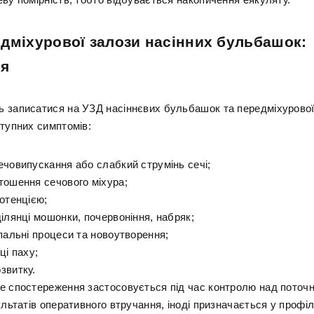
дміхурової залози насінних бульбашок:
ня
 записатися на УЗД насіннєвих бульбашок та передміхурової
ступних симптомів:
ечовипускання або слабкий струмінь сечі;
тошення сечового міхура;
отенцією;
ілянці мошонки, почервоніння, набряк;
пальні процеси та новоутворення;
ці паху;
звитку.
е спостереження застосовується під час контролю над поточ
ультатів оперативного втручання, іноді призначається у профі