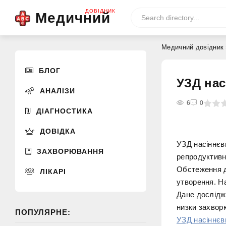
ДОВІДНИК
Медичний
Медичний довідник
БЛОГ
УЗД нас
АНАЛІЗИ
0
1
2
3
4
6
5
0
ДІАГНОСТИКА
ДОВІДКА
УЗД насіннєв
ЗАХВОРЮВАННЯ
репродуктивн
Обстеження д
ЛІКАРІ
утворення. Н
Дане дослідж
низки захвор
ПОПУЛЯРНЕ:
УЗД насіннєв