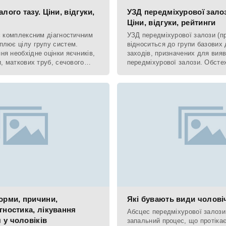
лого тазу. Ціни, відгуки,
УЗД передміхурової залоз
Ціни, відгуки, рейтинги
 є комплексним діагностичним
УЗД передміхурової залози (п
плює цілу групу систем.
відноситься до групи базових 
я необхідне оцінки яєчників,
заходів, призначених для вия
и, маткових труб, сечового
передміхурової залози. Обсте
м аналізу
призначається після пальпації
орми, причини,
Які бувають види чолові
гностика, лікування
Абсцес передміхурової залози 
 у чоловіків
запальний процес, що протікає