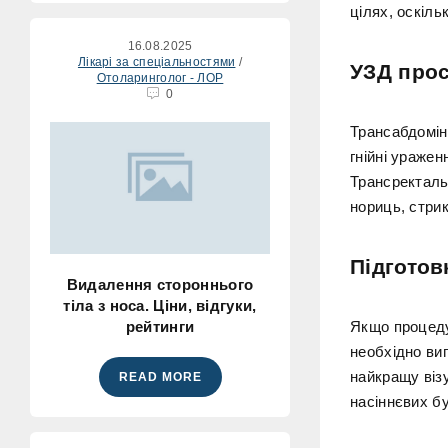
цілях, оскіл
16.08.2025
Лікарі за спеціальностями
/
УЗД прос
Отоларинголог - ЛОР
0
Трансабдомін
гнійні уражен
Трансректаль
нориць, стрик
Підготов
Видалення стороннього
тіла з носа. Ціни, відгуки,
рейтинги
Якщо процеду
необхідно ви
найкращу віз
READ MORE
насіннєвих б