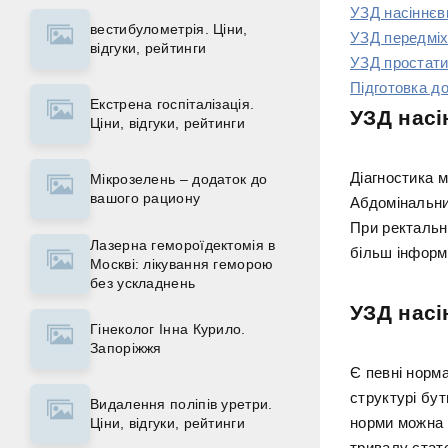
УЗД насіннєв
вестибулометрія. Ціни,
УЗД передміх
відгуки, рейтинги
УЗД простати
Підготовка д
Екстрена госпіталізація.
УЗД насі
Ціни, відгуки, рейтинги
Діагностика 
Мікрозелень – додаток до
вашого рациону
Абдомінальний
При ректальн
Лазерна гемороїдектомія в
більш інформ
Москві: лікування геморою
без ускладнень
УЗД насі
Гінеколог Інна Курило.
Запоріжжя
Є певні норма
структурі бут
Видалення поліпів уретри.
норми можна с
Ціни, відгуки, рейтинги
тривалу стате