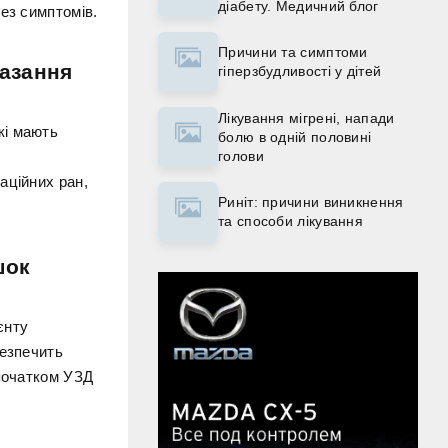
діабету. Медичний блог
ез симптомів.
Причини та симптоми
казання
гіперзбудливості у дітей
Лікування мігрені, напади
кі мають
болю в одній половині
голови
аційних ран,
Риніт: причини виникнення
та способи лікування
шок
єнту
безпечить
 початком УЗД