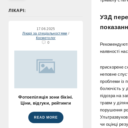
ЛІКАРІ:
УЗД пере
показан
17.06.2025
Лікарі за спеціальностями
/
Косметолог
0
Рекомендують
наявності на
прискорене с
неповне спус
проблеми із п
болючість у д
підозра на за
Фотоепіляція зони бікіні.
травм у ділян
Ціни, відгуки, рейтинги
порушення ро
Ультразвуков
READ MORE
чи оцінці рез