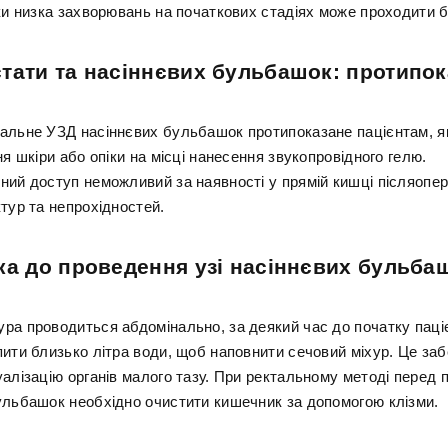
ьки низка захворювань на початкових стадіях може проходити б
тати та насіннєвих бульбашок: протипо
альне УЗД насіннєвих бульбашок протипоказане пацієнтам, я
ня шкіри або опіки на місці нанесення звукопровідного гелю.
ний доступ неможливий за наявності у прямій кишці післяопер
тур та непрохідностей.
ка до проведення узі насіннєвих бульба
ра проводиться абдомінально, за деякий час до початку паці
пити близько літра води, щоб наповнити сечовий міхур. Це за
уалізацію органів малого тазу. При ректальному методі перед
ульбашок необхідно очистити кишечник за допомогою клізми.