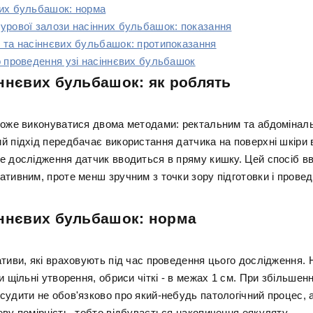
их бульбашок: норма
урової залози насінних бульбашок: показання
 та насіннєвих бульбашок: протипоказання
о проведення узі насіннєвих бульбашок
ннєвих бульбашок: як роблять
може виконуватися двома методами: ректальним та абдомінал
 підхід передбачає використання датчика на поверхні шкіри в
е дослідження датчик вводиться в пряму кишку. Цей спосіб в
ативним, проте менш зручним з точки зору підготовки і провед
ннєвих бульбашок: норма
тиви, які враховують під час проведення цього дослідження. 
и щільні утворення, обриси чіткі - в межах 1 см. При збільшен
удити не обов'язково про який-небудь патологічний процес, а
ву помірність, тобто відбувається накопичення еякуляту.