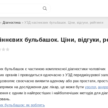
»
Діагностика
» УЗД насіннєвих бульбашок. Ціни, відгуки, рейтинги
іннєвих бульбашок. Ціни, відгуки, р
их бульбашок є частиною комплексної діагностики чоловічих
их органів і проводиться одночасно з УЗД передміхурової зал
озволяє своєчасно виявити аденому або рак простати, простат
апрямок на дослідження дає лікар, це може бути
уролог
,
андро
ення є одним із найпростіших і найболючіших методів для діа
ювань.
их бульбашок: як роблять