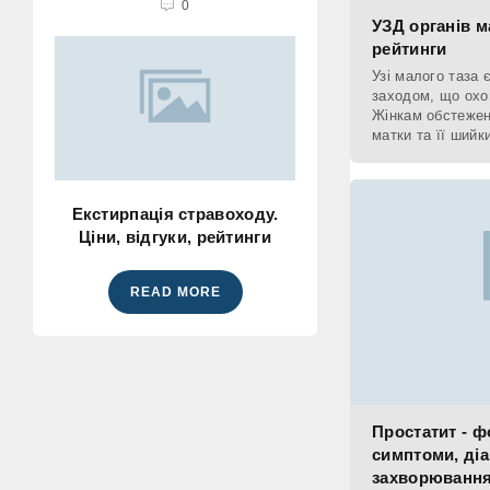
0
УЗД органів ма
рейтинги
Узі малого таза
заходом, що охо
Жінкам обстеженн
матки та її шийк
міхура. Чоловіка
Екстирпація стравоходу.
Ціни, відгуки, рейтинги
READ MORE
Простатит - ф
симптоми, діа
захворювання