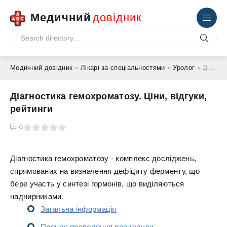
Медичний
довідник
Медичний довідник
»
Лікарі за спеціальностями
»
Уролог
» Діагностика гемохроматозу. Ціни, відгуки, рейтинги
Діагностика гемохроматозу. Ціни, відгуки,
рейтинги
4
5
0
Діагностика гемохроматозу - комплекс досліджень,
спрямованих на визначення дефіциту ферменту, що
бере участь у синтезі гормонів, що виділяються
наднирниками.
Загальна інформація
Процес проведення процедури