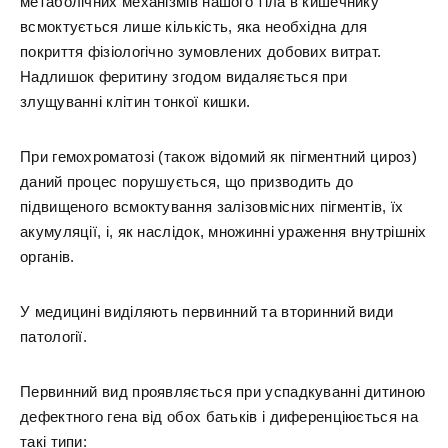
метаболічних механізмів нашого тіла в кишечнику
всмоктується лише кількість, яка необхідна для
покриття фізіологічно зумовлених добових витрат.
Надлишок феритину згодом видаляється при
злущуванні клітин тонкої кишки.
При гемохроматозі (також відомий як пігментний цироз)
даний процес порушується, що призводить до
підвищеного всмоктування залізовмісних пігментів, їх
акумуляції, і, як наслідок, множинні ураження внутрішніх
органів.
У медицині виділяють первинний та вторинний види
патології.
Первинний вид проявляється при успадкуванні дитиною
дефектного гена від обох батьків і диференціюється на
такі типи: