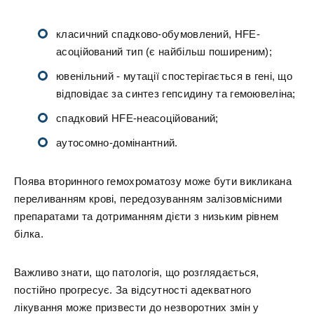
класичний спадково-обумовлений, HFE-
асоційований тип (є найбільш поширеним);
ювенільний - мутації спостерігається в гені, що
відповідає за синтез гепсидину та гемоювеліна;
спадковий HFE-неасоційований;
аутосомно-домінантний.
Поява вторинного гемохроматозу може бути викликана
переливанням крові, передозуванням залізовмісними
препаратами та дотриманням дієти з низьким рівнем
білка.
Важливо знати, що патологія, що розглядається,
постійно прогресує. За відсутності адекватного
лікування може призвести до незворотних змін у