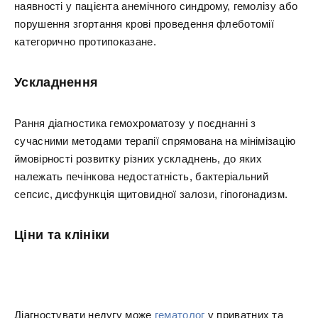
наявності у пацієнта анемічного синдрому, гемолізу або
порушення згортання крові проведення флеботомії
категорично протипоказане.
Ускладнення
Рання діагностика гемохроматозу у поєднанні з
сучасними методами терапії спрямована на мінімізацію
ймовірності розвитку різних ускладнень, до яких
належать печінкова недостатність, бактеріальний
сепсис, дисфункція щитовидної залози, гіпогонадизм.
Ціни та клініки
Діагностувати недугу може
гематолог
у приватних та