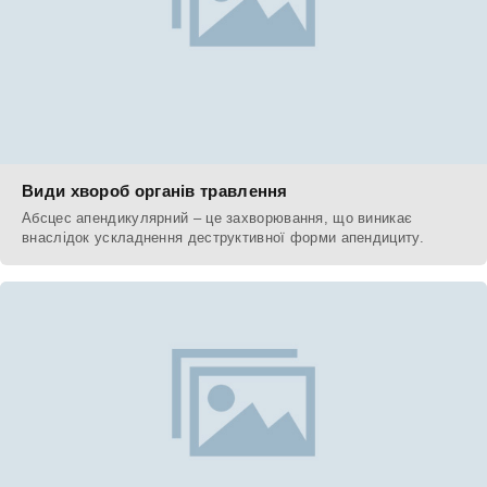
Види хвороб органів травлення
Абсцес апендикулярний – це захворювання, що виникає
внаслідок ускладнення деструктивної форми апендициту.