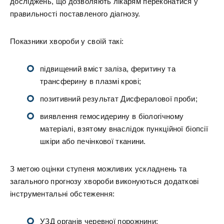
досліджень, що дозволяють лікарям переконатися у
правильності поставленого діагнозу.
Показники хвороби у своїй такі:
підвищений вміст заліза, феритину та
трансферину в плазмі крові;
позитивний результат Дисфералової проби;
виявлення гемосидерину в біологічному
матеріалі, взятому внаслідок пункційної біопсії
шкіри або печінкової тканини.
З метою оцінки ступеня можливих ускладнень та
загального прогнозу хвороби виконуються додаткові
інструментальні обстеження:
УЗД органів черевної порожнини;