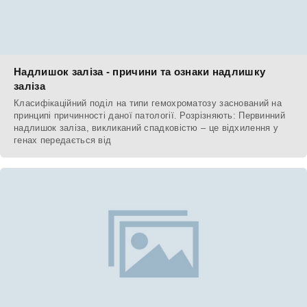
Надлишок заліза - причини та ознаки надлишку
заліза
Класифікаційний поділ на типи гемохроматозу заснований на
принципі причинності даної патології. Розрізняють: Первинний
надлишок заліза, викликаний спадковістю – це відхилення у
генах передається від