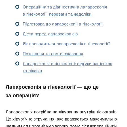
Операційна та діагностична лапароскопія
в гінекології: переваги та недоліки
Підготовка до лапароскопії в гінекології
Дієта перед лапароскопією
Як проводиться лапароскопія в гінекології?
Показання та протипоказання
Лапароскопія в гінекології: відгуки пацієнток
та лікарів
Лапароскопія в гінекології — що це
за операція?
Лапароскопія потрібна на лікування внутрішніх органів.
Це хірургічне втручання, яке вважається максимально
щадним для організму хворого, тому післяопераційний