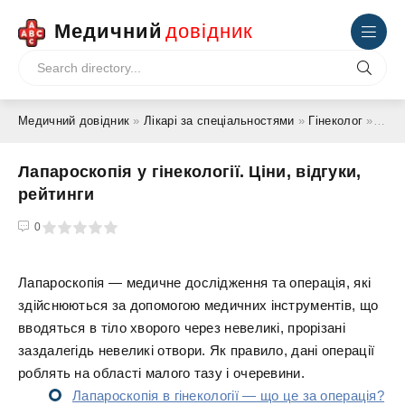
Медичний
довідник
Медичний довідник
»
Лікарі за спеціальностями
»
Гінеколог
» Лапароскопія у гінекології. Ціни, відгуки, рейтинги
Лапароскопія у гінекології. Ціни, відгуки,
рейтинги
4
5
0
Лапароскопія — медичне дослідження та операція, які
здійснюються за допомогою медичних інструментів, що
вводяться в тіло хворого через невеликі, прорізані
заздалегідь невеликі отвори. Як правило, дані операції
роблять на області малого тазу і очеревини.
Лапароскопія в гінекології — що це за операція?