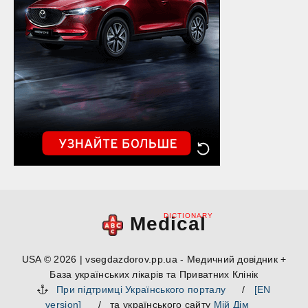
DICTIONARY
Medical
USA © 2026 | vsegdazdorov.pp.ua - Медичний довідник +
База українських лікарів та Приватних Клінік
При підтримці Українського порталу
/
[EN
version]
/ та українського сайту
Мій Дім