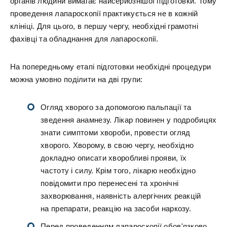
органів людини вимагає найсерйознішої підготовки. Тому
проведення лапароскопії практикується не в кожній
клініці. Для цього, в першу чергу, необхідні грамотні
фахівці та обладнання для лапароскопії.
На попередньому етапі підготовки необхідні процедури
можна умовно поділити на дві групи:
Огляд хворого за допомогою пальпації та
зведення анамнезу. Лікар повинен у подробицях
знати симптоми хвороби, провести огляд
хворого. Хворому, в свою чергу, необхідно
докладно описати хворобливі прояви, їх
частоту і силу. Крім того, лікарю необхідно
повідомити про перенесені та хронічні
захворювання, наявність алергічних реакцій
на препарати, реакцію на засоби наркозу.
Перед проведенням лапароскопії обов'язково