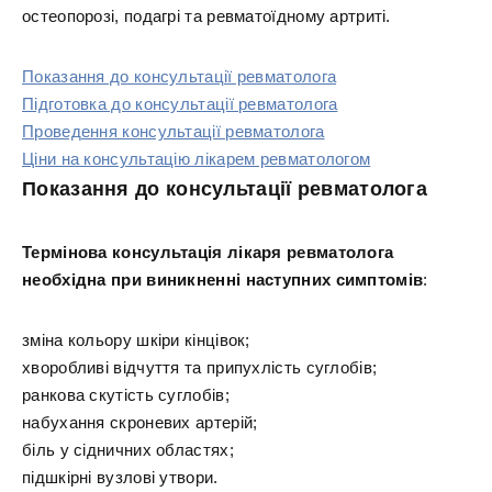
остеопорозі, подагрі та ревматоїдному артриті.
Показання до консультації ревматолога
Підготовка до консультації ревматолога
Проведення консультації ревматолога
Ціни на консультацію лікарем ревматологом
Показання до консультації ревматолога
Термінова консультація лікаря ревматолога
необхідна при виникненні наступних симптомів
:
зміна кольору шкіри кінцівок;
хворобливі відчуття та припухлість суглобів;
ранкова скутість суглобів;
набухання скроневих артерій;
біль у сідничних областях;
підшкірні вузлові утвори.