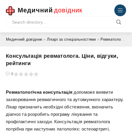
Медичний
довідник
Медичний довідник
»
Лікарі за спеціальностями
»
Ревматолог
» Ко
Консультація ревматолога. Ціни, відгуки,
рейтинги
4
5
0
Ревматологічна консультація
допоможе виявити
захворювання ревматичного та аутоімунного характеру.
Лікар призначить необхідні обстеження, визначить
діагноз та розробить програму лікування та
профілактичні заходи. Консультація ревматолога
потрібна при наступних патологіях: остеоартриті,