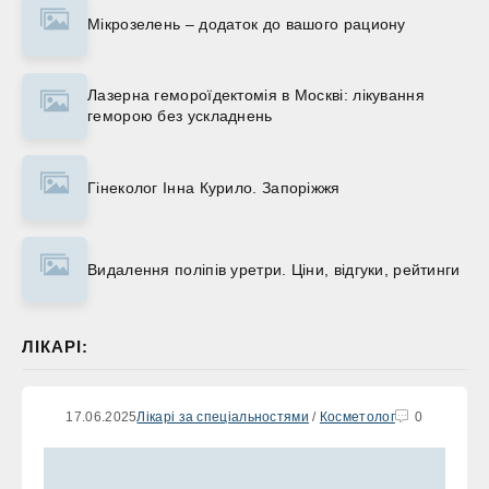
Мікрозелень – додаток до вашого рациону
Лазерна гемороїдектомія в Москві: лікування
геморою без ускладнень
Гінеколог Інна Курило. Запоріжжя
Видалення поліпів уретри. Ціни, відгуки, рейтинги
ЛІКАРІ:
17.06.2025
Лікарі за спеціальностями
/
Косметолог
0