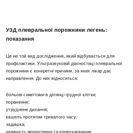
УЗД плевральної порожнини легень:
показання
Це не той вид дослідження, який відбувається для
профілактики. Ультразвуковій діагностиці плевральної
порожнини є конкретні причини, за яких лікар дає
направлення. До них відносяться:
больові симптоми в ділянці грудної клітки;
поранення;
утруднене дихання;
кашель протягом тривалого часу;
задишка;
наявність мокротиння та кровохаркання;