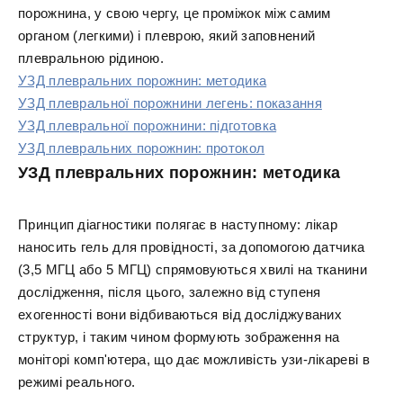
порожнина, у свою чергу, це проміжок між самим
органом (легкими) і плеврою, який заповнений
плевральною рідиною.
УЗД плевральних порожнин: методика
УЗД плевральної порожнини легень: показання
УЗД плевральної порожнини: підготовка
УЗД плевральних порожнин: протокол
УЗД плевральних порожнин: методика
Принцип діагностики полягає в наступному: лікар
наносить гель для провідності, за допомогою датчика
(3,5 МГЦ або 5 МГЦ) спрямовуються хвилі на тканини
дослідження, після цього, залежно від ступеня
ехогенності вони відбиваються від досліджуваних
структур, і таким чином формують зображення на
моніторі комп'ютера, що дає можливість узи-лікареві в
режимі реального.