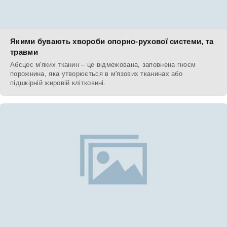
Якими бувають хвороби опорно-рухової системи, та
травми
Абсцес м'яких тканин – це відмежована, заповнена гноєм
порожнина, яка утворюється в м'язових тканинах або
підшкірній жировій клітковині.