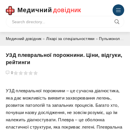
Медичний
довідник
Медичний довідник
»
Лікарі за спеціальностями
»
Пульмонолог
» У
УЗД плевральної порожнини. Ціни, відгуки,
рейтинги
4
5
0
УЗД плевральної порожнини – це сучасна діагностика,
яка дає можливість виявити захворювання легень,
розвиток патологій та запальних процесів. Багато хто,
почувши назву дослідження, не зовсім розуміє, що їм
належить діагностувати. Плевра – це оболонка
еластичної структури, яка покриває легені. Плевральна