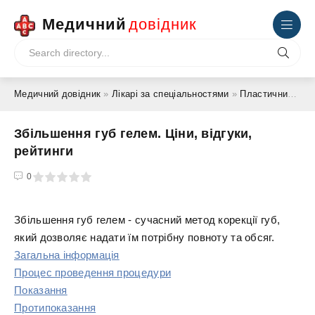
Медичний
довідник
Медичний довідник
»
Лікарі за спеціальностями
»
Пластичний хірург
Збільшення губ гелем. Ціни, відгуки,
рейтинги
4
5
0
Збільшення губ гелем - сучасний метод корекції губ,
який дозволяє надати їм потрібну повноту та обсяг.
Загальна інформація
Процес проведення процедури
Показання
Протипоказання