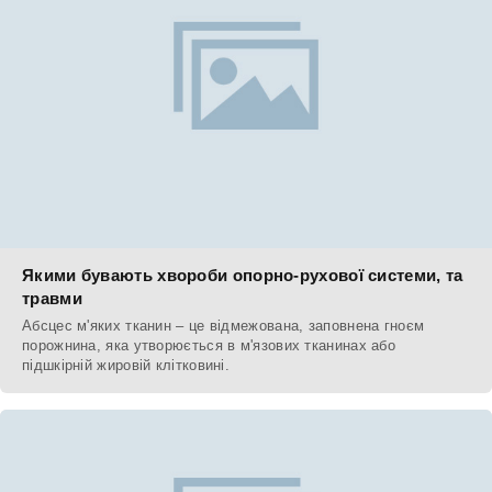
Якими бувають хвороби опорно-рухової системи, та
травми
Абсцес м'яких тканин – це відмежована, заповнена гноєм
порожнина, яка утворюється в м'язових тканинах або
підшкірній жировій клітковині.