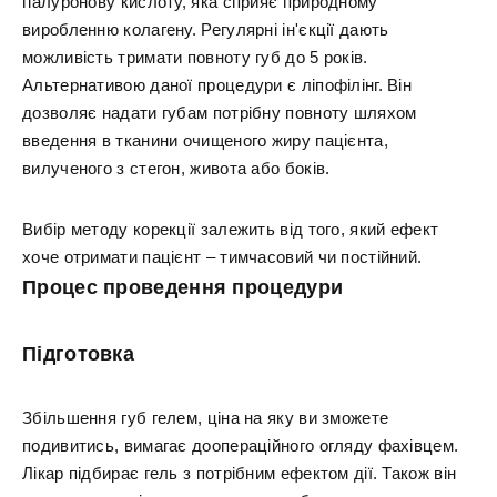
гіалуронову кислоту, яка сприяє природному
виробленню колагену. Регулярні ін'єкції дають
можливість тримати повноту губ до 5 років.
Альтернативою даної процедури є ліпофілінг. Він
дозволяє надати губам потрібну повноту шляхом
введення в тканини очищеного жиру пацієнта,
вилученого з стегон, живота або боків.
Вибір методу корекції залежить від того, який ефект
хоче отримати пацієнт – тимчасовий чи постійний.
Процес проведення процедури
Підготовка
Збільшення губ гелем, ціна на яку ви зможете
подивитись, вимагає доопераційного огляду фахівцем.
Лікар підбирає гель з потрібним ефектом дії. Також він