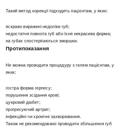
Такий метод корекції підходить пацієнтам, у яких:
яскраво виражені недоліки губ;
недостатня повнота губ або їхня некрасива форма;
на губах спостерігаються зморшки.
Протипоказання
Не можна проводити процедуру з гелем пацієнтам, у
яких:
гостра форма герпесу;
порушення зсідання крові;
цукровий діабет;
прогресуючий артрит;
інфекційні чи хронічні захворювання.
Також не рекомендовано проводити збільшення губ