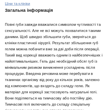
Ціни та клініки
Загальна інформація
Повні губи завжди вважалися символом чутливості та
сексуальності. Але не всі можуть похвалитися такими
даними. Щоб швидко збільшити губи, зверніться до
клініки пластичної хірургії. Результат збільшення губ
гелем можна побачити вже за дві доби після операції.
Такий вид корекції вважають одним із найбезпечніших і
найоптимальніших. Гель дає необхідний обсяг губ із
мінімальним ризиком виникнення ускладнень після
процедури. Введена речовина може перебувати в
тканинах організму від року до кількох років, залежно
від компонентів, що входять до складу гелю. Як
матеріал для корекції застосовують натуральні гелі.
Вони поділяються на тимчасову або постійну дію.
Тимчасові гелі включають до складу спеціальну