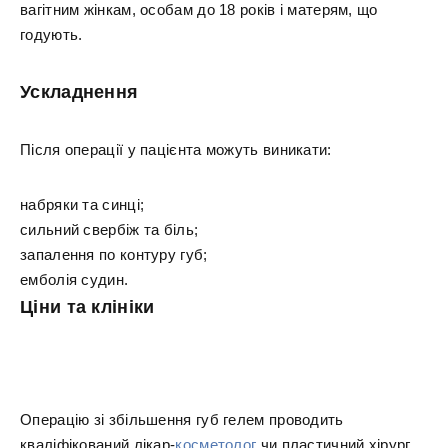
вагітним жінкам, особам до 18 років і матерям, що
годують.
Ускладнення
Після операції у пацієнта можуть виникати:
набряки та синці;
сильний свербіж та біль;
запалення по контуру губ;
емболія судин.
Ціни та клініки
Операцію зі збільшення губ гелем проводить
кваліфікований лікар-
косметолог
чи пластичний хірург.