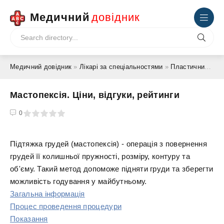
Медичний
довідник
Медичний довідник
»
Лікарі за спеціальностями
»
Пластичний хірург
Мастопексія. Ціни, відгуки, рейтинги
4
5
0
Підтяжка грудей (мастопексія) - операція з повернення
грудей її колишньої пружності, розміру, контуру та
об'єму. Такий метод допоможе підняти груди та зберегти
можливість годування у майбутньому.
Загальна інформація
Процес проведення процедури
Показання