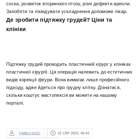
соска, розвиток вторинного птозу, різні дефекти ареоли.
Запобігти та ліквідувати ускладнення допоможе лікар.
Де зробити підтяжку грудей? Ціни та
клініки
Підтяжку грудей проводить пластичний хірург у клініках
пластичної хірургії. Ця операція належить до естетичних
видів корекції фігури. Вона вимагає лише професійного
підходу, адже йдеться про грудну клітку. Дізнатися,
скільки коштує мастопексія ви можете на нашому
порталі.
FAMILY-DOC
22 СЕР 2025, 06:40