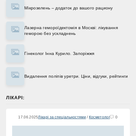
Мікрозелень – додаток до вашого рациону
Лазерна гемороїдектомія в Москві: лікування
геморою без ускладнень
Гінеколог Інна Курило. Запоріжжя
Видалення поліпів уретри. Ціни, відгуки, рейтинги
ЛІКАРІ:
17.06.2025
Лікарі за спеціальностями
/
Косметолог
0