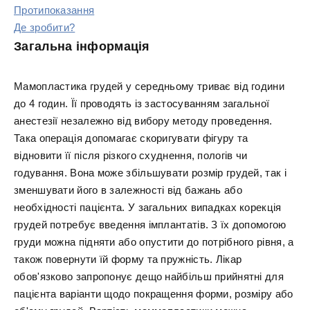
Протипоказання
Де зробити?
Загальна інформація
Мамопластика грудей у середньому триває від години
до 4 годин. Її проводять із застосуванням загальної
анестезії незалежно від вибору методу проведення.
Така операція допомагає скоригувати фігуру та
відновити її після різкого схуднення, пологів чи
годування. Вона може збільшувати розмір грудей, так і
зменшувати його в залежності від бажань або
необхідності пацієнта. У загальних випадках корекція
грудей потребує введення імплантатів. З їх допомогою
груди можна підняти або опустити до потрібного рівня, а
також повернути їй форму та пружність. Лікар
обов'язково запропонує дещо найбільш прийнятні для
пацієнта варіанти щодо покращення форми, розміру або