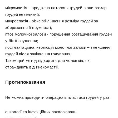
мікромастія – вроджена патологія грудей, коли розмір
грудей невеликий;
макроспатія - різке збільшення розміру грудей за
збереження її пружності;
птоз молочної залози - порушення розташування грудей
у бік її опущення;
постлактаційна інволюція молочної залози – зменшення
грудей після закінчення годування.
Також цей метод підходить для чоловіків, які
страждають від гінекомастії.
Протипоказання
Не можна проводити операцію із пластики грудей у разі:
онкології та інфекційних захворювань;