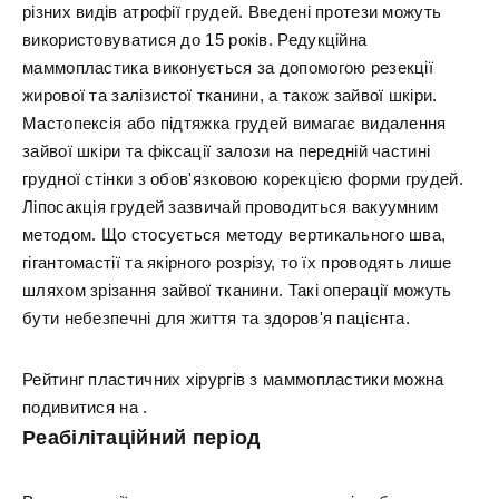
різних видів атрофії грудей. Введені протези можуть
використовуватися до 15 років. Редукційна
маммопластика виконується за допомогою резекції
жирової та залізистої тканини, а також зайвої шкіри.
Мастопексія або підтяжка грудей вимагає видалення
зайвої шкіри та фіксації залози на передній частині
грудної стінки з обов'язковою корекцією форми грудей.
Ліпосакція грудей зазвичай проводиться вакуумним
методом. Що стосується методу вертикального шва,
гігантомастії та якірного розрізу, то їх проводять лише
шляхом зрізання зайвої тканини. Такі операції можуть
бути небезпечні для життя та здоров'я пацієнта.
Рейтинг пластичних хірургів з маммопластики можна
подивитися на .
Реабілітаційний період