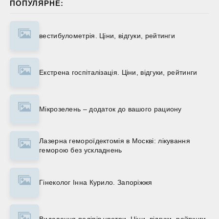
ПОПУЛЯРНЕ:
вестибулометрія. Ціни, відгуки, рейтинги
Екстрена госпіталізація. Ціни, відгуки, рейтинги
Мікрозелень – додаток до вашого рациону
Лазерна гемороїдектомія в Москві: лікування
геморою без ускладнень
Гінеколог Інна Курило. Запоріжжя
Видалення поліпів уретри. Ціни, відгуки, рейтинги