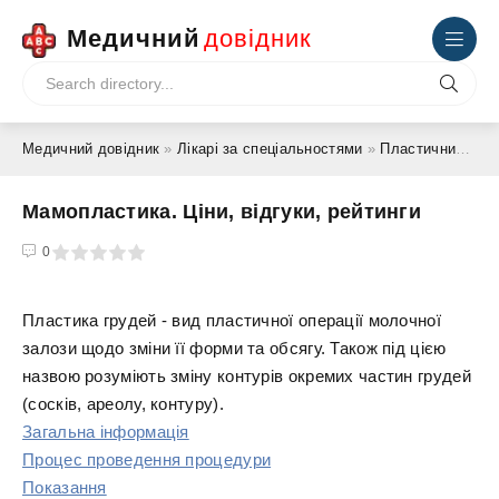
Медичний
довідник
Медичний довідник
»
Лікарі за спеціальностями
»
Пластичний хірург
Мамопластика. Ціни, відгуки, рейтинги
4
5
0
Пластика грудей - вид пластичної операції молочної
залози щодо зміни її форми та обсягу. Також під цією
назвою розуміють зміну контурів окремих частин грудей
(сосків, ареолу, контуру).
Загальна інформація
Процес проведення процедури
Показання