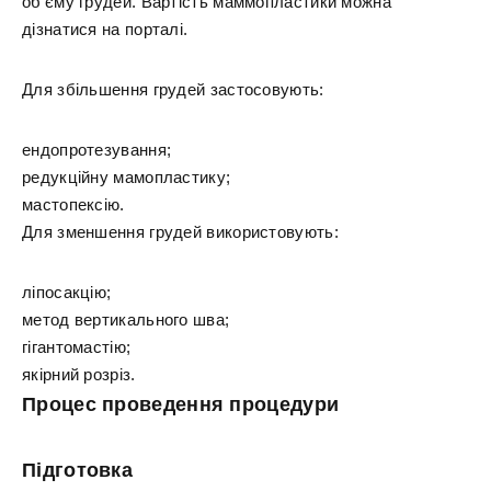
об'єму грудей. Вартість маммопластики можна
дізнатися на порталі.
Для збільшення грудей застосовують:
ендопротезування;
редукційну мамопластику;
мастопексію.
Для зменшення грудей використовують:
ліпосакцію;
метод вертикального шва;
гігантомастію;
якірний розріз.
Процес проведення процедури
Підготовка