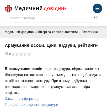
Медичний
довідник
Медичний довідник
»
Лікарі за спеціальностями
»
Пластичний хірург
Армування особи. Ціни, відгуки, рейтинги
4
5
0
Біоармування особи
– це процедура, відома також як
біоармування, що застосовується для того, щоб надати
особі початкового контуру. При цьому відбувається
розгладження зморшок, покращується стан шкіри
пацієнта.
Загальна інформація
Процес проведення процедури