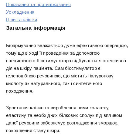
Показання та протипоказання
Ускладнення
Ціни та клініки
Загальна інформація
Біоармування вважається дуже ефективною операцією,
тому що в ході її проведення за допомогою
специфічного біостимулятора відбувається інтенсивна
дія на шкіру пацієнта. Сам біостимулятор є
гелеподібною речовиною, що містить гіалуронову
кислоту як натурального, так і синтетичного
походження.
Зростання клітин та вироблення ними колагену,
еластину та необхідних білкових сполук під впливом
даної речовини забезпечує розгладження зморшок,
покращення стану шкіри.