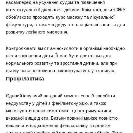
насамперед на усунення судом та підвищення
інтелектуальної діяльності дитини. Крім того, діти з ФКУ
обов'язково проходять курс масажу та лікувальної
фізкультури, а також відвідують спеціальні заняття для
розвитку логічного мислення.
Контролювати вміст амінокислоти в організмі необхідно
після закінчення дієти. Її має бути достатньо для
нормального розвитку та зростання дитини, але при
цьому вона не повинна накопичуватись у тканинах.
Профілактика
Єдиний існуючий на даний момент спосіб запобігти
недоумству у дітей з фенілкетонурією, а також
мінімізувати прояв симптомів - це дотримуватися
вказаної вище дієти. Батьки повинні майже повністю
виключити надходження фенілаланіну в організм
дитини, який необхідний виникнення своїх білків. Тому