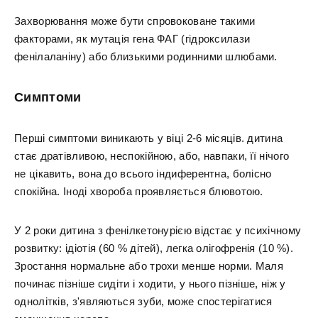
Захворювання може бути спровоковане такими
факторами, як мутація гена ФАГ (гідроксилази
фенілаланіну) або близькими родинними шлюбами.
Симптоми
Перші симптоми виникають у віці 2-6 місяців. дитина
стає дратівливою, неспокійною, або, навпаки, її нічого
не цікавить, вона до всього індиферентна, болісно
спокійна. Іноді хвороба проявляється блювотою.
У 2 роки дитина з фенілкетонурією відстає у психічному
розвитку: ідіотія (60 % дітей), легка олігофренія (10 %).
Зростання нормальне або трохи менше норми. Маля
починає пізніше сидіти і ходити, у нього пізніше, ніж у
однолітків, з'являються зуби, може спостерігатися