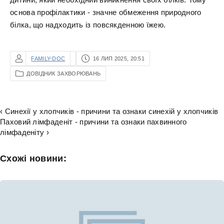
основа профілактики - значне обмеження природного
білка, що надходить із повсякденною їжею.
FAMILY-DOC
16 ЛИП 2025, 20:51
ДОВІДНИК ЗАХВОРЮВАНЬ
‹ Синехії у хлопчиків - причини та ознаки синехій у хлопчиків
Паховий лімфаденіт - причини та ознаки пахвинного
лімфаденіту ›
Схожі новини: