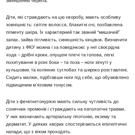
зменшення черепа.
Діти, які страждають на цю хворобу, мають особливу
зовнішність: світле волосся, блакитні очі, позбавлена
пігменту шкіра. Їх характерний так званий “мишачий”
запах, зайва пітливість, синюшність кінцівок. Визначити
дитину з ФКУ можна і за поведінкою: у неї своєрідна
хода – дрібні кроки, опущені плечі та голова, легкі
похитування в різні боки – та поза – ноги зігнуті у
кульшових та колінних суглобах та широко розставлені.
Сидить малюк, підібгавши ноги під себе, що обумовлено
підвищеним м'язовим тонусом.
Діти з фенілкетонурією мають сильну чутливість до
сонячних променів і страждають на патологічні травми.
У них визначають артеріальну гіпотонію, екзему та
дерматит. У деяких хворих спостерігаються епілептичні
напади, що з віком проходять.