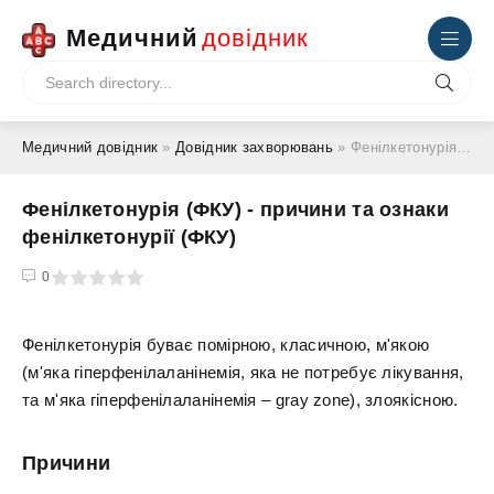
Медичний
довідник
Медичний довідник
»
Довідник захворювань
» Фенілкетонурія (ФКУ) - причини та ознаки фенілкетонурії (ФКУ)
Фенілкетонурія (ФКУ) - причини та ознаки
фенілкетонурії (ФКУ)
4
5
0
Фенілкетонурія буває помірною, класичною, м'якою
(м'яка гіперфенілаланінемія, яка не потребує лікування,
та м'яка гіперфенілаланінемія – gray zone), злоякісною.
Причини