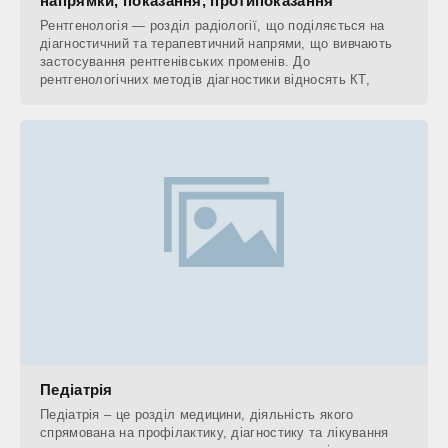
напрямки, показання, протипоказання
Рентгенологія — розділ радіології, що поділяється на
діагностичний та терапевтичний напрями, що вивчають
застосування рентгенівських променів. До
рентгенологічних методів діагностики відносять КТ,
Педіатрія
Педіатрія – це розділ медицини, діяльність якого
спрямована на профілактику, діагностику та лікування