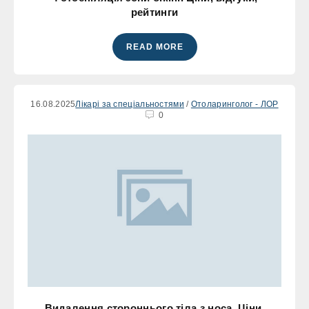
рейтинги
READ MORE
16.08.2025
Лікарі за спеціальностями
/
Отоларинголог - ЛОР
0
Видалення стороннього тіла з носа. Ціни,