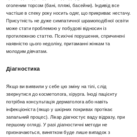
оголеним торсом (бані, пляжі, басейни). Індивід все
частіше в спеку року носить одяг, що прикриває нестачу.
Присутність не дуже симпатичної шрамоподібної освіти
може стати проблемою у побудові відносин із
протилежною статтю. Психічні порушення, спричинені
наявністю цього недоліку, притаманні жінкам та
молодим дівчатам.
Діагностика
Якщо ви виявили у себе цю зміну на тілі, слід
звернутися до косметолога, хірурга. Іноді пацієнту
потрібна консультація дерматолога або навіть
інфекціоніста (якщо у шкірних покривах протікає
запальний процес). Лікар діагностує ваду відразу, при
першому огляді. У разі діагностичні методи не
призначаються, винятком буде лише випадок з