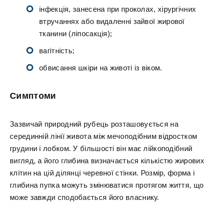
інфекція, занесена при проколах, хірургічних
втручаннях або видаленні зайвої жирової
тканини (ліпосакція);
вагітність;
обвисання шкіри на животі із віком.
Симптоми
Зазвичай природний рубець розташовується на
серединній лінії живота між мечоподібним відростком
грудини і лобком. У більшості він має лійкоподібний
вигляд, а його глибина визначається кількістю жирових
клітин на цій ділянці черевної стінки. Розмір, форма і
глибина пупка можуть змінюватися протягом життя, що
може завжди сподобається його власнику.