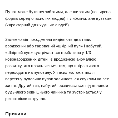
Пупок може бути неглибокими, але широким (поширена
форма серед опасистих людей) і глибоким, але вузьким
(характерний для худших людей).
Залежно від походження виділяють два типи:
вроджений або так званий «шкірний пуп» і набутий.
«Шкірний пуп» зустрічається приблизно у 1/3
новонароджених дітей і є вродженою аномалією
розвитку, яка проявляється тим, що шкіра живота
переходить на пуповину. У таких малюків після
перетину пуповини пупок залишається опуклим на все
життя. Другий тип, набутий, розвивається під впливом
будь-якого зовнішнього чинника та зустрічається у
різних вікових групах.
Причини