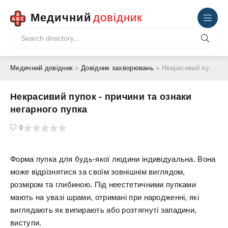
Медичний
довідник
Медичний довідник
»
Довідник захворювань
» Некрасивий пупок - причини та ознаки негарного пупка
Некрасивий пупок - причини та ознаки
негарного пупка
4
5
0
Форма пупка для будь-якої людини індивідуальна. Вона
може відрізнятися за своїм зовнішнім виглядом,
розміром та глибиною. Під неестетичними пупками
мають на увазі шрами, отримані при народженні, які
виглядають як випирають або розтягнуті западини,
виступи.