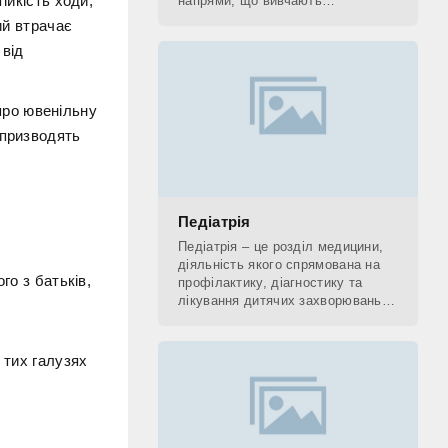
ійкість ходи,
напрями, що вивчають
застосування рентгенівських
ий втрачає
променів. До рентгенологічних
 від
методів діагностики відносять КТ,
 про ювенільну
 призводять
Педіатрія
Педіатрія – це розділ медицини,
діяльність якого спрямована на
го з батьків,
профілактику, діагностику та
лікування дитячих захворювань, а
також на поетапне відновлення
(реабілітацію) дитини. Фахівець,
який
 тих галузях