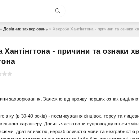
»
Довідник захворювань
» Хвороба Хантінгтона - причини та ознаки х
 Хантінгтона - причини та ознаки х
тона
типи захворювання. Залежно від прояву перших ознак виділяю
го віку (в 30-40 років) - посмикування кінцівок, торсу та лицеви
вільного характеру. Досить часто вони супроводжуються змін
сіями, дратівливістю, нерозбірливістю мови та незграбністю р