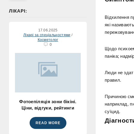
ЛІКАРІ:
Відхилення пр
які називают
17.06.2025
пережовуванн
Лікарі за спеціальностями
/
Косметолог
0
Щодо психоемо
паніка; надмі
Люди не здатн
правил.
Причиною сме
Фотоепіляція зони бікіні.
наприклад, п
Ціни, відгуки, рейтинги
суїцид.
Діагност
READ MORE