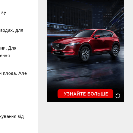
ізу
 водах, для
ини. Для
ження
ни плода. Але
кування від