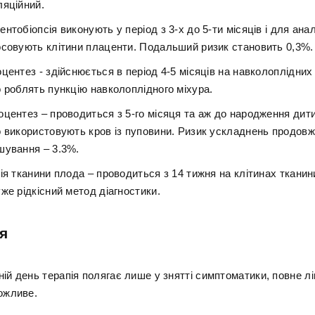
ляційний.
нтобіопсія виконують у період з 3-х до 5-ти місяців і для анал
осовують клітини плаценти. Подальший ризик становить 0,3%.
центез - здійснюється в період 4-5 місяців на навколоплідних
 роблять пункцію навколоплідного міхура.
оцентез – проводиться з 5-го місяця та аж до народження дит
о використовують кров із пуповини. Ризик ускладнень продов
шування – 3.3%.
ія тканини плода – проводиться з 14 тижня на клітинах ткани
же рідкісний метод діагностики.
я
ій день терапія полягає лише у знятті симптоматики, повне лі
можливе.