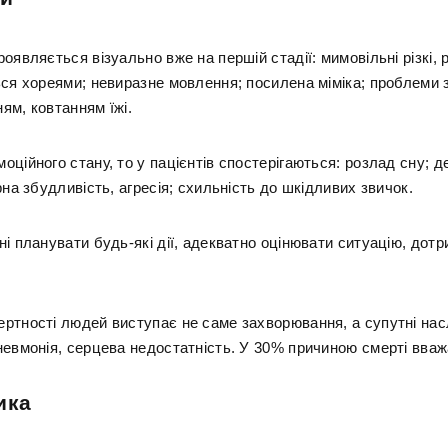
оявляється візуально вже на першій стадії: мимовільні різкі, р
ься хореями; невиразне мовлення; посилена міміка; проблеми 
ям, ковтанням їжі.
ційного стану, то у пацієнтів спостерігаються: розлад сну; д
рна збудливість, агресія; схильність до шкідливих звичок.
і планувати будь-які дії, адекватно оцінювати ситуацію, дот
ртності людей виступає не саме захворювання, а супутні нас
невмонія, серцева недостатність. У 30% причиною смерті вва
ика