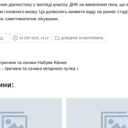
ню діагностику у вигляді аналізу ДНК на виявлення гена, що м
ю головного мозку. Це дозволить виявити ваду на ранніх стаді
нє симптоматичне лікування.
OC
24 СЕР 2025, 14:12
ДОВІДНИК ЗАХВОРЮВАНЬ
 причини та ознаки Набряк Квінке
- причини та ознаки негарного пупка ›
ини: