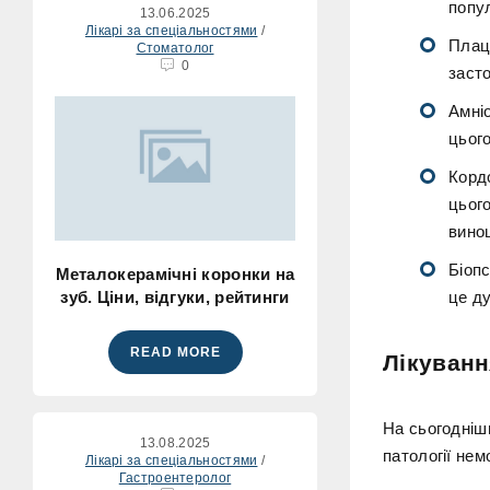
попу
13.06.2025
Лікарі за спеціальностями
/
Плаце
Стоматолог
0
заст
Амніо
цього
Корд
цьог
вино
Біопс
Металокерамічні коронки на
зуб. Ціни, відгуки, рейтинги
це ду
READ MORE
Лікуванн
На сьогоднішн
13.08.2025
патології не
Лікарі за спеціальностями
/
Гастроентеролог