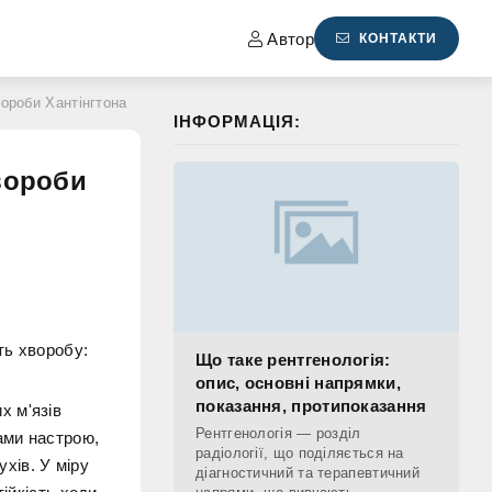
Автор
КОНТАКТИ
вороби Хантінгтона
ІНФОРМАЦІЯ:
вороби
ть хворобу:
Що таке рентгенологія:
опис, основні напрямки,
показання, протипоказання
х м'язів
Рентгенологія — розділ
ами настрою,
радіології, що поділяється на
ухів. У міру
діагностичний та терапевтичний