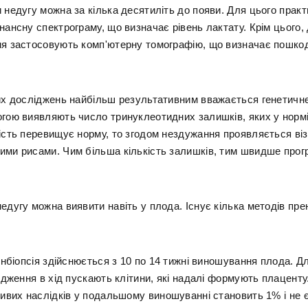
 недугу можна за кілька десятиліть до появи. Для цього прак
нансну спектрограму, що визначає рівень лактату. Крім цього,
ня застосовують комп'ютерну томографію, що визначає пошкод
вих досліджень найбільш результативним вважається генетичн
огою виявляють число тринуклеотидних залишків, яких у нормі
кість перевищує норму, то згодом нездужання проявляється ві
ими рисами. Чим більша кількість залишків, тим швидше прог
едугу можна виявити навіть у плода. Існує кілька методів пре
нбіопсія здійснюється з 10 по 14 тижні виношування плода. Д
дження в хід пускають клітини, які надалі формують плаценту
ивих наслідків у подальшому виношуванні становить 1% і не 