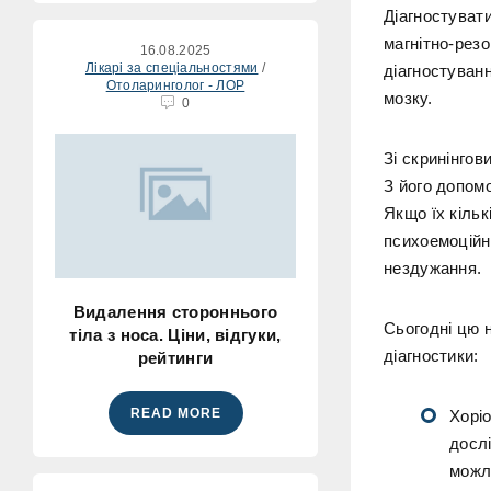
Діагностувати
магнітно-резо
16.08.2025
Лікарі за спеціальностями
/
діагностуван
Отоларинголог - ЛОР
мозку.
0
Зі скринінго
З його допом
Якщо їх кіль
психоемоційн
нездужання.
Видалення стороннього
Сьогодні цю н
тіла з носа. Ціни, відгуки,
діагностики:
рейтинги
READ MORE
Хоріо
дослі
можл