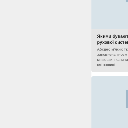
Якими бувают
рухової систе
Абсцес м'яких тк
заповнена гноєм
м'язових тканина
клітковині.