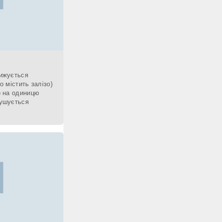
нижується
о містить залізо)
ь) на одиницю
рушується