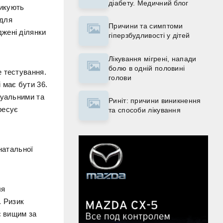
діабету. Медичний блог
тикують
 для
Причини та симптоми
жені ділянки
гіперзбудливості у дітей
Лікування мігрені, напади
болю в одній половині
е тестування.
голови
 має бути 36.
зуальними та
Риніт: причини виникнення
ресує
та способи лікування
натальної
ля
. Ризик
є вищим за