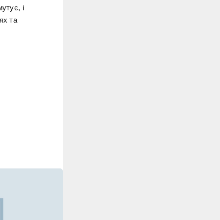
утує, і
ях та