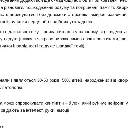
есування додаються ще складнощі або біль при ковтанні, нест
а рівноваги, пошкодження розуму та погіршення пам'яті. Хвор
ість пересуватися без допомоги сторонніх і вмирає, зазвичай,
онії, зупинки серця або подібних ускладнень.
о-підліткового віку – поява сигналів у ранньому віці свідчить
у недуги (важку з яскраво вираженими характеристиками, що
идкої інвалідності та дуже швидкої течії).
нали з'являються 30-50 років. 50% дітей, народжених від хворо
 патологію.
 може спровокувати хантінгтін – білок, який руйнує нейрони у
повідають за інтелект, рухи, емоції.
и