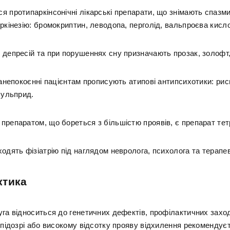
 протипаркінсонічні лікарські препарати, що знімають спазми 
ркінезію: бромокриптин, леводопа, перголід, вальпроєва кисл
 депресій та при порушеннях сну призначають прозак, золофт
занепокоєнні пацієнтам прописують атипові антипсихотики: ри
сульприд.
препаратом, що бореться з більшістю проявів, є препарат те
одять фізіатрію під наглядом невролога, психолога та терапе
ктика
уга відноситься до генетичних дефектів, профілактичних заход
 підозрі або високому відсотку прояву відхилення рекомендує