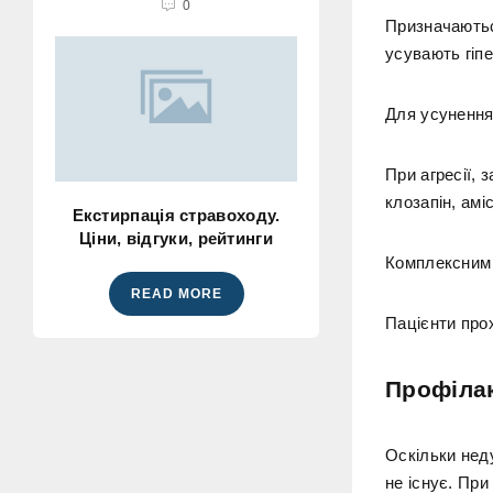
0
Призначаються
усувають гіпе
Для усунення
При агресії, 
клозапін, амі
Екстирпація стравоходу.
Ціни, відгуки, рейтинги
Комплексним 
READ MORE
Пацієнти прох
Профіла
Оскільки нед
не існує. При