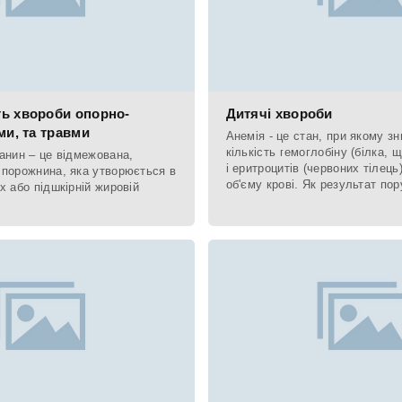
ь хвороби опорно-
Дитячі хвороби
ми, та травми
Анемія - це стан, при якому з
кількість гемоглобіну (білка, щ
анин – це відмежована,
і еритроцитів (червоних тілец
 порожнина, яка утворюється в
об'єму крові. Як результат по
х або підшкірній жировій