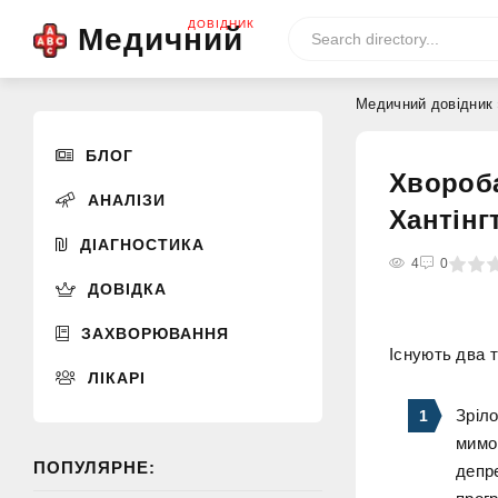
ДОВІДНИК
Медичний
Медичний довідник
БЛОГ
Хвороба
АНАЛІЗИ
Хантінг
ДІАГНОСТИКА
0
1
2
3
4
4
5
0
ДОВІДКА
ЗАХВОРЮВАННЯ
Існують два 
ЛІКАРІ
Зріло
мимо
ПОПУЛЯРНЕ:
депре