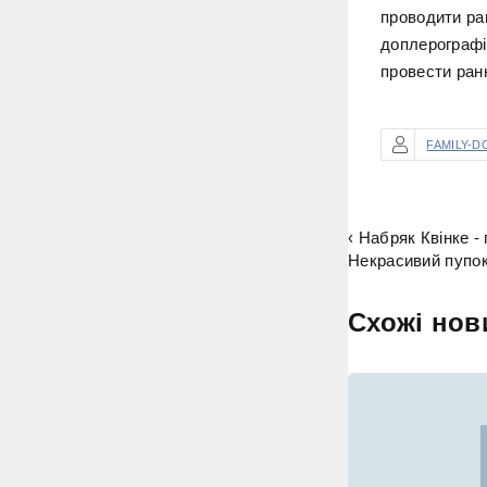
проводити ран
доплерографі
провести ран
FAMILY-D
‹ Набряк Квінке -
Некрасивий пупок 
Схожі нов