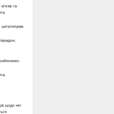
м'язів та
ота.
, циталопрам.
сперидон,
трабеназин.
вта.
ів щодо неї
ться