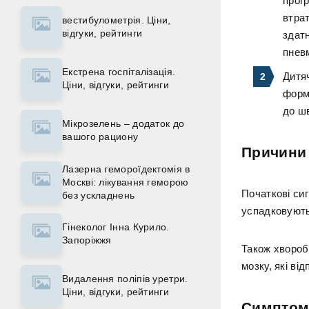
прогр
втрат
вестибулометрія. Ціни,
відгуки, рейтинги
здатн
пневм
Екстрена госпіталізація.
Дитяч
Ціни, відгуки, рейтинги
форм
до шв
Мікрозелень – додаток до
вашого рациону
Причини
Лазерна гемороїдектомія в
Москві: лікування геморою
Початкові сиг
без ускладнень
успадковують
Гінеколог Інна Курило.
Запоріжжя
Також хвороба
мозку, які від
Видалення поліпів уретри.
Ціни, відгуки, рейтинги
Симптом