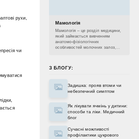
аптові рухи,
Мамологія
з
Мамологія – це розділ медицини,
який займається вивченням
анатомо-фізіологічних
особливостей молочних залоз,
епресія чи
діагностикою патологічних
процесів, що проходять у
молочних залозах, лікуванням та
З БЛОГУ:
римуватися
Задишка: прояв втоми чи
небезпечний симптом
лідки,
Як лікувати ячмінь у дитини:
жається
способи та ліки. Медичний
блог
Сучасні можливості
профілактики цукрового