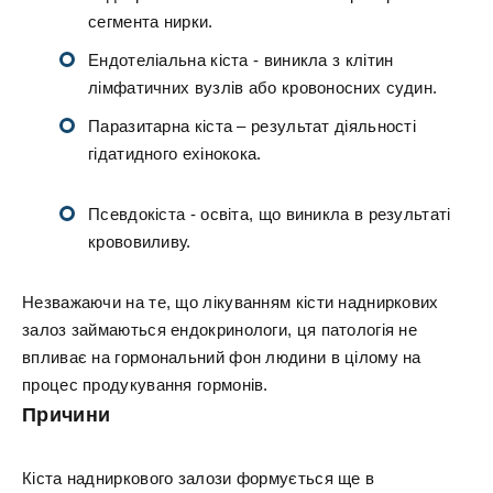
сегмента нирки.
Ендотеліальна кіста - виникла з клітин
лімфатичних вузлів або кровоносних судин.
Паразитарна кіста – результат діяльності
гідатидного ехінокока.
Псевдокіста - освіта, що виникла в результаті
крововиливу.
Незважаючи на те, що лікуванням кісти надниркових
залоз займаються ендокринологи, ця патологія не
впливає на гормональний фон людини в цілому на
процес продукування гормонів.
Причини
Кіста надниркового залози формується ще в