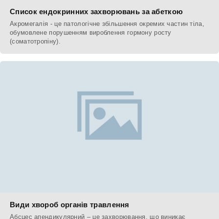
Список ендокринних захворювань за абеткою
Акромегалія - це патологічне збільшення окремих частин тіла,
обумовлене порушенням вироблення гормону росту
(соматотропіну).
Види хвороб органів травлення
Абсцес апендикулярний – це захворювання, що виникає