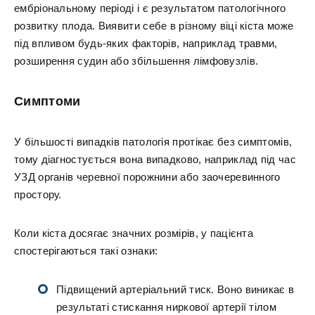
ембріональному періоді і є результатом патологічного
розвитку плода. Виявити себе в різному віці кіста може
під впливом будь-яких факторів, наприклад травми,
розширення судин або збільшення лімфовузлів.
Симптоми
У більшості випадків патологія протікає без симптомів,
тому діагностується вона випадково, наприклад під час
УЗД органів черевної порожнини або заочеревинного
простору.
Коли кіста досягає значних розмірів, у пацієнта
спостерігаються такі ознаки:
Підвищений артеріальний тиск. Воно виникає в
результаті стискання ниркової артерії тілом