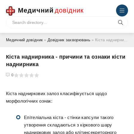
Медичний
довідник
Медичний довідник
»
Довідник захворювань
» Кіста наднирника - причини та ознаки кісти наднирника
Кіста наднирника - причини та ознаки кісти
наднирника
4
5
0
Кіста надниркових залоз класифікується щодо
морфологічних ознак:
Епітеліальна кіста - стінки капсули такого
утворення складаються з кіркового шару
надниркових залоз або клітинсекреторного