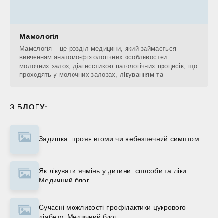
Мамологія
Мамологія – це розділ медицини, який займається
вивченням анатомо-фізіологічних особливостей
молочних залоз, діагностикою патологічних процесів, що
проходять у молочних залозах, лікуванням та
З БЛОГУ:
Задишка: прояв втоми чи небезпечний симптом
Як лікувати ячмінь у дитини: способи та ліки.
Медичний блог
Сучасні можливості профілактики цукрового
діабету. Медичний блог