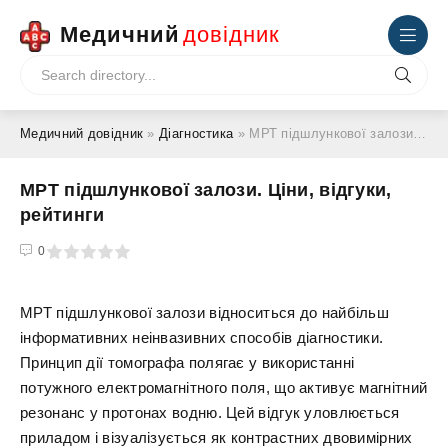
Медичний
довідник
Медичний довідник
»
Діагностика
» МРТ підшлункової залози. Ціни, відгуки, рейтинги
МРТ підшлункової залози. Ціни, відгуки,
рейтинги
4
5
0
МРТ підшлункової залози відноситься до найбільш
інформативних неінвазивних способів діагностики.
Принцип дії томографа полягає у використанні
потужного електромагнітного поля, що активує магнітний
резонанс у протонах водню. Цей відгук уловлюється
приладом і візуалізується як контрастних двовимірних