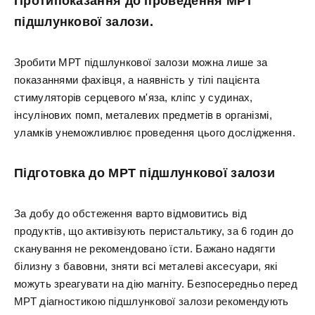
Протипоказання до проведення МРТ
підшлункової залози.
Зробити МРТ підшлункової залози можна лише за
показаннями фахівця, а наявність у тілі пацієнта
стимуляторів серцевого м'яза, кліпс у судинах,
інсулінових помп, металевих предметів в організмі,
уламків унеможливлює проведення цього дослідження.
Підготовка до МРТ підшлункової залози
За добу до обстеження варто відмовитись від
продуктів, що активізують перистальтику, за 6 годин до
сканування не рекомендовано їсти. Бажано надягти
білизну з бавовни, зняти всі металеві аксесуари, які
можуть зреагувати на дію магніту. Безпосередньо перед
МРТ діагностикою підшлункової залози рекомендують