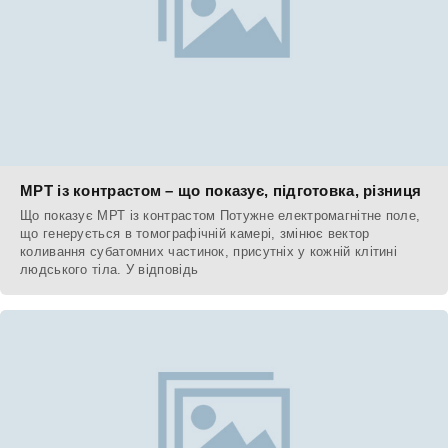
МРТ із контрастом – що показує, підготовка, різниця
Що показує МРТ із контрастом Потужне електромагнітне поле,
що генерується в томографічній камері, змінює вектор
коливання субатомних частинок, присутніх у кожній клітині
людського тіла. У відповідь