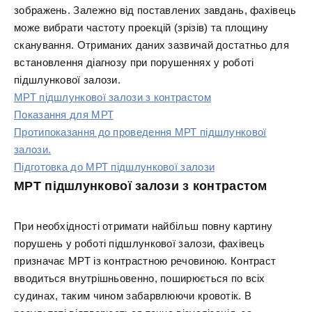
зображень. Залежно від поставлених завдань, фахівець
може вибрати частоту проекцій (зрізів) та площину
сканування. Отриманих даних зазвичай достатньо для
встановлення діагнозу при порушеннях у роботі
підшлункової залози.
МРТ підшлункової залози з контрастом
Показання для МРТ
Протипоказання до проведення МРТ підшлункової
залози.
Підготовка до МРТ підшлункової залози
МРТ підшлункової залози з контрастом
При необхідності отримати найбільш повну картину
порушень у роботі підшлункової залози, фахівець
призначає МРТ із контрастною речовиною. Контраст
вводиться внутрішньовенно, поширюється по всіх
судинах, таким чином забарвлюючи кровотік. В