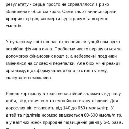
результату - серце просто не справлялося з різко
збільшеним обсягом крові. Саме так з'явилися фрази
«розрив серця», «померти від страху» та «гормон
смерті».
У сучасному світі під час стресових ситуацій нам рідко
потрібна фізична сила. Проблеми часто вирішуються за
допомогою фінансових коштів, а небезпечні поєдинки
змінилися на словесні перепалки. Але біохімічні реакції
організму, що сформувалися багато століть тому,
скасувати неможливо.
Рівень кортизолу в крові непостійний залежить від часу
доби, віку, фізичного та емоційного стану людини. Для
дорослих він становить від 140 до 650 нмоль/літр. У
дітей та підлітків нормою вважається 80-600 нмоль/літр,
а у вагітних жінок природне підвищення рівня у 3-5 разів.