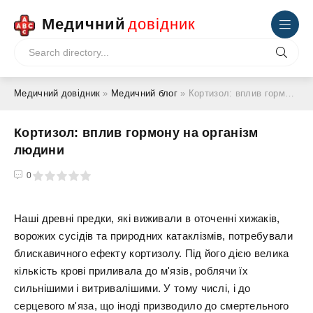
Медичний
довідник
Медичний довідник
»
Медичний блог
» Кортизол: вплив гормону на організм людини
Кортизол: вплив гормону на організм
людини
4
5
0
Наші древні предки, які виживали в оточенні хижаків,
ворожих сусідів та природних катаклізмів, потребували
блискавичного ефекту кортизолу. Під його дією велика
кількість крові приливала до м'язів, роблячи їх
сильнішими і витривалішими. У тому числі, і до
серцевого м'яза, що іноді призводило до смертельного