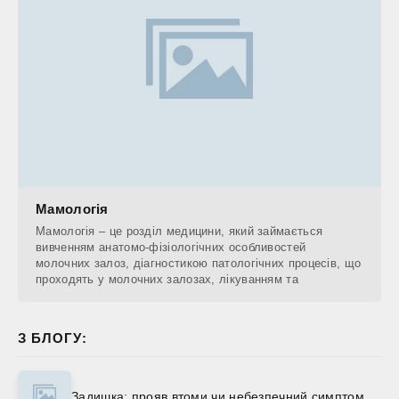
Мамологія
Мамологія – це розділ медицини, який займається
вивченням анатомо-фізіологічних особливостей
молочних залоз, діагностикою патологічних процесів, що
проходять у молочних залозах, лікуванням та
З БЛОГУ:
Задишка: прояв втоми чи небезпечний симптом