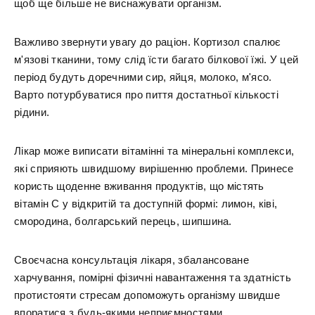
щоб ще більше не виснажувати організм.
Важливо звернути увагу до раціон. Кортизол спалює
м'язові тканини, тому слід їсти багато білкової їжі. У цей
період будуть доречними сир, яйця, молоко, м'ясо.
Варто потурбуватися про пиття достатньої кількості
рідини.
Лікар може виписати вітамінні та мінеральні комплекси,
які сприяють швидшому вирішенню проблеми. Принесе
користь щоденне вживання продуктів, що містять
вітамін С у відкритій та доступній формі: лимон, ківі,
смородина, болгарський перець, шипшина.
Своєчасна консультація лікаря, збалансоване
харчування, помірні фізичні навантаження та здатність
протистояти стресам допоможуть організму швидше
впоратися з будь-якими неприємностями.