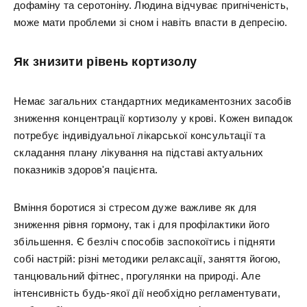
дофаміну та серотоніну. Людина відчуває пригніченість,
може мати проблеми зі сном і навіть впасти в депресію.
Як знизити рівень кортизолу
Немає загальних стандартних медикаментозних засобів
зниження концентрації кортизолу у крові. Кожен випадок
потребує індивідуальної лікарської консультації та
складання плану лікування на підставі актуальних
показників здоров'я пацієнта.
Вміння боротися зі стресом дуже важливе як для
зниження рівня гормону, так і для профілактики його
збільшення. Є безліч способів заспокоїтись і підняти
собі настрій: різні методики релаксації, заняття йогою,
танцювальний фітнес, прогулянки на природі. Але
інтенсивність будь-якої дії необхідно регламентувати,