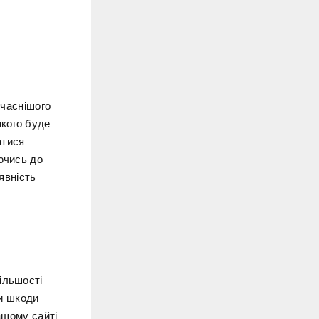
учаснішого
якого буде
атися
ючись до
явність
ільшості
ти шкоди
ашому сайті