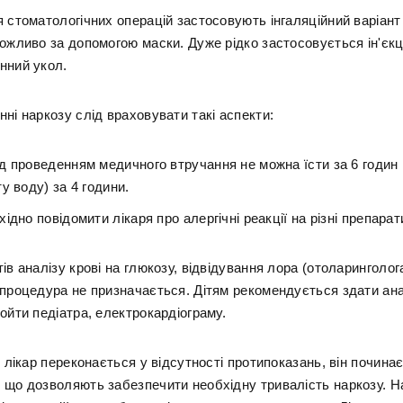
 стоматологічних операцій застосовують інгаляційний варіант
ожливо за допомогою маски. Дуже рідко застосовується ін'єкц
нний укол.
ні наркозу слід враховувати такі аспекти:
 проведенням медичного втручання не можна їсти за 6 годин і
у воду) за 4 години.
ідно повідомити лікаря про алергічні реакції на різні препарат
ів аналізу крові на глюкозу, відвідування лора (отоларинголог
 процедура не призначається. Дітям рекомендується здати анал
ойти педіатра, електрокардіограму.
к лікар переконається у відсутності протипоказань, він почина
 що дозволяють забезпечити необхідну тривалість наркозу. 