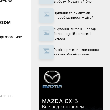
жить за
діабету. Медичний блог
Причини та симптоми
гіперзбудливості у дітей
озом
Лікування мігрені, напади
болю в одній половині
аркозом, має
голови
Риніт: причини виникнення
та способи лікування
и якість