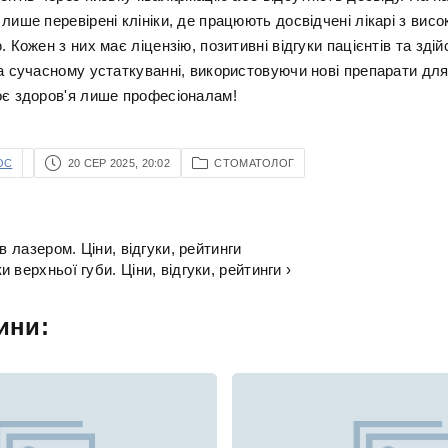
лише перевірені клініки, де працюють досвідчені лікарі з вис
. Кожен з них має ліцензію, позитивні відгуки пацієнтів та здій
а сучасному устаткуванні, використовуючи нові препарати для
оє здоров'я лише професіоналам!
OC
20 СЕР 2025, 20:02
СТОМАТОЛОГ
в лазером. Ціни, відгуки, рейтинги
 верхньої губи. Ціни, відгуки, рейтинги ›
ини: