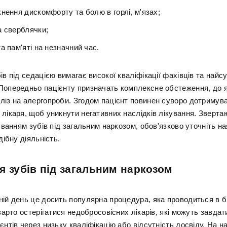
нення дискомфорту та болю в горлі, м'язах;
а сверблячки;
а пам'яті на незначний час.
ів під седацією вимагає високої кваліфікації фахівців та найс
Попередньо пацієнту призначать комплексне обстеження, до 
ліз на алергопроби. Згодом пацієнт повинен суворо дотримув
 лікаря, щоб уникнути негативних наслідків лікування. Зверта
куванням зубів під загальним наркозом, обов'язково уточніть на
дібну діяльність.
я зубів під загальним наркозом
ній день це досить популярна процедура, яка проводиться в б
 варто остерігатися недобросовісних лікарів, які можуть завда
єнтів через низьку кваліфікацію або відсутність досвіду. На н