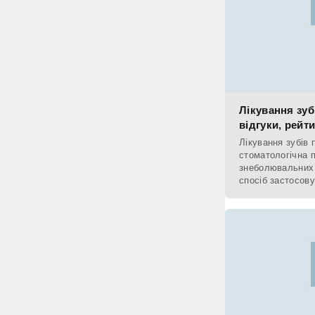
Лікування зуб
відгуки, рейт
Лікування зубів 
стоматологічна 
знеболювальних 
спосіб застосову
процесі маніпуля