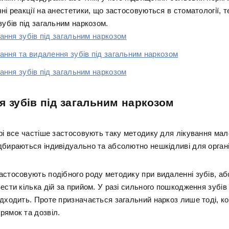
ні реакції на анестетики, що застосовуються в стоматології, 
зубів під загальним наркозом.
ання зубів під загальним наркозом
ання та видалення зубів під загальним наркозом
ання зубів під загальним наркозом
я зубів під загальним наркозом
рі все частіше застосовують таку методику для лікування мал
дбираються індивідуально та абсолютно нешкідливі для орган
астосовують подібного роду методику при видаленні зубів, або
ести кілька дій за прийом. У разі сильного пошкодження зубів
дходить. Проте призначається загальний наркоз лише тоді, ко
рямок та дозвіл.