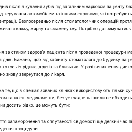
днів після лікування зубів під загальним наркозом пацієнту б
ід керування автомобілем та іншими справами, які потребують
ентрації. Безпосередньо після стоматологічних операцій протя
вживати важку, жирну та смажену їжу. Потрібно дотримуватись 
я за станом здоров'я пацієнта після проведеної процедури м
а днів. Бажано, щоб від кабінету стоматолога до будинку паці
 хтось із рідних, друзів та близьких. У разі виникнення дис
но знову звернутися до лікаря.
 те, що в спеціалізованих клініках використовують тільки суч
сом та якісні медикаменти, без ускладнень інколи не обходить
ни досить рідко, це можуть бути:
ття запаморочення та сплутаності свідомості ще деякий час п
едення процедури;