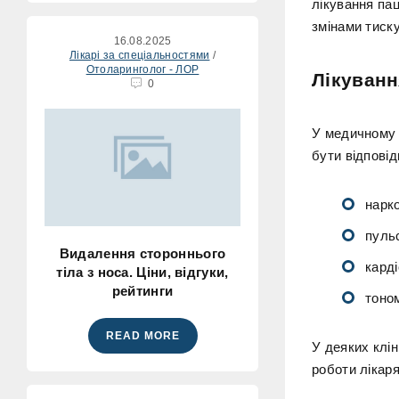
лікування пац
змінами тиску
16.08.2025
Лікарі за спеціальностями
/
Отоларинголог - ЛОР
Лікуванн
0
У медичному з
бути відпові
нарк
пуль
Видалення стороннього
карді
тіла з носа. Ціни, відгуки,
рейтинги
тоно
READ MORE
У деяких клін
роботи лікаря