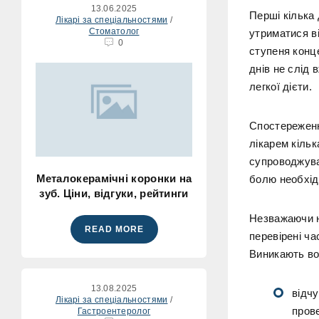
13.06.2025
Перші кілька 
Лікарі за спеціальностями
/
Стоматолог
утриматися в
0
ступеня конц
днів не слід 
легкої дієти.
Спостереженн
лікарем кільк
супроводжував
Металокерамічні коронки на
болю необхід
зуб. Ціни, відгуки, рейтинги
Незважаючи на
READ MORE
перевірені ча
Виникають во
13.08.2025
відчу
Лікарі за спеціальностями
/
пров
Гастроентеролог