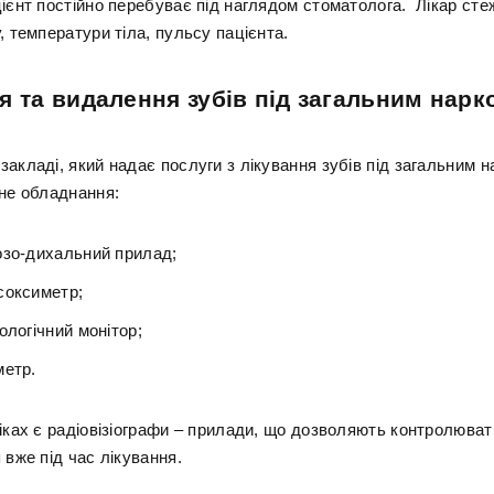
ієнт постійно перебуває під наглядом стоматолога. Лікар сте
, температури тіла, пульсу пацієнта.
я та видалення зубів під загальним нарк
акладі, який надає послуги з лікування зубів під загальним н
дне обладнання:
озо-дихальний прилад;
соксиметр;
ологічний монітор;
метр.
іках є радіовізіографи – прилади, що дозволяють контролюват
 вже під час лікування.