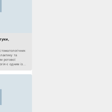
гуки,
 стоматологічних
ілактику та
ми ротової
гія є одним із