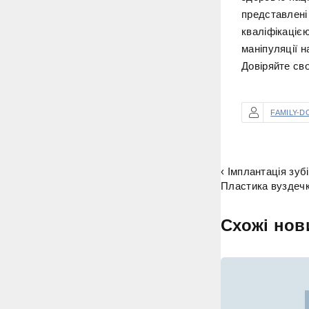
представлені 
кваліфікацією
маніпуляції н
Довіряйте св
FAMILY-D
‹ Імплантація зубі
Пластика вуздечки
Схожі нов