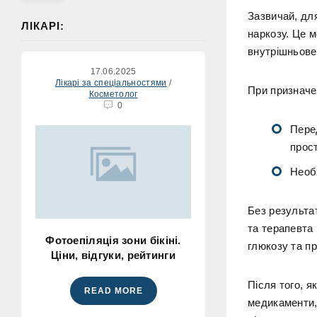
Зазвичай, для
ЛІКАРІ:
наркозу. Це м
внутрішньове
17.06.2025
Лікарі за спеціальностями
/
При призначен
Косметолог
0
Перед
прост
Необх
Без результат
та терапевта
Фотоепіляція зони бікіні.
глюкозу та пр
Ціни, відгуки, рейтинги
Після того, я
READ MORE
медикаменти,