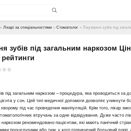
»
Лікарі за спеціальностями
»
Стоматолог
» Лікування зубів під загальним наркозо
ня зубів під загальним наркозом Цін
, рейтинги
бів під загальним наркозом – процедура, яка проводиться за 
цієнта у сон. Цей тип медичної допомоги дозволяє уникнути б
хворому під час проведення маніпуляцій. Крім того, лікар зм
стоматологічних втручань за одне відвідування. Дуже часто лі
м наркозом рекомендовано пацієнтам, які мають панічний стра
ими процедурами або тим, у кого підвищений больовий поріг. 