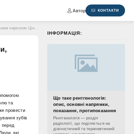
Автор
КОНТАКТИ
м Ціни, відгуки, рейтинги
ІНФОРМАЦІЯ:
и,
допомогою
Що таке рентгенологія:
олю та
опис, основні напрямки,
оже провести
показання, протипоказання
кування зубів
Рентгенологія — розділ
радіології, що поділяється на
х перед
діагностичний та терапевтичний
Люди, які