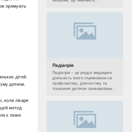
напрями, що вивчають
застосування рентгенівських
теж прямують
променів. До рентгенологічних
методів діагностики відносять КТ,
Педіатрія
Педіатрія – це розділ медицини,
еньких дітей.
діяльність якого спрямована на
профілактику, діагностику та
ізму дитини.
лікування дитячих захворювань, а
також на поетапне відновлення
(реабілітацію) дитини. Фахівець,
, коли лікаря
який
 цей метод
ли є певні