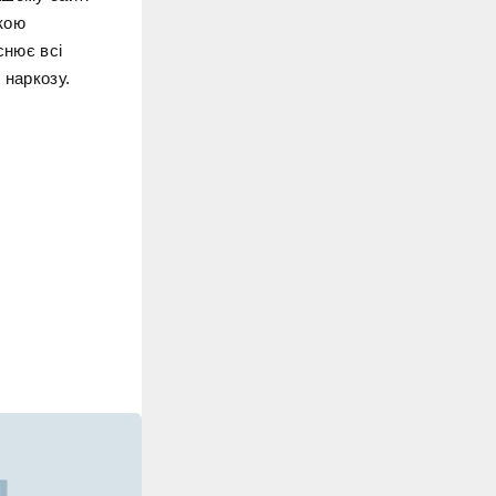
окою
снює всі
 наркозу.