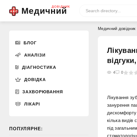
ДОВІДНИК
Медичний
Медичний довідник
БЛОГ
Лікуван
АНАЛІЗИ
відгуки
ДІАГНОСТИКА
0
1
2
3
4
4
5
0
ДОВІДКА
ЗАХВОРЮВАННЯ
Лікування зу
ЛІКАРІ
занурення па
дискомфорту 
кілька видів 
під загальни
ПОПУЛЯРНЕ:
стоматологічн