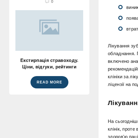
0
виник
появ
втрат
Лікування зуб
обладнання. 
Екстирпація стравоходу.
включено ана
Ціни, відгуки, рейтинги
рекомендацій
клініки за лі
READ MORE
ліцензії на по
Лікуванн
На сьогодніш
клінік, проте
здоров'ю паці