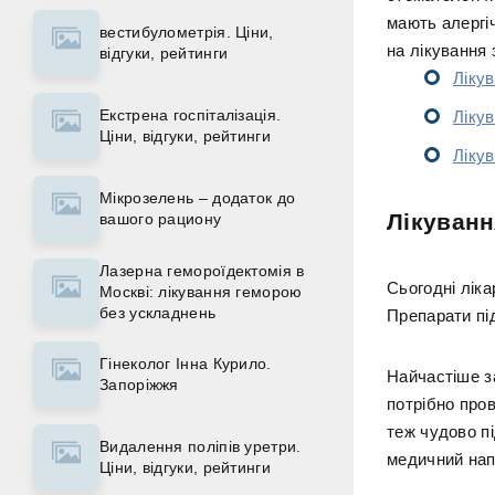
мають алергіч
вестибулометрія. Ціни,
на лікування 
відгуки, рейтинги
Лікув
Екстрена госпіталізація.
Лікув
Ціни, відгуки, рейтинги
Лікув
Мікрозелень – додаток до
Лікуванн
вашого рациону
Лазерна гемороїдектомія в
Сьогодні ліка
Москві: лікування геморою
без ускладнень
Препарати пі
Гінеколог Інна Курило.
Найчастіше з
Запоріжжя
потрібно пров
теж чудово пі
Видалення поліпів уретри.
медичний нап
Ціни, відгуки, рейтинги