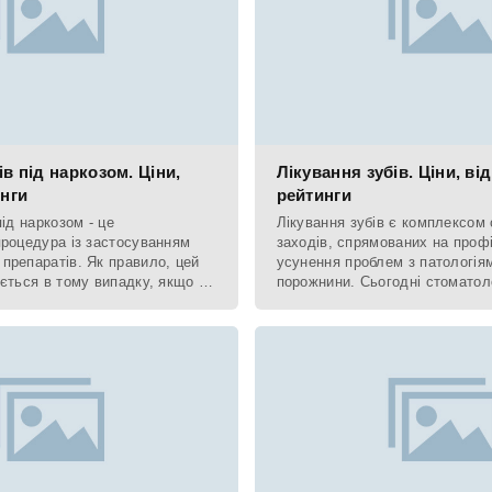
ів під наркозом. Ціни,
Лікування зубів. Ціни, від
инги
рейтинги
під наркозом - це
Лікування зубів є комплексом
процедура із застосуванням
заходів, спрямованих на проф
препаратів. Як правило, цей
усунення проблем з патологія
ється в тому випадку, якщо в
порожнини. Сьогодні стоматоло
ції може виникнути
найрозвиненіших галузей