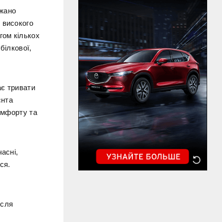
ажано
 високого
гом кількох
білкової,
ає тривати
єнта
комфорту та
асні,
ся.
ісля