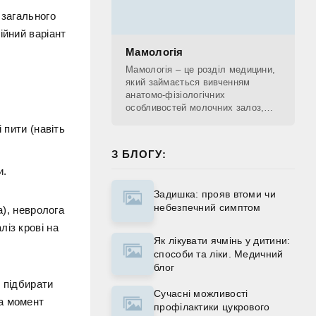
 загального
ійний варіант
Мамологія
Мамологія – це розділ медицини,
який займається вивченням
анатомо-фізіологічних
особливостей молочних залоз,
діагностикою патологічних
 пити (навіть
процесів, що проходять у
молочних залозах, лікуванням та
З БЛОГУ:
и.
Задишка: прояв втоми чи
небезпечний симптом
а), невролога
із крові на
Як лікувати ячмінь у дитини:
способи та ліки. Медичний
блог
є підбирати
Сучасні можливості
На момент
профілактики цукрового