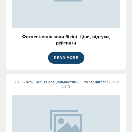
Фотоепіляція зони бікіні. Ціни, відгуки,
рейтинги
READ MORE
16.08.2025
Лікарі за спеціальностями
/
Отоларинголог - ЛОР
0