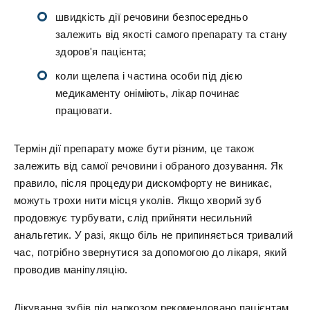
швидкість дії речовини безпосередньо
залежить від якості самого препарату та стану
здоров'я пацієнта;
коли щелепа і частина особи під дією
медикаменту оніміють, лікар починає
працювати.
Термін дії препарату може бути різним, це також
залежить від самої речовини і обраного дозування. Як
правило, після процедури дискомфорту не виникає,
можуть трохи нити місця уколів. Якщо хворий зуб
продовжує турбувати, слід прийняти несильний
анальгетик. У разі, якщо біль не припиняється тривалий
час, потрібно звернутися за допомогою до лікаря, який
проводив маніпуляцію.
Лікування зубів під наркозом рекомендовано пацієнтам