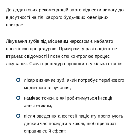
До додаткових рекомендацій варто віднести вимогу до
відсутності на тілі хворого будь-яких ювелірних
прикрас.
Лікування зубів під місцевим наркозом є набагато
простішою процедурою. Приміром, у разі пацієнт не
втрачає свідомості і повністю контролює процес
лікування. Сама процедура проходить у кілька етапів:
лікар визначає зуб, який потребує термінового
медичного втручання;
намічає точки, в які робитимуться ін'єкції
анестетиком;
після введення анестезії пацієнту пропонують
деякий час посидіти в кріслі, щоб препарат
справив свій ефект;