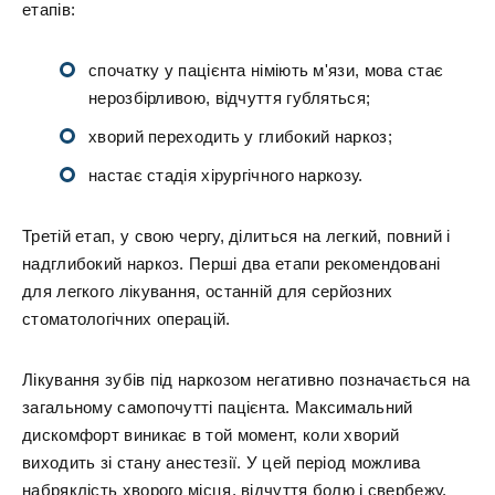
етапів:
спочатку у пацієнта німіють м'язи, мова стає
нерозбірливою, відчуття губляться;
хворий переходить у глибокий наркоз;
настає стадія хірургічного наркозу.
Третій етап, у свою чергу, ділиться на легкий, повний і
надглибокий наркоз. Перші два етапи рекомендовані
для легкого лікування, останній для серйозних
стоматологічних операцій.
Лікування зубів під наркозом негативно позначається на
загальному самопочутті пацієнта. Максимальний
дискомфорт виникає в той момент, коли хворий
виходить зі стану анестезії. У цей період можлива
набряклість хворого місця, відчуття болю і свербежу.