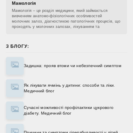
Мамологія
Мамологія – це розділ медицини, який займається
вивченням анатомо-фізіологічних особливостей
молочних залоз, діагностикою патологічних процесів, що
проходять у молочних залозах, лікуванням та
З БЛОГУ:
Задишка: прояв втоми чи небезпечний симптом
Як лікувати ячмінь у дитини: способи та ліки.
Медичний блог
Сучасні можливості профілактики цукрового
діабету. Медичний блог
Причини та симптоми гіперзбудливості у дітей