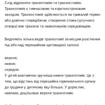
Слід відрізняти трахеотомію та трахеостомію.
Трахеотомія є тимчасовим та короткостроковим
заходом. Трахеостомія здійснюється на тривалий термін
або довічно і передбачає створення стоми (штучного
отвору) між трахеєю та навколишнім середовищем.
Виділяють кілька видів трахеотомії за місцем розсічення
під або над перешийком щитовидної залози:
верхня;
нижня;
середня.
У дітей анатомічно зручніша нижня трахеотомія. Це з
тим, що відстань від перешийка гормонального органу
до грудини у дитячому віці більше. У дорослих,
навпаки, доцільніше верхня трахеотомія.