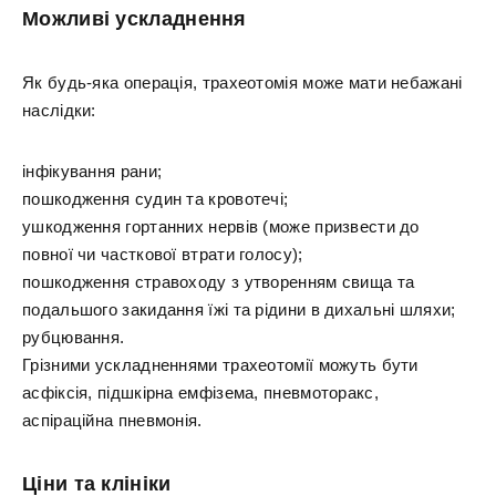
Можливі ускладнення
Як будь-яка операція, трахеотомія може мати небажані
наслідки:
інфікування рани;
пошкодження судин та кровотечі;
ушкодження гортанних нервів (може призвести до
повної чи часткової втрати голосу);
пошкодження стравоходу з утворенням свища та
подальшого закидання їжі та рідини в дихальні шляхи;
рубцювання.
Грізними ускладненнями трахеотомії можуть бути
асфіксія, підшкірна емфізема, пневмоторакс,
аспіраційна пневмонія.
Ціни та клініки