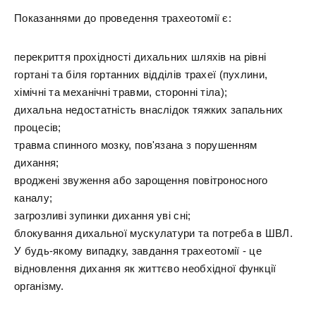
Показаннями до проведення трахеотомії є:
перекриття прохідності дихальних шляхів на рівні
гортані та біля гортанних відділів трахеї (пухлини,
хімічні та механічні травми, сторонні тіла);
дихальна недостатність внаслідок тяжких запальних
процесів;
травма спинного мозку, пов'язана з порушенням
дихання;
вроджені звуження або зарощення повітроносного
каналу;
загрозливі зупинки дихання уві сні;
блокування дихальної мускулатури та потреба в ШВЛ.
У будь-якому випадку, завдання трахеотомії - це
відновлення дихання як життєво необхідної функції
організму.