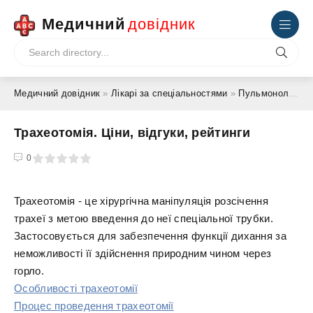
Медичний
довідник
Медичний довідник
»
Лікарі за спеціальностями
»
Пульмонолог
» Т
Трахеотомія. Ціни, відгуки, рейтинги
4
5
0
Трахеотомія - це хірургічна маніпуляція розсічення
трахеї з метою введення до неї спеціальної трубки.
Застосовується для забезпечення функції дихання за
неможливості її здійснення природним чином через
горло.
Особливості трахеотомії
Процес проведення трахеотомії