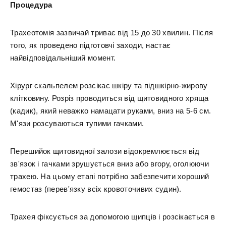
Процедура
Трахеотомія зазвичай триває від 15 до 30 хвилин. Після
того, як проведено підготовчі заходи, настає
найвідповідальніший момент.
Хірург скальпелем розсікає шкіру та підшкірно-жирову
клітковину. Розріз проводиться від щитовидного хряща
(кадик), який неважко намацати руками, вниз на 5-6 см.
М'язи розсуваються тупими гачками.
Перешийок щитовидної залози відокремлюється від
зв'язок і гачками зрушується вниз або вгору, оголюючи
трахею. На цьому етапі потрібно забезпечити хороший
гемостаз (перев'язку всіх кровоточивих судин).
Трахея фіксується за допомогою щипців і розсікається в