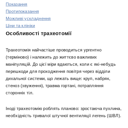
Показання
Протипоказання
Можливі ускладнення
Ціни та клініки
Особливості трахеотомії
Трахеотомія найчастіше проводиться ургентно
(терміново) і належить до життєво важливих
маніпуляцій. До цієї міри вдаються, коли є які-небудь
перешкоди для проходження повітря через відділи
дихальної системи, що лежать вище: круп, набряк,
стеноз (звуження), травма гортані, потрапляння
сторонніх тіл.
Іноді трахеотомію роблять планово: зростаюча пухлина,
необхідність тривалої штучної вентиляції легень (ШВЛ).