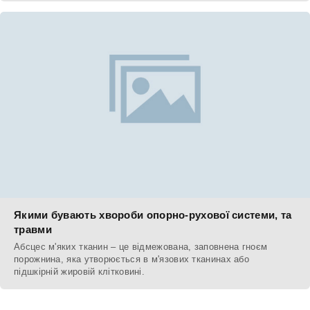
Якими бувають хвороби опорно-рухової системи, та
травми
Абсцес м'яких тканин – це відмежована, заповнена гноєм
порожнина, яка утворюється в м'язових тканинах або
підшкірній жировій клітковині.