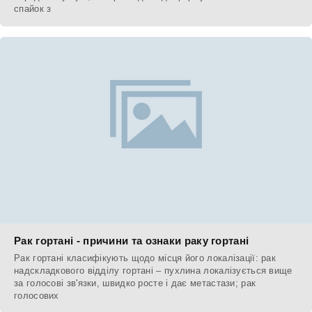
спайок з
Рак гортані - причини та ознаки раку гортані
Рак гортані класифікують щодо місця його локалізації: рак
надскладкового відділу гортані – пухлина локалізується вище
за голосові зв'язки, швидко росте і дає метастази; рак
голосових