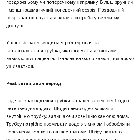
поздовжньому чи поперечному напрямку. Більш зручний
і менш травматичний поперечний розріз. Поздовжній
розріз застосовується, коли є потреба у великому
доступі.
У просвіт рани вводиться розширювач та
встановлюється трубка, яка фіксується бинтами
навколо шиї пацієнта. Тканина навколо канюлі пошарово
ушивається.
Реабілітаційний період
Під час знаходження трубки в трахеї за нею необхідно
ретельно доглядати. Щодня необхідно виймати
внутрішню трубку, залишаючи зовнішню канюлю дома.
Трубку потрібно промивати водою з милом і обробляти
перекисом водню та антисептиками. Шкіру навколо
отвору слід протирати спиртом, при мацерації та