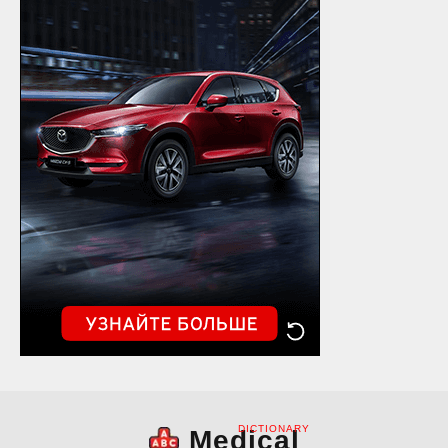
DICTIONARY
Medical