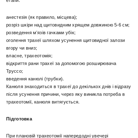
етапи:
анестезія (як правило, місцева);
розріз шкіри над щитовидним хрящем довжиною 5-6 см;
розведення м'язів гачками убік;
оголення трахеї шляхом усунення щитовидної залози
вгору чи вниз;
власне, трахеотомія;
відкриття рани трахеї за допомогою розширювача
Труссо;
введення канюлі (трубки).
Канюля знаходиться в трахеї до декількох днів і відразу
після усунення причини, через яку виникла потреба в
трахеотомії, канюля витягується.
Підготовка
При плановій трахеотомії напередодні увечері