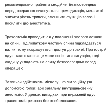
рекомендовано прийняти снодійне. Безпосередньо
перед операцією виконується премедикація, мета якої -
знизити рівень тривоги, зменшити функцію залоз і
посилити дію анестетика.
Трахеотомія проводиться у положенні хворого лежачи
на спині. Під лопаткову частину спини підкладається
валик, тому покращується доступ до трахеї. При гострій
ядусі таке становище може погіршити ситуацію, тоді
людину укладають на спину безпосередньо перед
операцією.
Зазвичай здійснюють місцеву інфільтраційну (за
допомогою голки) або загальну внутрішньовенну
анестезію. У деяких випадках, при вираженій ядусі,
трахеотомія резонна без знеболювання.