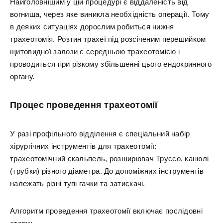
Найголовнішим у цій процедурі є віддаленість від
вогнища, через яке виникла необхідність операції. Тому
в деяких ситуаціях дорослим робиться нижня
трахеотомія. Розтин трахеї під розсіченим перешийком
щитовидної залози є середньою трахеотомією і
проводиться при різкому збільшенні цього ендокринного
органу.
Процес проведення трахеотомії
У разі профільного відділення є спеціальний набір
хірургічних інструментів для трахеотомії:
трахеотомічний скальпель, розширювач Труссо, канюлі
(трубки) різного діаметра. До допоміжних інструментів
належать різні тупі гачки та затискачі.
Алгоритм проведення трахеотомії включає послідовні