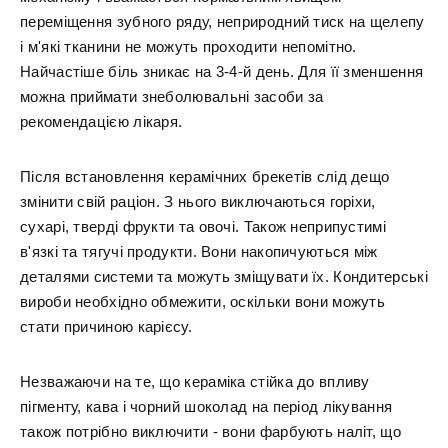
переміщення зубного ряду, неприродний тиск на щелепу
і м'які тканини не можуть проходити непомітно.
Найчастіше біль зникає на 3-4-й день. Для її зменшення
можна приймати знеболювальні засоби за
рекомендацією лікаря.
Після встановлення керамічних брекетів слід дещо
змінити свій раціон. З нього виключаються горіхи,
сухарі, тверді фрукти та овочі. Також неприпустимі
в'язкі та тягучі продукти. Вони накопичуються між
деталями системи та можуть зміщувати їх. Кондитерські
вироби необхідно обмежити, оскільки вони можуть
стати причиною карієсу.
Незважаючи на те, що кераміка стійка до впливу
пігменту, кава і чорний шоколад на період лікування
також потрібно виключити - вони фарбують наліт, що