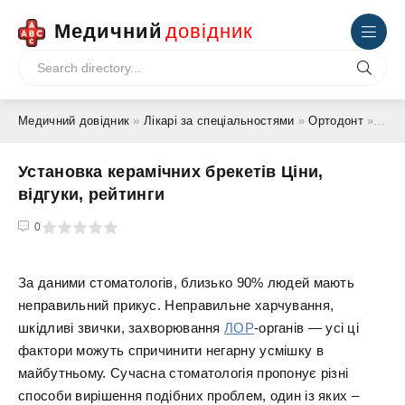
Медичний
довідник
Медичний довідник
»
Лікарі за спеціальностями
»
Ортодонт
» Установка керамічних брекетів Ціни, відгуки, рейтинги
Установка керамічних брекетів Ціни,
відгуки, рейтинги
4
5
0
За даними стоматологів, близько 90% людей мають
неправильний прикус. Неправильне харчування,
шкідливі звички, захворювання
ЛОР
-органів — усі ці
фактори можуть спричинити негарну усмішку в
майбутньому. Сучасна стоматологія пропонує різні
способи вирішення подібних проблем, один із яких –