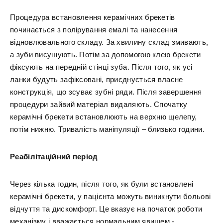
Процедура встановлення керамічних брекетів
починається з полірування емалі та нанесення
відновлювального складу. За хвилину склад змивають,
а зуби висушують. Потім за допомогою клею брекети
фіксують на передній стінці зуба. Після того, як усі
ланки будуть зафіксовані, приєднується власне
конструкція, що зсуває зубні ряди. Після завершення
процедури зайвий матеріал видаляють. Спочатку
керамічні брекети встановлюють на верхню щелепу,
потім нижню. Тривалість маніпуляції – близько години.
Реабілітаційний період
Через кілька годин, після того, як були встановлені
керамічні брекети, у пацієнта можуть виникнути больові
відчуття та дискомфорт. Це вказує на початок роботи
механізму і вважається нормальним явищем -