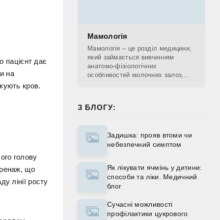
Мамологія
Мамологія – це розділ медицини,
який займається вивченням
го пацієнт дає
анатомо-фізіологічних
и на
особливостей молочних залоз,
діагностикою патологічних
жують кров.
процесів, що проходять у
молочних залозах, лікуванням та
З БЛОГУ:
Задишка: прояв втоми чи
небезпечний симптом
ого голову
Як лікувати ячмінь у дитини:
дренаж, що
способи та ліки. Медичний
ду лінії росту
блог
Сучасні можливості
профілактики цукрового