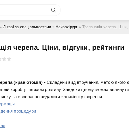
»
Лікарі за спеціальностями
»
Нейрохірург
» Трепанація черепа. Ціни, 
ція черепа. Ціни, відгуки, рейтинги
ерепа (краніотомія)
- Складний вид втручання, метою якого 
репній коробці шляхом розтину. Завдяки цьому можна вплинути
лянку та своєчасно видалити злоякісні утворення.
ормація
едення процедури
ння