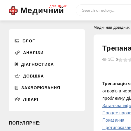
ДОВІДНИК
Медичний
Медичний довідник
БЛОГ
Трепана
АНАЛІЗИ
0
1
2
3
4
1
5
0
ДІАГНОСТИКА
ДОВІДКА
Трепанація ч
ЗАХВОРЮВАННЯ
отворів в че
проблемну ді
ЛІКАРІ
Загальна інф
Процес пров
Показання
ПОПУЛЯРНЕ:
Протипоказа