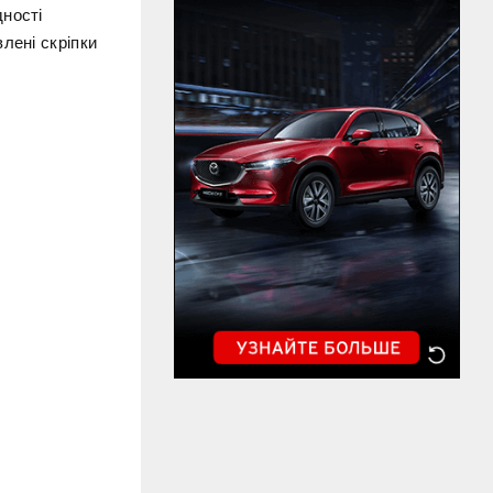
дності
лені скріпки