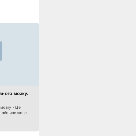
ного мозку.
мозку - Це
е або часткове