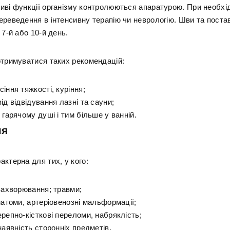
иві функції організму контролюються апаратурою. При необхі
ереведення в інтенсивну терапію чи неврологію. Шви та постав
 7-й або 10-й день.
отримуватися таких рекомендацій:
іння тяжкості, куріння;
ід відвідування лазні та сауни;
 гарячому душі і тим більше у ванній.
ня
ктерна для тих, у кого:
 захворювання; травми;
матоми, артеріовенозні мальформації;
репно-кісткові переломи, набряклість;
наявність сторонніх предметів.