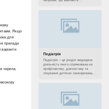
напрями, що вивчають
застосування рентгенівських
променів. До рентгенологічних
методів діагностики відносять КТ,
ьному
интами. Якщо
пека для
ьні прилади
і варіанти
Педіатрія
Педіатрія – це розділ медицини,
діяльність якого спрямована на
я черепа.
профілактику, діагностику та
лікування дитячих захворювань, а
також на поетапне відновлення
 мозкову
(реабілітацію) дитини. Фахівець,
який