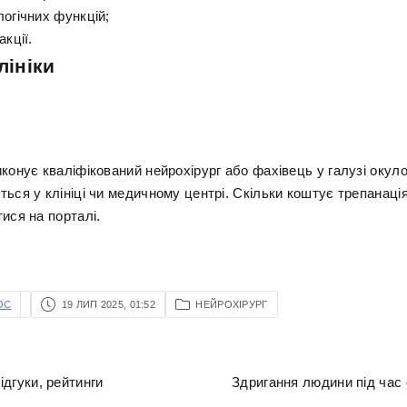
логічних функцій;
акції.
лініки
конує кваліфікований нейрохірург або фахівець у галузі окул
ься у клініці чи медичному центрі. Скільки коштує трепанаці
ися на порталі.
OC
19 ЛИП 2025, 01:52
НЕЙРОХІРУРГ
відгуки, рейтинги
Здригання людини під час 