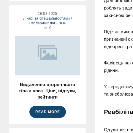
Далі оголюють
роблять зади
16.08.2025
захисною реч
Лікарі за спеціальностями
/
Отоларинголог - ЛОР
0
Під час вико
призначені о
відеореєстра
Фахівець нак
рідини.
Видалення стороннього
У середньому
тіла з носа. Ціни, відгуки,
та знеболювал
рейтинги
Реабіліт
READ MORE
Одужання прох