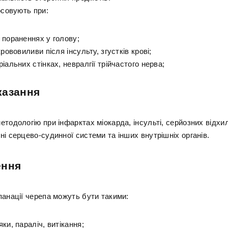
осовують при:
 пораненнях у голову;
крововиливи після інсульту, згустків крові;
іальних стінках, невралгії трійчастого нерва;
казання
тодологію при інфарктах міокарда, інсульті, серйозних відхи
і серцево-судинної системи та інших внутрішніх органів.
ення
панації черепа можуть бути такими:
ки, параліч, витікання;