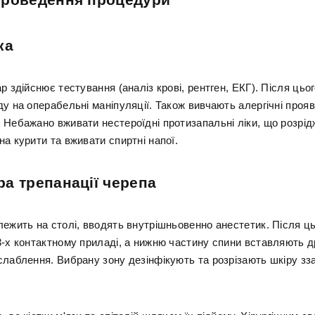
ка
р здійснює тестування (аналіз крові, рентген, ЕКГ). Після цьо
у на операбельні маніпуляції. Також вивчають алергічні прояв
 Небажано вживати нестероїдні протизапальні ліки, що розрід
а курити та вживати спиртні напої.
а трепанації черепа
лежить на столі, вводять внутрішньовенно анестетик. Після ць
3-х контактному приладі, а нижню частину спини вставляють 
лаблення. Вибрану зону дезінфікують та розрізають шкіру зза