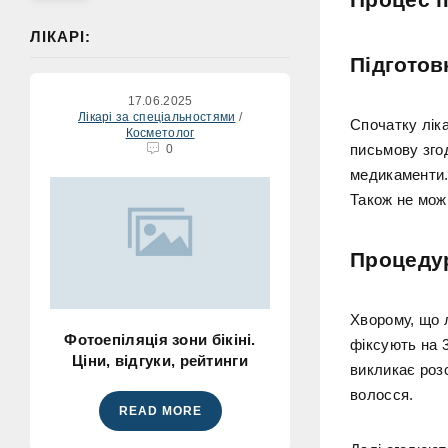
ЛІКАРІ:
Підготов
17.06.2025
Лікарі за спеціальностями
/
Спочатку ліка
Косметолог
письмову згод
0
медикаменти.
Також не можн
Процедур
Хворому, що 
Фотоепіляція зони бікіні.
фіксують на 
Ціни, відгуки, рейтинги
викликає розс
волосся.
READ MORE