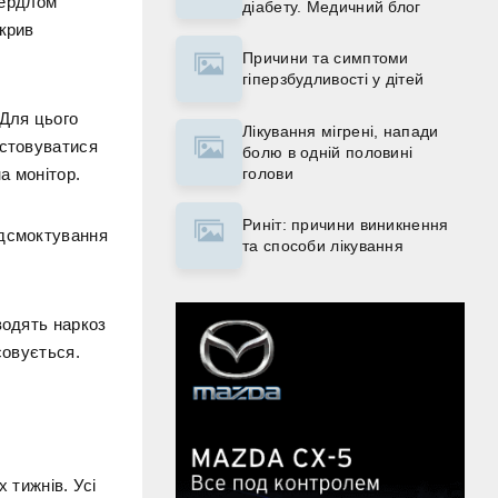
вердлом
діабету. Медичний блог
окрив
Причини та симптоми
гіперзбудливості у дітей
 Для цього
Лікування мігрені, напади
истовуватися
болю в одній половині
голови
а монітор.
Риніт: причини виникнення
ідсмоктування
та способи лікування
водять наркоз
совується.
 тижнів. Усі