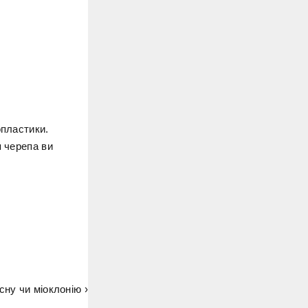
опластики.
я черепа ви
сну чи міоклонію ›