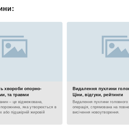
ини:
ь хвороби опорно-
Видалення пухлини голов
ми, та травми
Ціни, відгуки, рейтинги
анин – це відмежована,
Видалення пухлини головного 
 порожнина, яка утворюється в
операція, спрямована на повн
х або підшкірній жировій
висічення новоутворення.