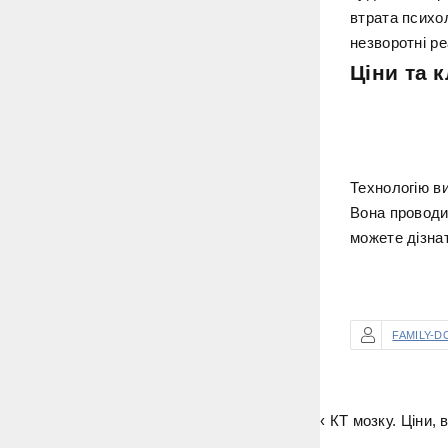
втрата психо
незворотні ре
Ціни та к
Технологію ви
Вона проводит
можете дізнат
FAMILY-D
‹ КТ мозку. Ціни, 