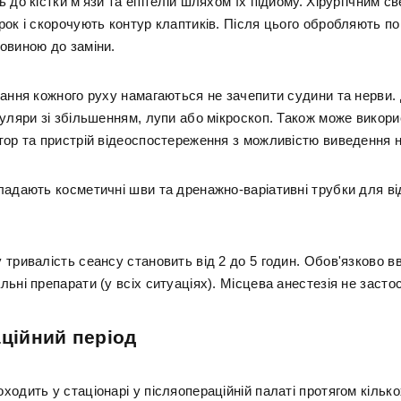
 до кістки м'язи та епітелій шляхом їх підйому. Хірургічним с
рок і скорочують контур клаптиків. Після цього обробляють п
овиною до заміни.
нання кожного руху намагаються не зачепити судини та нерви.
куляри зі збільшенням, лупи або мікроскоп. Також може викор
тор та пристрій відеоспостереження з можливістю виведення н
ладають косметичні шви та дренажно-варіативні трубки для в
 тривалість сеансу становить від 2 до 5 годин. Обов'язково в
ьні препарати (у всіх ситуаціях). Місцева анестезія не засто
аційний період
одить у стаціонарі у післяопераційній палаті протягом кількох