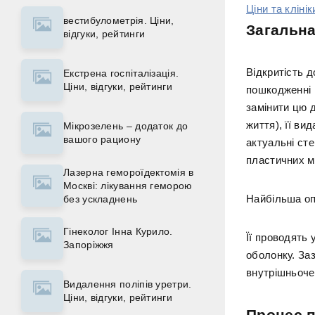
Ціни та клінік
вестибулометрія. Ціни,
Загальна
відгуки, рейтинги
Відкритість д
Екстрена госпіталізація.
Ціни, відгуки, рейтинги
пошкодженні 
замінити цю д
життя), її ви
Мікрозелень – додаток до
вашого рациону
актуальні сте
пластичних м
Лазерна гемороїдектомія в
Москві: лікування геморою
Найбільша оп
без ускладнень
Гінеколог Інна Курило.
Її проводять 
Запоріжжя
оболонку. За
внутрішньочер
Видалення поліпів уретри.
Ціни, відгуки, рейтинги
Процес 