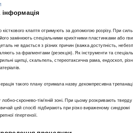
и
 інформація
о кісткового клаптя отримують за допомогою розрізу. При сил
його замінюють спеціальними крихітними пластинками або гв
еталь не вдається з різних причин (важка доступність, небез
даляють за фрагментами (резекція). Як інструменти та спеціал
рильні щипці, скальпель, стереотаксична рама, ендоскоп, різн
атеріалів.
ерація такого плану отримала назву декомпресивна трепанаці
у лобно-скронево-тім'яній зоні. При цьому розкривають тверду
звичай цей спосіб підбирають при різко вираженому синдромі
епної гіпертензії.
проведення процедури