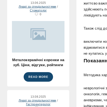
13.06.2025
життєво важл
Лікарі за спеціальностями
/
здійснюють п
Стоматолог
0
ліквідують на
Також слід д
виключити нос
відмовитися в
не купатись у
Металокерамічні коронки на
Показан
зуб. Ціни, відгуки, рейтинги
Методика хара
READ MORE
неврологічні
онкологія, ге
13.08.2025
аневризми, че
Лікарі за спеціальностями
/
Гастроентеролог
інфікування, 