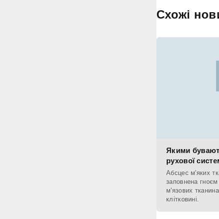
Схожі нов
Якими бувают
рухової систе
Абсцес м'яких тк
заповнена гноєм
м'язових тканина
клітковині.