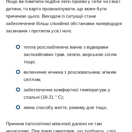
Якщо ви помітили подібні легкі прояви у себе чи своєї
дитини, то варто проаналізувати, що може бути
причиною цього. Виходом із ситуації стане
забезпечення більш спокійної обстановки напередодні
засинання і протягом усієї ночі:
тепла розслаблююча ванна з відварами
заспокійливих трав, хвоєю, морською сіллю
тощо;
включення нічника з розсіювальним, м'яким
світлом;
забезпечення комфортної температури у
спальні (18-21 ° С);
зміна способу життя, режиму дня тощо.
Причини патологічної міоклонії далеко не такі
нешкідливі. При появі симптомів, що турбують, слід