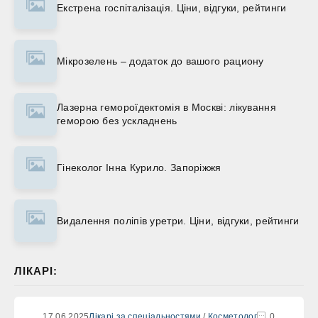
Екстрена госпіталізація. Ціни, відгуки, рейтинги
Мікрозелень – додаток до вашого рациону
Лазерна гемороїдектомія в Москві: лікування
геморою без ускладнень
Гінеколог Інна Курило. Запоріжжя
Видалення поліпів уретри. Ціни, відгуки, рейтинги
ЛІКАРІ:
17.06.2025
Лікарі за спеціальностями
/
Косметолог
0