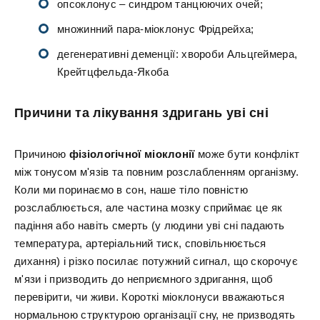
опсоклонус – синдром танцюючих очей;
множинний пара-міоклонус Фрідрейха;
дегенеративні деменції: хвороби Альцгеймера,
Крейтцфельда-Якоба
Причини та лікування здригань уві сні
Причиною
фізіологічної міоклонії
може бути конфлікт
між тонусом м'язів та повним розслабленням організму.
Коли ми поринаємо в сон, наше тіло повністю
розслаблюється, але частина мозку сприймає це як
падіння або навіть смерть (у людини уві сні падають
температура, артеріальний тиск, сповільнюється
дихання) і різко посилає потужний сигнал, що скорочує
м'язи і призводить до неприємного здригання, щоб
перевірити, чи живи. Короткі міоклонуси вважаються
нормальною структурою організації сну, не призводять