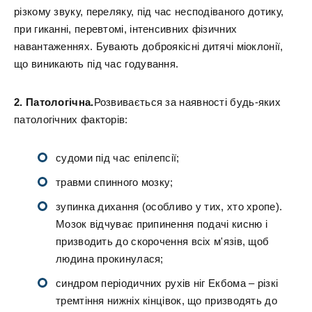
різкому звуку, переляку, під час несподіваного дотику,
при гиканні, перевтомі, інтенсивних фізичних
навантаженнях. Бувають доброякісні дитячі міоклонії,
що виникають під час годування.
2. Патологічна.
Розвивається за наявності будь-яких
патологічних факторів:
судоми під час епілепсії;
травми спинного мозку;
зупинка дихання (особливо у тих, хто хропе).
Мозок відчуває припинення подачі кисню і
призводить до скорочення всіх м'язів, щоб
людина прокинулася;
синдром періодичних рухів ніг Екбома – різкі
тремтіння нижніх кінцівок, що призводять до