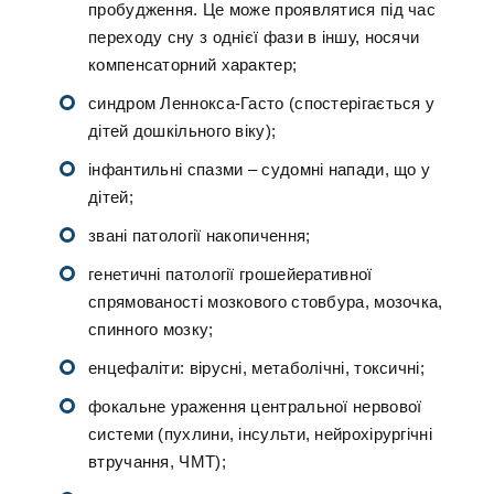
пробудження. Це може проявлятися під час
переходу сну з однієї фази в іншу, носячи
компенсаторний характер;
синдром Леннокса-Гасто (спостерігається у
дітей дошкільного віку);
інфантильні спазми – судомні напади, що у
дітей;
звані патології накопичення;
генетичні патології грошейеративної
спрямованості мозкового стовбура, мозочка,
спинного мозку;
енцефаліти: вірусні, метаболічні, токсичні;
фокальне ураження центральної нервової
системи (пухлини, інсульти, нейрохірургічні
втручання, ЧМТ);