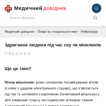
Медичний
довідник
Медичний довідник
»
Лікарі за спеціальностями
»
Нейрохірург
» Зд
Здригання людини під час сну чи міоклонію
4
5
0
Що це таке?
Нічна міоклонія
- різке синхронне посмикування м'язів
(схоже з ударом електричного струму), що з'являється
під час їх активного скорочення (позитивний міоклонус)
або зниження тонусу постуральних м'язових тканин
(негативний міоклонус) в період природного