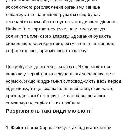
абсолютного розслаблення організму. Явище
локалізується на деяких групах м'язів, буває
генералізованим або стосується поодиноких ділянок.
Найчастіше торкаються руки, ноги, мускулатура
обличчя та плечового апарату. Здригання бувають
синхронного, асинхронного, ритмічного, спонтанного,
рефлекторного, аритмічного характеру.
Це турбує як дорослих, і малюків. Якщо міоклонія
виникає у перші кілька секунд після засинання, це є
нормою. Якщо ж здригання супроводжують весь період
відпочинку, то це вже патологічний стан, який часто
призводить до безсоння і, як наслідок, поганого
самопочуття, серйозніших проблем.
Розрізняють такі види міоклонії
1. Фізіологічна.
Характеризується здриганням при