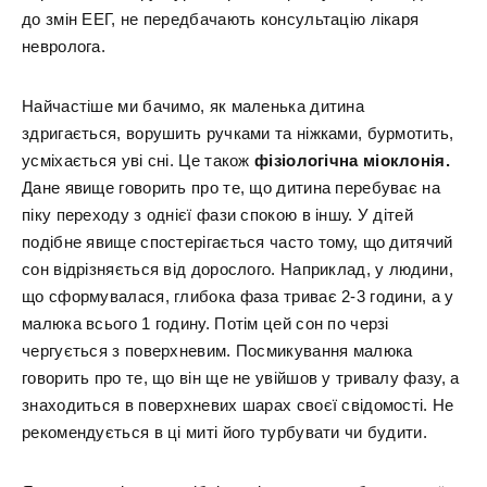
до змін ЕЕГ, не передбачають консультацію лікаря
невролога.
Найчастіше ми бачимо, як маленька дитина
здригається, ворушить ручками та ніжками, бурмотить,
усміхається уві сні. Це також
фізіологічна міоклонія.
Дане явище говорить про те, що дитина перебуває на
піку переходу з однієї фази спокою в іншу. У дітей
подібне явище спостерігається часто тому, що дитячий
сон відрізняється від дорослого. Наприклад, у людини,
що сформувалася, глибока фаза триває 2-3 години, а у
малюка всього 1 годину. Потім цей сон по черзі
чергується з поверхневим. Посмикування малюка
говорить про те, що він ще не увійшов у тривалу фазу, а
знаходиться в поверхневих шарах своєї свідомості. Не
рекомендується в ці миті його турбувати чи будити.