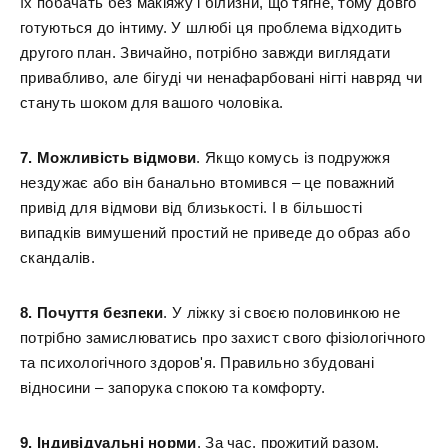
їх побачать без макіяжу і білизни, що тягне, тому довго
готуються до інтиму. У шлюбі ця проблема відходить
другого план. Звичайно, потрібно завжди виглядати
привабливо, але бігуді чи ненафарбовані нігті навряд чи
стануть шоком для вашого чоловіка.
7. Можливість відмови
. Якщо комусь із подружжя
нездужає або він банально втомився – це поважний
привід для відмови від близькості. І в більшості
випадків вимушений простий не приведе до образ або
скандалів.
8. Почуття безпеки
. У ліжку зі своєю половинкою не
потрібно замислюватись про захист свого фізіологічного
та психологічного здоров'я. Правильно збудовані
відносини – запорука спокою та комфорту.
9. Індивідуальні норми
. За час, прожитий разом,