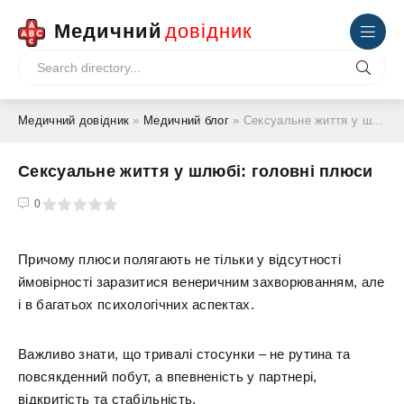
Медичний
довідник
Медичний довідник
»
Медичний блог
» Сексуальне життя у шлюбі: головні плюси
Сексуальне життя у шлюбі: головні плюси
4
5
0
Причому плюси полягають не тільки у відсутності
ймовірності заразитися венеричним захворюванням, але
і в багатьох психологічних аспектах.
Важливо знати, що тривалі стосунки – не рутина та
повсякденний побут, а впевненість у партнері,
відкритість та стабільність.