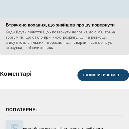
Втрачено кохання, що знайшов прошу повернути
Куди йдуть почуття Щоб повернути чоловіка до сім'ї, треба
зрозуміти, що стало причиною розриву. Сліпа ревнощі,
відсутність спільних інтересів, часті сварки – все це псує
стосунки, роблячи колись
Коментарі
ЗАЛИШИТИ КОМЕНТ
ПОПУЛЯРНЕ:
вестибулометрія. Ціни, відгуки, рейтинги