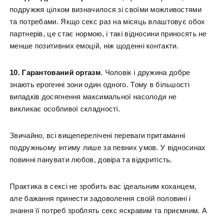
подружжя цілком визначилося зі своїми можливостями
та потребами. Якщо секс раз на місяць влаштовує обох
партнерів, це стає нормою, і такі відносини приносять не
менше позитивних емоцій, ніж щоденні контакти.
10. Гарантований оргазм
. Чоловік і дружина добре
знають ерогенні зони один одного. Тому в більшості
випадків досягнення максимальної насолоди не
викликає особливої складності.
Звичайно, всі вищеперелічені переваги притаманні
подружньому інтиму лише за певних умов. У відносинах
повинні панувати любов, довіра та відкритість.
Практика в сексі не зробить вас ідеальним коханцем,
але бажання принести задоволення своїй половині і
знання її потреб зроблять секс яскравим та приємним. А