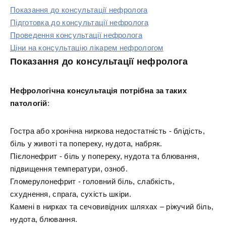
Показання до консультації нефролога
Підготовка до консультації нефролога
Проведення консультації нефролога
Ціни на консультацію лікарем нефрологом
Показання до консультації нефролога
Нефрологічна консультація потрібна за таких
патологій
:
Гостра або хронічна ниркова недостатність - блідість,
біль у животі та попереку, нудота, набряк.
Пієлонефрит - біль у попереку, нудота та блювання,
підвищення температури, озноб.
Гломерулонефрит - головний біль, слабкість,
схуднення, спрага, сухість шкіри.
Камені в нирках та сечовивідних шляхах – ріжучий біль,
нудота, блювання.