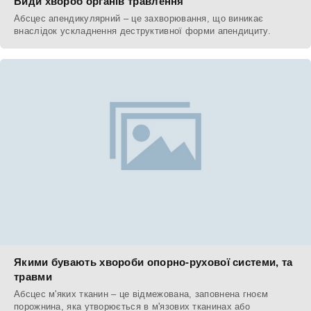
Види хвороб органів травлення
Абсцес апендикулярний – це захворювання, що виникає
внаслідок ускладнення деструктивної форми апендициту.
Якими бувають хвороби опорно-рухової системи, та
травми
Абсцес м'яких тканин – це відмежована, заповнена гноєм
порожнина, яка утворюється в м'язових тканинах або