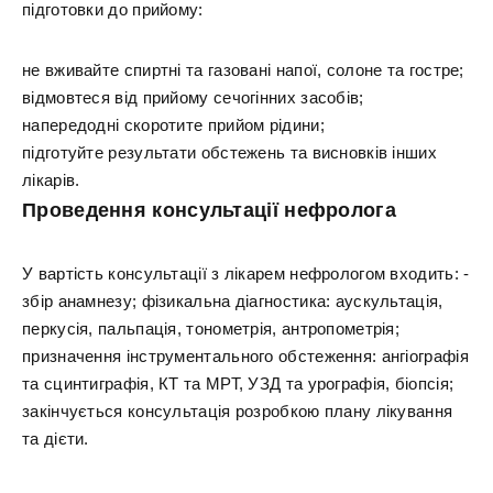
підготовки до прийому:
не вживайте спиртні та газовані напої, солоне та гостре;
відмовтеся від прийому сечогінних засобів;
напередодні скоротите прийом рідини;
підготуйте результати обстежень та висновків інших
лікарів.
Проведення консультації нефролога
У вартість консультації з лікарем нефрологом входить: -
збір анамнезу; фізикальна діагностика: аускультація,
перкусія, пальпація, тонометрія, антропометрія;
призначення інструментального обстеження: ангіографія
та сцинтиграфія, КТ та МРТ, УЗД та урографія, біопсія;
закінчується консультація розробкою плану лікування
та дієти.