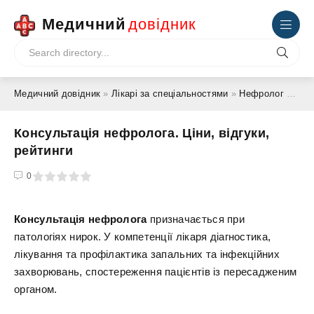
Медичний
довідник
Медичний довідник
»
Лікарі за спеціальностями
»
Нефролог
» Консультація нефролога. Ціни, відгуки, рейтинги
Консультація нефролога. Ціни, відгуки,
рейтинги
4
5
0
Консультація нефролога
призначається при
патологіях нирок. У компетенції лікаря діагностика,
лікування та профілактика запальних та інфекційних
захворювань, спостереження пацієнтів із пересадженим
органом.