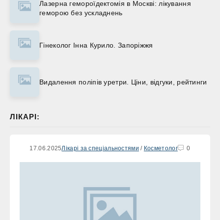
Лазерна гемороїдектомія в Москві: лікування
геморою без ускладнень
Гінеколог Інна Курило. Запоріжжя
Видалення поліпів уретри. Ціни, відгуки, рейтинги
ЛІКАРІ:
17.06.2025
Лікарі за спеціальностями
/
Косметолог
0