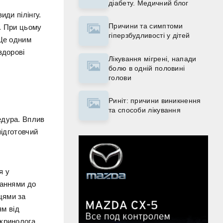
діабету. Медичний блог
иди пілінгу.
Причини та симптоми
в. При цьому
гіперзбудливості у дітей
 Ще одним
здорові
Лікування мігрені, напади
болю в одній половині
голови
Риніт: причини виникнення
та способи лікування
едура. Вплив
підготовчий
я у
заннями до
цями за
ям від
кринолога.