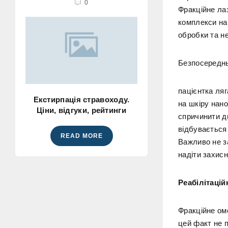
0
Фракційне ла
комплекси най
обробки та н
Безпосереднь
пацієнтка ляг
Екстирпація стравоходу.
на шкіру нан
Ціни, відгуки, рейтинги
спричинити д
відбувається
READ MORE
Важливо не з
надіти захисн
Реабілітацій
Фракційне ом
цей факт не п