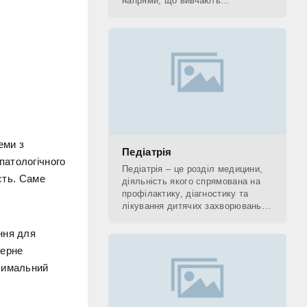
напрями, що вивчають
застосування рентгенівських
променів. До рентгенологічних
методів діагностики відносять КТ,
еми з
Педіатрія
патологічного
Педіатрія – це розділ медицини,
сть. Саме
діяльність якого спрямована на
профілактику, діагностику та
лікування дитячих захворювань, а
також на поетапне відновлення
(реабілітацію) дитини. Фахівець,
ння для
який
зерне
ксимальний