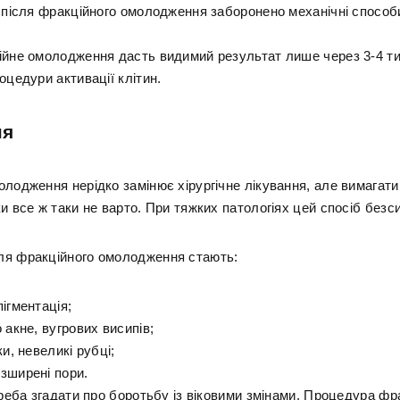
і після фракційного омолодження заборонено механічні спосо
ійне омолодження дасть видимий результат лише через 3-4 ти
оцедури активації клітин.
ня
лодження нерідко замінює хірургічне лікування, але вимагати
и все ж таки не варто. При тяжких патологіях цей спосіб безс
я фракційного омолодження стають:
ігментація;
 акне, вугрових висипів;
ки, невеликі рубці;
зширені пори.
треба згадати про боротьбу із віковими змінами. Процедура фр