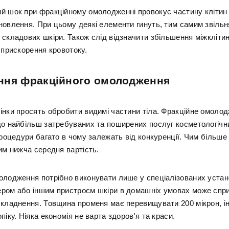
й шок при фракційному омолодженні провокує частину клітин 
новлення. При цьому деякі елементи гинуть, тим самим звільн
 складових шкіри. Також слід відзначити збільшення міжклітин
 прискорення кровотоку.
ння фракційного омолодження
інки просять обробити видимі частини тіла. Фракційне омоло
до найбільш затребуваних та поширених послуг косметологічни
процедури багато в чому залежать від конкуренції. Чим більше
им нижча середня вартість.
олодження потрібно виконувати лише у спеціалізованих устан
ром або іншим пристроєм шкіри в домашніх умовах може спр
складнення. Товщина променя має перевищувати 200 мікрон, і
піку. Ніяка економія не варта здоров'я та краси.