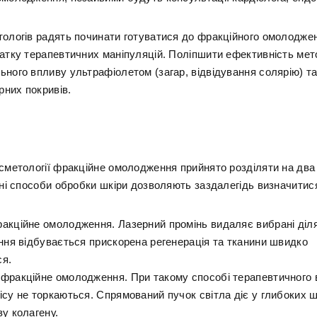
тологів радять починати готуватися до фракційного омолоджен
чатку терапевтичних маніпуляцій. Поліпшити ефективність ме
ьного впливу ультрафіолетом (загар, відвідування солярію) 
ірних покривів.
осметології фракційне омолодження прийнято розділяти на два 
зні способи обробки шкіри дозволяють заздалегідь визначитися
акційне омолодження. Лазерний промінь видаляє вибрані діля
єння відбувається прискорена регенерація та тканини швидко
я.
фракційне омолодження. При такому способі терапевтичного 
ісу не торкаються. Спрямований пучок світла діє у глибоких 
у колагену.