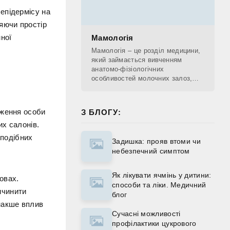
епідермісу на
яючи простір
ної
Мамологія
Мамологія – це розділ медицини,
який займається вивченням
анатомо-фізіологічних
особливостей молочних залоз,
діагностикою патологічних
процесів, що проходять у
молочних залозах, лікуванням та
дження особи
З БЛОГУ:
х салонів.
 подібних
Задишка: прояв втоми чи
небезпечний симптом
Як лікувати ячмінь у дитини:
овах.
способи та ліки. Медичний
ичинити
блог
накше вплив
Сучасні можливості
профілактики цукрового