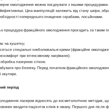
зерне омолодження можна поєднувати з іншими процедурами. 
ефективніші. Ціна маніпуляцій залежить від стану шкіри, обра
еобхідності попереднього очищення скрабами, лосьйонами.
о процедура фракційного омолодження проходить за таким п
ає на кушетку;
осяться спеціальні знеболювальні креми (фракційне омолодж
искомфорт при інтенсивному нагріванні);
 обробка лазерною сіткою.
абувати про безпеку. Перед початком фракційного омолоджен
і окуляри.
ний період
олодження лазером відносять до косметологічних методик, щ
овинен вводити пацієнток клінік в оману. Першого дня після ф