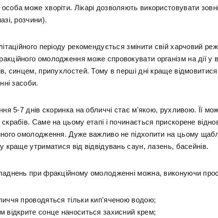
особа може хворіти. Лікарі дозволяють використовувати зовн
азі, розчини).
літаційного періоду рекомендується змінити свій харчовий ре
акційного омолодження може спровокувати організм на дії у в
в, синцем, припухлостей. Тому в перші дні краще відмовитися
інні засоби.
ння 5-7 днів скоринка на обличчі стає м'якою, рухливою. Її м
скрабів. Саме на цьому етапі і починається прискорене відно
йного омолодження. Дуже важливо не підхопити на цьому щабл
у краще утриматися від відвідувань саун, лазень, басейнів.
ладнень при фракційному омолодженні можна, виконуючи прос
личчя проводяться тільки кип'яченою водою;
м відкрите сонце наноситься захисний крем;