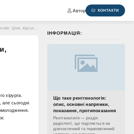
Автор
КОНТАКТИ
ни, відгуки, рейтинги
ІНФОРМАЦІЯ:
и,
о хірурга.
Що таке рентгенологія:
 але сьогодні
опис, основні напрямки,
 омолодження.
показання, протипоказання
ює
Рентгенологія — розділ
радіології, що поділяється на
діагностичний та терапевтичний