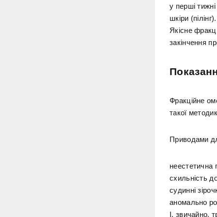
у перші тижн
шкіри (пілінг).
Якісне фракц
закінчення пр
Показан
Фракційне омо
такої методик
Приводами дл
неестетична п
схильність до
судинні зіроч
аномально ро
І, звичайно, 