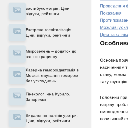
Проведення 
вестибулометрія. Ціни,
Показання
відгуки, рейтинги
Протипоказа
Можливі уск
Екстрена госпіталізація.
Ціни та клінік
Ціни, відгуки, рейтинги
Особлив
Мікрозелень – додаток до
вашого рациону
Основна причи
насиченням т
Лазерна гемороїдектомія в
стану, можна 
Москві: лікування геморою
без ускладнень
таку функцію
Гінеколог Інна Курило.
Головний при
Запоріжжя
нагріву проб
омолодження.
Видалення поліпів уретри.
позитивний е
Ціни, відгуки, рейтинги