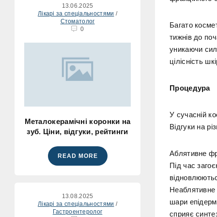
13.06.2025
Лікарі за спеціальностями
/
Стоматолог
Багато косме
0
тижнів до по
уникаючи сил
цілісність шк
Процедура
У сучасній к
Металокерамічні коронки на
Відгуки на рі
зуб. Ціни, відгуки, рейтинги
Аблятивне фр
READ MORE
Під час заго
відновлюютьс
Неаблятивне 
13.08.2025
шари епідерм
Лікарі за спеціальностями
/
Гастроентеролог
сприяє синтез