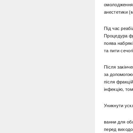
омолодження 
анестетики (м
Під час реабі
Процедура фр
поява набрякі
та пити сечог
Після закінче
за допомогою 
після фракці
інфекцію, том
Уникнути уск
ванни для об
перед виходо