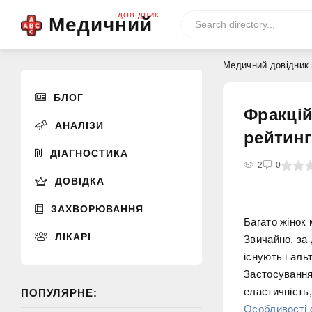
ДОВІДНИК
Медичний
Медичний довідник
БЛОГ
Фракцій
АНАЛІЗИ
рейтин
ДІАГНОСТИКА
0
1
2
3
4
2
5
0
ДОВІДКА
ЗАХВОРЮВАННЯ
Багато жінок 
ЛІКАРІ
Звичайно, за
існують і ал
Застосування
еластичність,
ПОПУЛЯРНЕ:
Особливості 