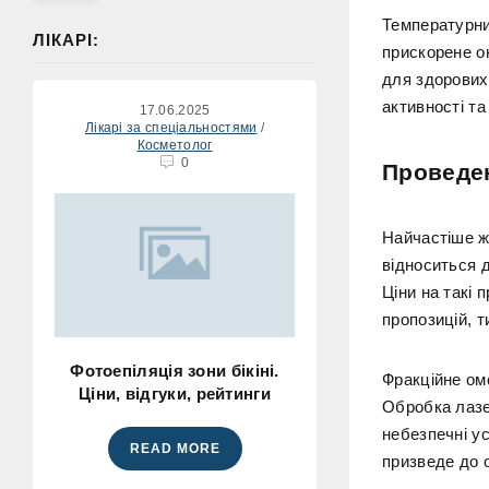
Температурни
ЛІКАРІ:
прискорене о
для здорових
активності та
17.06.2025
Лікарі за спеціальностями
/
Косметолог
0
Проведе
Найчастіше ж
відноситься 
Ціни на такі 
пропозицій, т
Фотоепіляція зони бікіні.
Фракційне ом
Ціни, відгуки, рейтинги
Обробка лазе
небезпечні у
READ MORE
призведе до о