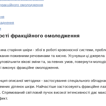
фракційного омолодження
ння
ладнення
и
ості фракційного омолодження
на старіння шкіри - збої в роботі кровоносної системи, пробл
канин поживними речовинами та кисню. Усунувши ці джерела 
уповільнити вікові зміни та, за певних умов, повернути молоді
 і виконує фракційне омолодження.
нцип описаної методики - застосування спеціального обладна
лемних ділянок шкіри. Найчастіше застосовують фракційне ла
 Спрямований світловий пучок високої інтенсивності дає ма
фект.