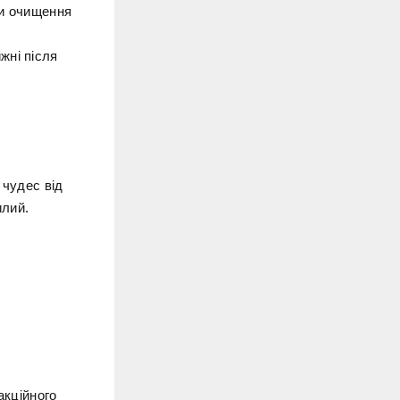
би очищення
жні після
 чудес від
илий.
акційного