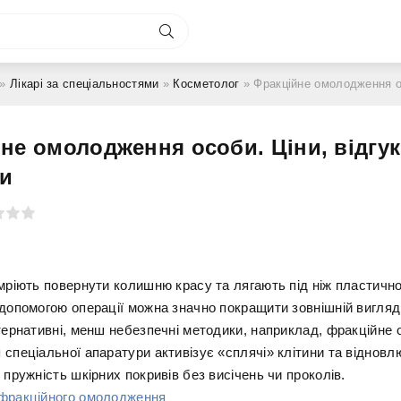
»
Лікарі за спеціальностями
»
Косметолог
» Фракційне омолодження особи. Ці
не омолодження особи. Ціни, відгук
ги
мріють повернути колишню красу та лягають під ніж пластичног
 допомогою операції можна значно покращити зовнішній вигляд,
ьтернативні, менш небезпечні методики, наприклад, фракційне
 спеціальної апаратури активізує «сплячі» клітини та відновл
 пружність шкірних покривів без висічень чи проколів.
фракційного омолодження