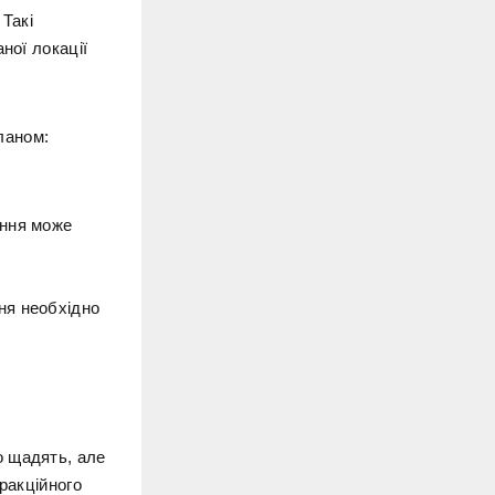
Такі
ної локації
ланом:
ення може
ня необхідно
о щадять, але
ракційного