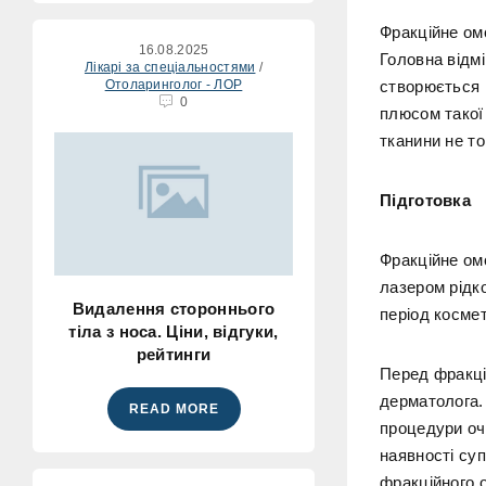
Фракційне омо
16.08.2025
Головна відмі
Лікарі за спеціальностями
/
Отоларинголог - ЛОР
створюється 
0
плюсом такої
тканини не т
Підготовка
Фракційне ом
лазером рідко
Видалення стороннього
період косме
тіла з носа. Ціни, відгуки,
рейтинги
Перед фракці
дерматолога.
READ MORE
процедури оч
наявності суп
фракційного 