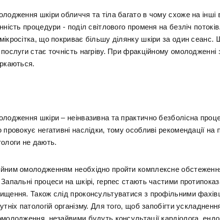
лодження шкіри обличчя та тіла багато в чому схоже на інші в
нність процедури - поділ світлового променя на безліч потокі
мікросітка, що покриває більшу ділянку шкіри за один сеанс.
 послуги стає точність нагріву. При фракційному омолодженні 
оркаються.
олодження шкіри – неінвазивна та практично безболісна проц
 провокує негативні наслідки, тому особливі рекомендації на 
тологи не дають.
йним омолодженням необхідно пройти комплексне обстеженн
 Запальні процеси на шкірі, герпес стають частими протипока
ищення. Також слід проконсультуватися з профільними фахів
утніх патологій організму. Для того, щоб запобігти ускладненн
омолодження, незайвими будуть консультації кардіолога, ендо