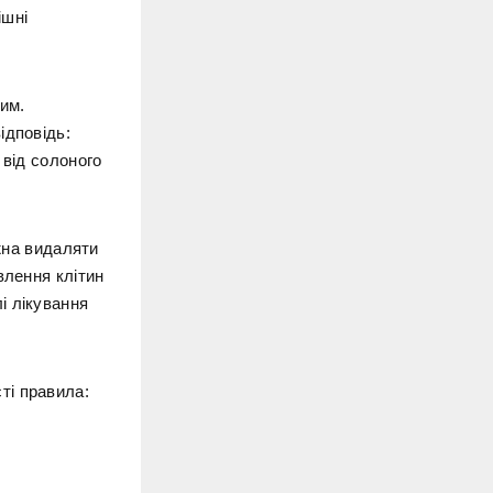
ішні
жим.
ідповідь:
 від солоного
ожна видаляти
влення клітин
і лікування
ті правила: