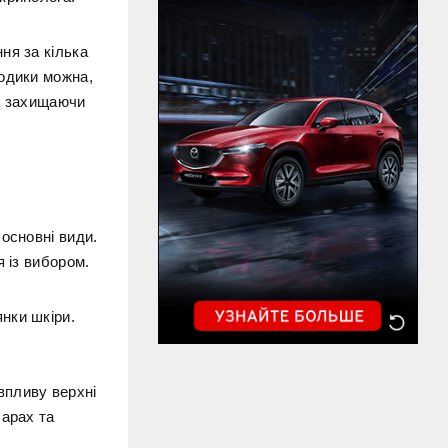
ня за кілька
тодики можна,
та захищаючи
основні види.
 із вибором.
нки шкіри.
впливу верхні
шарах та