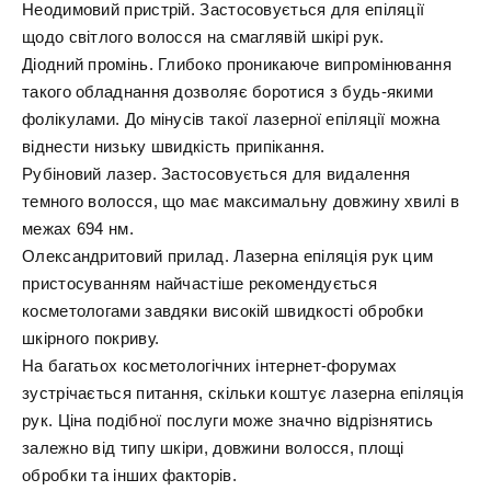
Неодимовий пристрій. Застосовується для епіляції
щодо світлого волосся на смаглявій шкірі рук.
Діодний промінь. Глибоко проникаюче випромінювання
такого обладнання дозволяє боротися з будь-якими
фолікулами. До мінусів такої лазерної епіляції можна
віднести низьку швидкість припікання.
Рубіновий лазер. Застосовується для видалення
темного волосся, що має максимальну довжину хвилі в
межах 694 нм.
Олександритовий прилад. Лазерна епіляція рук цим
пристосуванням найчастіше рекомендується
косметологами завдяки високій швидкості обробки
шкірного покриву.
На багатьох косметологічних інтернет-форумах
зустрічається питання, скільки коштує лазерна епіляція
рук. Ціна подібної послуги може значно відрізнятись
залежно від типу шкіри, довжини волосся, площі
обробки та інших факторів.