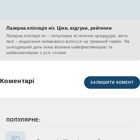
Лазерна епіляція ніг. Ціни, відгуки, рейтинги
Лазерна епіляція ніг – популярна естетична процедура, мета
якої – видалення небажаного волосся на тривалий термін. На
сьогоднішній день вона визнана найефективнішою та
найбезпечнішою з усіх схожих
Коментарі
ЗАЛИШИТИ КОМЕНТ
ПОПУЛЯРНЕ: