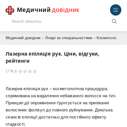
Медичний
довідник
Медичний довідник
»
Лікарі за спеціальностями
»
Косметолог
» Лаз
Лазерна епіляція рук. Ціни, відгуки,
рейтинги
4
5
0
Лазерна епіляція рук – косметологічна процедура,
спрямована на видалення небажаного волосся на тілі.
Принцип дії опромінення ґрунтується на припіканні
волосяних фолікул до повного руйнування. Декілька
сеансів епіляції достатньо для постійного ефекту
гладкості.