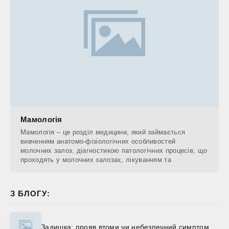
Мамологія
Мамологія – це розділ медицини, який займається
вивченням анатомо-фізіологічних особливостей
молочних залоз, діагностикою патологічних процесів, що
проходять у молочних залозах, лікуванням та
З БЛОГУ:
Задишка: прояв втоми чи небезпечний симптом