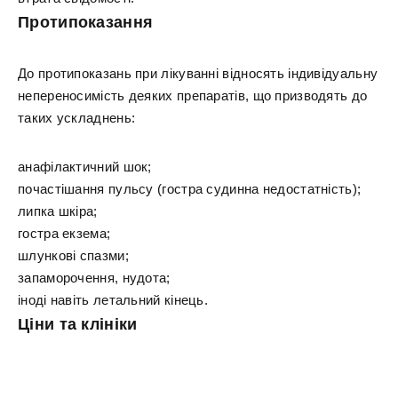
Протипоказання
До протипоказань при лікуванні відносять індивідуальну
непереносимість деяких препаратів, що призводять до
таких ускладнень:
анафілактичний шок;
почастішання пульсу (гостра судинна недостатність);
липка шкіра;
гостра екзема;
шлункові спазми;
запаморочення, нудота;
іноді навіть летальний кінець.
Ціни та клініки