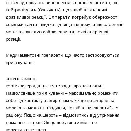
гістаміну, очікують вироблення в організмі антитіл, що
нейтралізують (блокують), що запобігають появі
дратівливої реакції. Ця терапія потребує обережності,
оскільки надто швидке підвищення дозування алергенів
може також само собою сприяти появі алергічної
реакції.
Медикаментозні препарати, що часто застосовуються
при лікуванні:
антигістамінні;
кортикостероїдні та нестероїдні протизапальні.
Найголовніше при лікуванні – максимально обмежити
себе від контакту з алергенами. Якщо це алергія на
молоко та молочні продукти, потрібно виключити їх із
раціону. Якщо на шерсть – відмовитись від утримання
домашніх тварин. Якщо побутова хімія – не
користуватися нею.