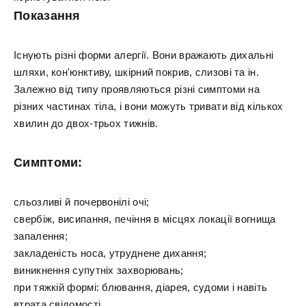
Показання
Існують різні форми алергії. Вони вражають дихальні
шляхи, кон'юнктиву, шкірний покрив, слизові та ін.
Залежно від типу проявляються різні симптоми на
різних частинах тіла, і вони можуть тривати від кількох
хвилин до двох-трьох тижнів.
Симптоми:
сльозливі й почервонілі очі;
свербіж, висипання, печіння в місцях локації вогнища
запалення;
закладеність носа, утруднене дихання;
виникнення супутніх захворювань;
при тяжкій формі: блювання, діарея, судоми і навіть
втрата свідомості.