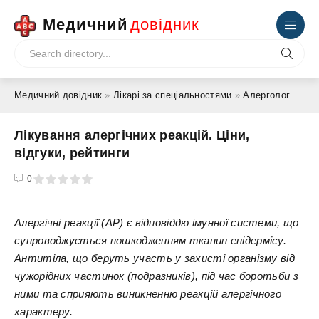
Медичний
довідник
Медичний довідник
»
Лікарі за спеціальностями
»
Алерголог
» Лікування алергічних реакцій. Ціни, відгуки, рейтинги
Лікування алергічних реакцій. Ціни,
відгуки, рейтинги
4
5
0
Алергічні реакції (АР) є відповіддю імунної системи, що
супроводжується пошкодженням тканин епідермісу.
Антитіла, що беруть участь у захисті організму від
чужорідних частинок (подразників), під час боротьби з
ними та сприяють виникненню реакцій алергічного
характеру.